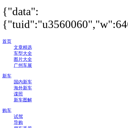
{"data":
{"tuid":"u3560060","w":640
首页
文章精选
车型大全
图片大全
广州车展
新车
国内新车
海外新车
谍照
新车图解
购车
试驾
导购