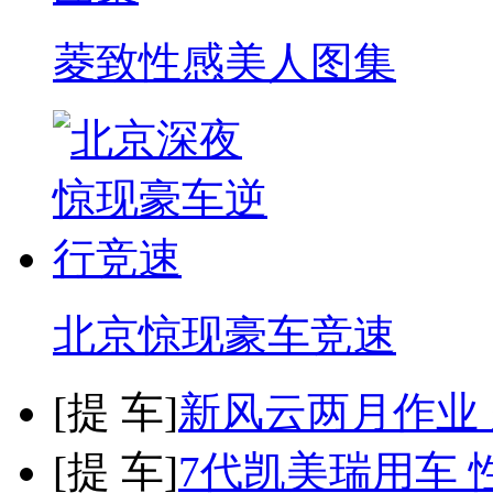
菱致性感美人图集
北京惊现豪车竞速
[
提 车
]
新风云两月作业
[
提 车
]
7代凯美瑞用车 