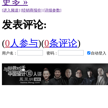
更多 »
[进入频道]
[经销商报价]
[详细参数]
发表评论:
(
0
人参与
)
(
0
条评论
)
用户名：
密码：
自动登入