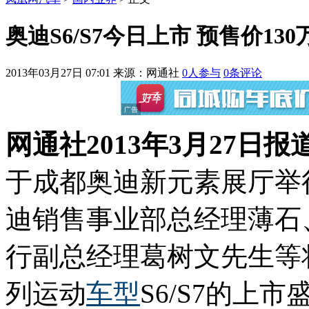
奥迪S6/S7今日上市 预售价130万
2013年03月27日 07:01
来源：网通社
0
人参与
0
条评论
网通社2013年3月27日报
于成都奥迪新元素展厅举
迪销售事业部总经理薄石
行副总经理葛树文先生等
列运动
车型
S6/S7的上市