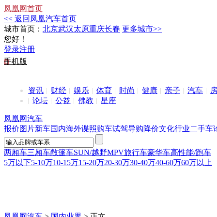
凤凰网首页
<< 返回凤凰汽车首页
城市首页：
北京
武汉
太原
重庆
长春
更多城市>>
您好！
登录
注册
手机版
资讯
财经
娱乐
体育
时尚
健康
亲子
汽车
论坛
公益
佛教
星座
凤凰网汽车
报价
图片
新车
国内
海外
谍照
购车
试驾
导购
降价
文化
行业
二手车
两厢车
三厢车
敞篷车
SUN/越野
MPV
旅行车
豪华车
高性能/跑车
5万以下
5-10万
10-15万
15-20万
20-30万
30-40万
40-60万
60万以上
凤凰网汽车
>
国内业界
> 正文