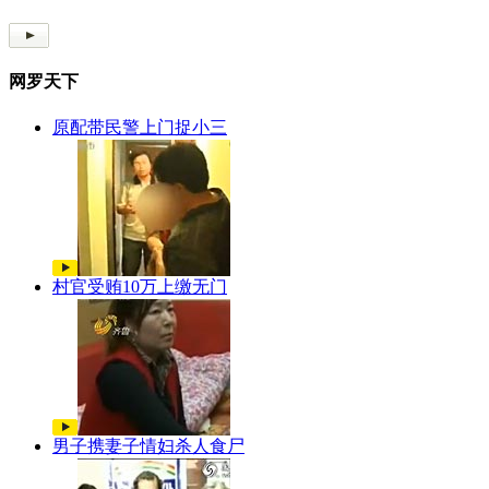
网罗天下
原配带民警上门捉小三
村官受贿10万上缴无门
男子携妻子情妇杀人食尸