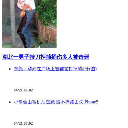
湖北一男子持刀拒捕捅伤多人被击毙
东莞：孕妇在广场上被辅警打掉5颗牙(图)
04/21 07:02
小偷偷山寨机后逃跑 慌不择路丢失iPhone5
04/21 07:02