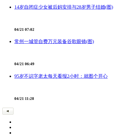
14岁自闭症少女被后妈安排与28岁男子结婚(图)
04/21 07:02
常州一城管自费万元装备谷歌眼镜(图)
04/21 06:49
95岁不识字老太每天看报2小时：就图个开心
04/21 11:28