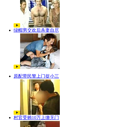
绿帽男交欢后杀妻自尽
原配带民警上门捉小三
村官受贿10万上缴无门