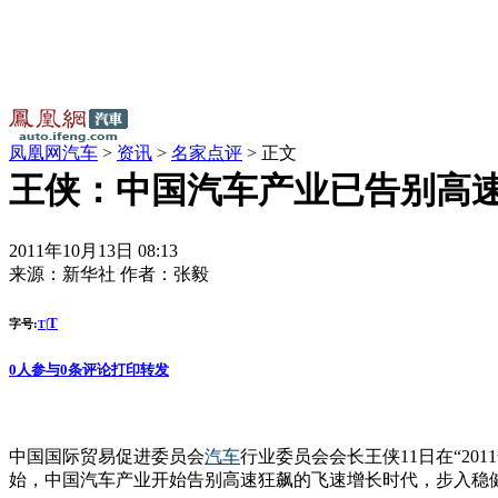
凤凰网汽车
>
资讯
>
名家点评
> 正文
王侠：中国汽车产业已告别高
2011年10月13日 08:13
来源：
新华社
作者：
张毅
T
字号:
|
T
0
人参与
0
条评论
打印
转发
中国国际贸易促进委员会
汽车
行业委员会会长王侠11日在“201
始，中国汽车产业开始告别高速狂飙的飞速增长时代，步入稳