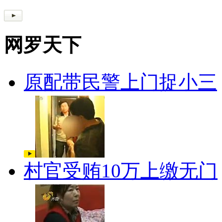
网罗天下
原配带民警上门捉小三
村官受贿10万上缴无门