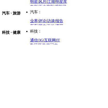
明星
|
风月
|
江湖
|
明星库
商业评论
|
宏观分析
电影
|
百步穿影
|
观影团
防务观察
|
防务写真
金融观察
|
财知道
星座
|
塔罗
|
演出
汽车：
汽车 · 旅游
中国军情
|
环球军情
外媒视角
凤凰网·非常道
|
星光邦
业界
|
评论
|
访谈
|
报告
体育：
股票：
时尚：
新车
|
国内
|
海外
|
谍照
购车
|
导购
|
试驾
|
图解
科技：
NBA
|
CBA
|
大局观
科技 · 健康
炒股大赛
|
图解资金流向
时装
|
美容
|
美体
|
论坛
文化
|
人文
|
酷车
|
游记
中超
|
国际足球
|
图片
投资观察
|
龙虎榜点评
化妆品库
|
试用中心
通信
|
3G
|
互联网
|
IT
用车
|
专栏
|
二手车
黑马追踪
|
明星分析师
情感
|
奢侈品
|
图片
数码频道
|
笔记本
历史：
赛事
|
城市站
|
经销商
时尚品牌库
科技专题
|
探索
论坛
|
报价库
|
图片库
理财：
轶闻秘档
|
历史映像室
健康：
历史专题
|
民间说史
城市：
基金
|
理财
|
银行
|
保险
外汇
|
期货
|
黄金
养生
|
食疗
|
心理
|
疾病
文化：
对话
|
专栏
|
城市之星
收藏
|
职场
热点
|
论坛
|
找大夫
陕西
|
河南
|
广州
|
重庆
文化时评
|
文坛往事
图库
|
百科
|
疾病查询
青岛
|
福州
|
厦门
|
宁波
房产：
人文轶闻
|
文化热点
专题
|
卡路里计算器
辽宁
|
山东
|
天津
视频
|
健康无小事
资讯
|
政策
|
市场
|
专题
教育：
旅游：
高清大图
|
豪宅
|
家居
建筑
|
风水
|
访谈
|
置业
高考
|
公务员
|
考研
百家迹忆
|
全球GO
|
专题
房企
|
曝光
|
新盘
|
公寓
育人者
|
教育投诉
游中感动
|
红酒美食