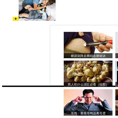
糖尿病降血糖稳血糖秘诀
男人吃什么强壮必看（组图）
耳鸣：重视耳鸣远离耳聋