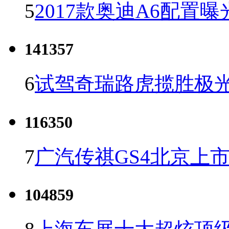
5
2017款奥迪A6配置曝
141357
6
试驾奇瑞路虎揽胜极光
116350
7
广汽传祺GS4北京上市 
104859