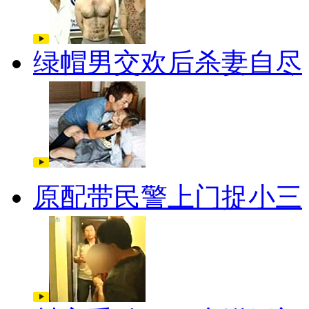
绿帽男交欢后杀妻自尽
原配带民警上门捉小三