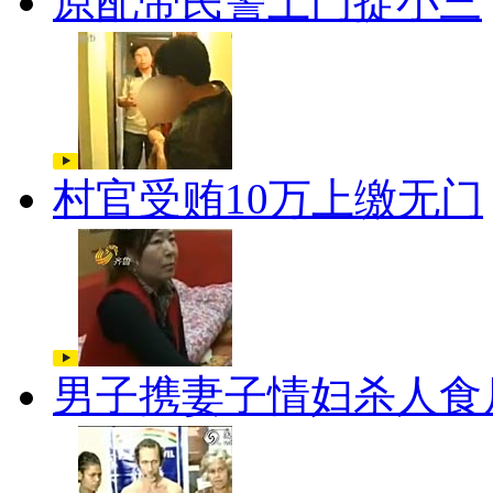
原配带民警上门捉小三
村官受贿10万上缴无门
男子携妻子情妇杀人食