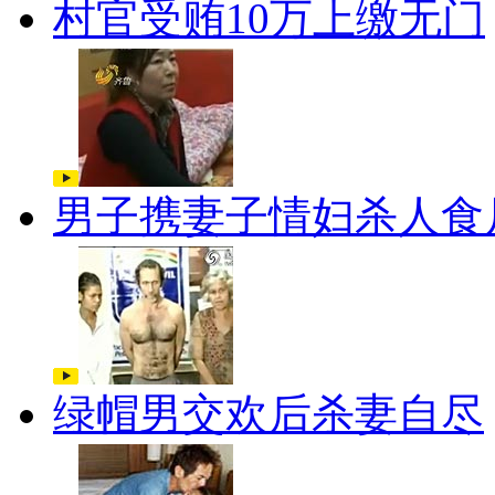
村官受贿10万上缴无门
男子携妻子情妇杀人食
绿帽男交欢后杀妻自尽