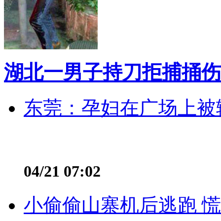
湖北一男子持刀拒捕捅伤
东莞：孕妇在广场上被辅
04/21 07:02
小偷偷山寨机后逃跑 慌不