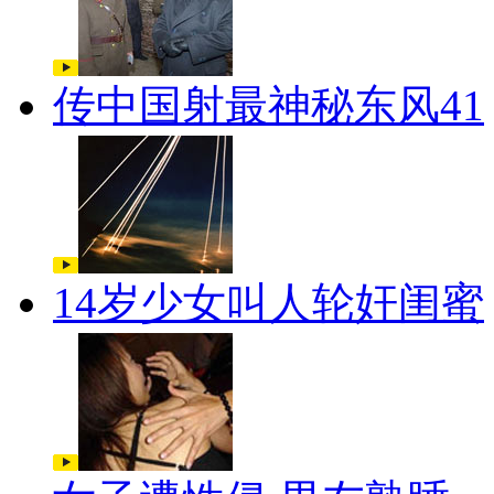
传中国射最神秘东风41
14岁少女叫人轮奸闺蜜