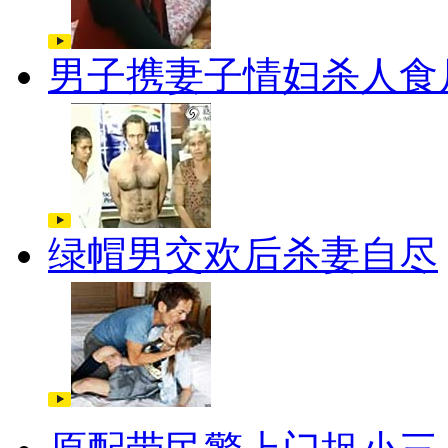
男子携妻子情妇杀人食
绿帽男交欢后杀妻自尽