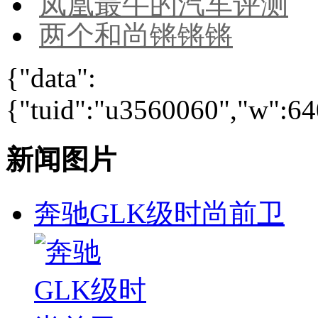
凤凰最牛的汽车评测
两个和尚锵锵锵
{"data":
{"tuid":"u3560060","w":640
新闻图片
奔驰GLK级时尚前卫