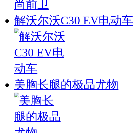
解沃尔沃C30 EV电动
美胸长腿的极品尤物