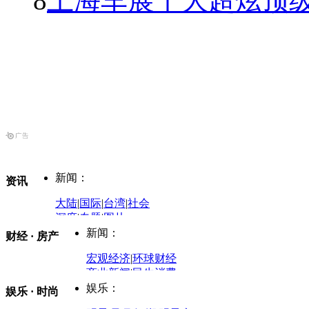
8
上海车展十大超炫顶级
新闻：
资讯
大陆
|
国际
|
台湾
|
社会
深度
|
专题
|
图片
中国政要资料库
新闻：
财经 · 房产
评论：
宏观经济
|
环球财经
商业新闻
|
民生消费
时事开讲
娱乐：
娱乐 · 时尚
评论：
军事：