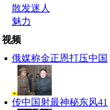
视频
俄媒称金正恩打压中国
传中国射最神秘东风41