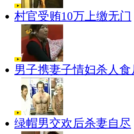
村官受贿10万上缴无门
男子携妻子情妇杀人食
绿帽男交欢后杀妻自尽