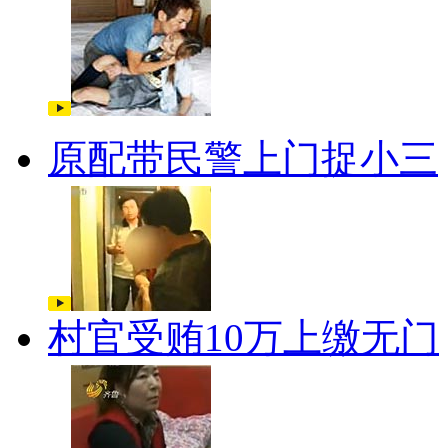
原配带民警上门捉小三
村官受贿10万上缴无门