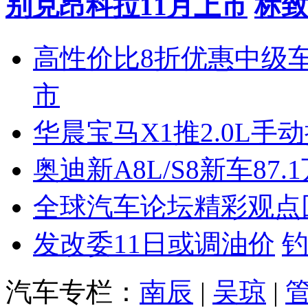
别克昂科拉11月上市
标致
高性价比8折优惠中级
市
华晨宝马X1推2.0L手
奥迪新A8L/S8新车87.
全球汽车论坛精彩观点
发改委11日或调油价
汽车专栏：
南辰
|
吴琼
|