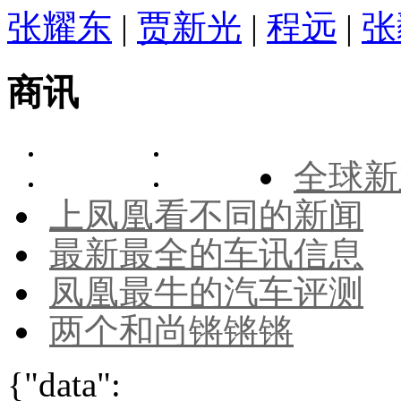
张耀东
|
贾新光
|
程远
|
张
商讯
全球新
上凤凰看不同的新闻
最新最全的车讯信息
凤凰最牛的汽车评测
两个和尚锵锵锵
{"data":