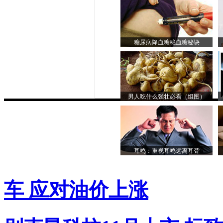
糖尿病降血糖稳血糖秘诀
男人吃什么强壮必看（组图）
耳鸣：重视耳鸣远离耳聋
车 应对油价上涨