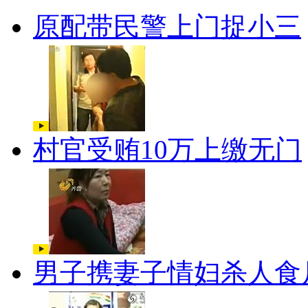
原配带民警上门捉小三
村官受贿10万上缴无门
男子携妻子情妇杀人食