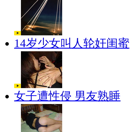
14岁少女叫人轮奸闺蜜
女子遭性侵 男友熟睡