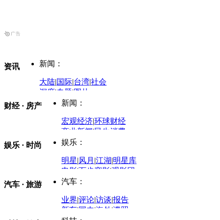
新闻：
资讯
大陆
|
国际
|
台湾
|
社会
深度
|
专题
|
图片
中国政要资料库
新闻：
财经 · 房产
评论：
宏观经济
|
环球财经
商业新闻
|
民生消费
时事开讲
娱乐：
娱乐 · 时尚
评论：
军事：
明星
|
风月
|
江湖
|
明星库
商业评论
|
宏观分析
电影
|
百步穿影
|
观影团
防务观察
|
防务写真
金融观察
|
财知道
星座
|
塔罗
|
演出
汽车：
汽车 · 旅游
中国军情
|
环球军情
外媒视角
凤凰网·非常道
|
星光邦
业界
|
评论
|
访谈
|
报告
体育：
股票：
时尚：
新车
|
国内
|
海外
|
谍照