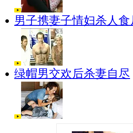
男子携妻子情妇杀人食
绿帽男交欢后杀妻自尽