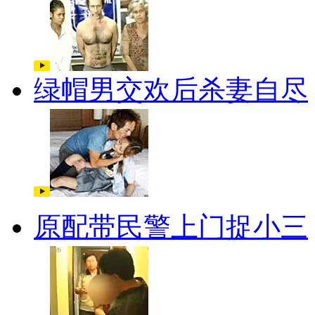
绿帽男交欢后杀妻自尽
原配带民警上门捉小三