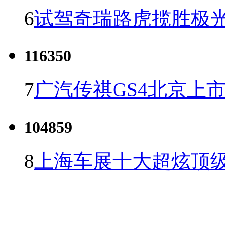
6
试驾奇瑞路虎揽胜极光
116350
7
广汽传祺GS4北京上市 
104859
8
上海车展十大超炫顶级