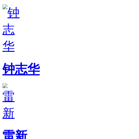
钟志华
雷新