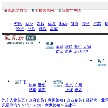
凤凰网首页
手机凤凰网
新闻客户端
资讯
财经
娱乐
体育
时尚
健康
亲子
汽车
论坛
公益
佛教
星座
金融
营销
专栏
人物
访谈
原创
滚动
排行
热点
活动
北京
广州
酷车
摄影
上海
更多
汽车人物首页
|
政府官员
|
意见领袖
|
企业精英
|
经销商
|
业
凤凰网汽车
>
汽车人物
>
意见领袖
>
董建平