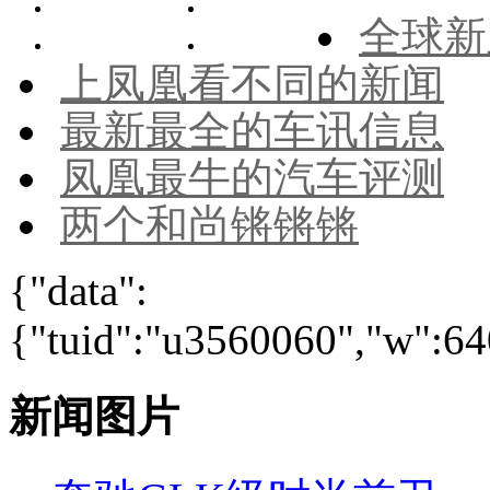
全球新
上凤凰看不同的新闻
最新最全的车讯信息
凤凰最牛的汽车评测
两个和尚锵锵锵
{"data":
{"tuid":"u3560060","w":640
新闻图片