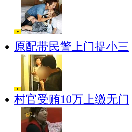
原配带民警上门捉小三
村官受贿10万上缴无门