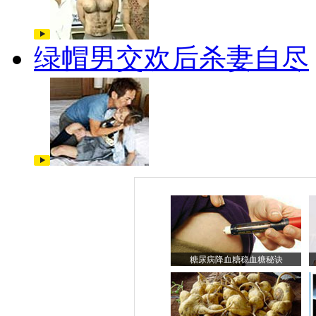
绿帽男交欢后杀妻自尽
糖尿病降血糖稳血糖秘诀