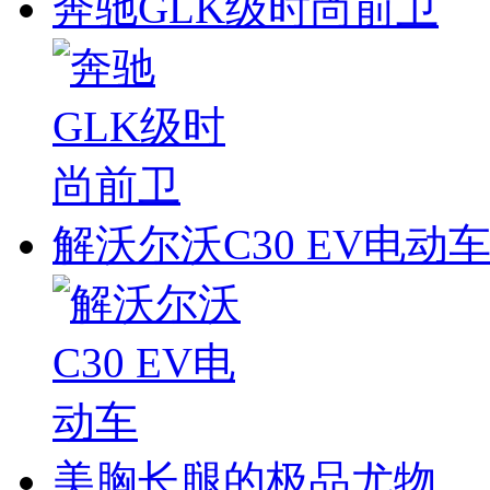
奔驰GLK级时尚前卫
解沃尔沃C30 EV电动
美胸长腿的极品尤物