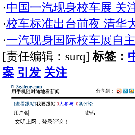
·
中国一汽现身校车展 关
·
校车标准出台前夜 清华
·
一汽现身国际校车展自
[责任编辑：surq]
标签：
案
引发
关注
3g.ifeng.com
分享到：
用手机随时随地看新闻
[查看跟帖]
我要跟帖
0
人参与
0
条评论
用户名
密码