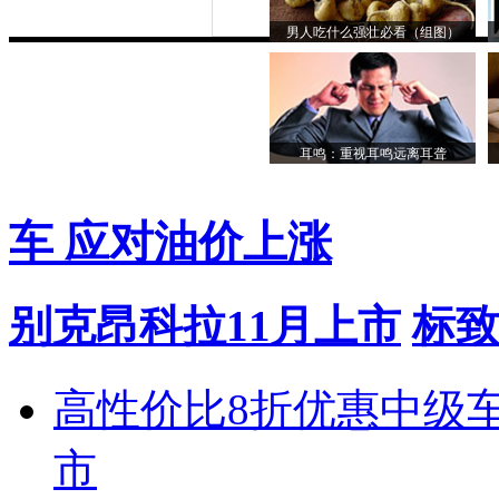
男人吃什么强壮必看（组图）
耳鸣：重视耳鸣远离耳聋
车 应对油价上涨
别克昂科拉11月上市
标致
高性价比8折优惠中级
市