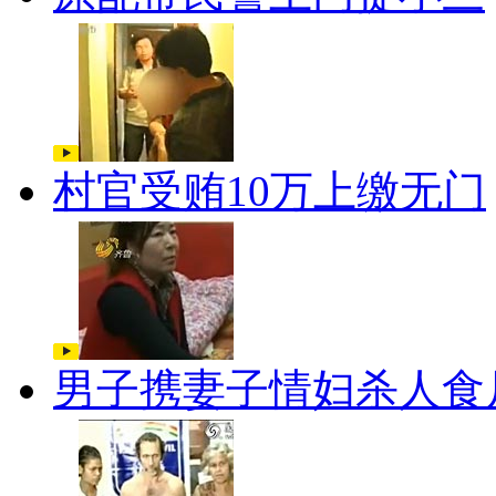
村官受贿10万上缴无门
男子携妻子情妇杀人食