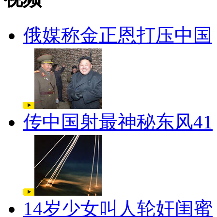
俄媒称金正恩打压中国
传中国射最神秘东风41
14岁少女叫人轮奸闺蜜