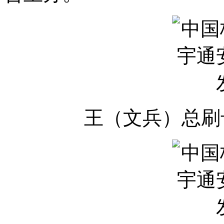
王（文兵）总刷