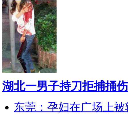
湖北一男子持刀拒捕捅伤
东莞：孕妇在广场上被辅