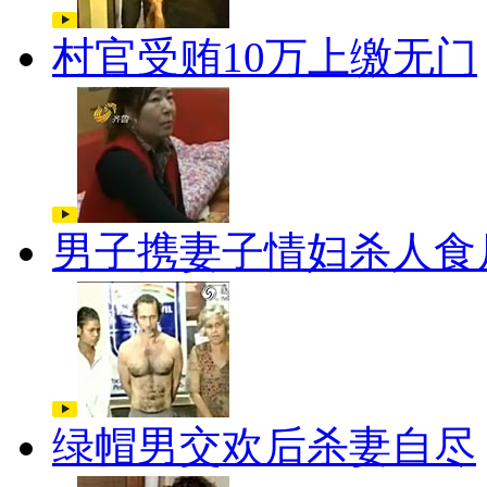
村官受贿10万上缴无门
男子携妻子情妇杀人食
绿帽男交欢后杀妻自尽