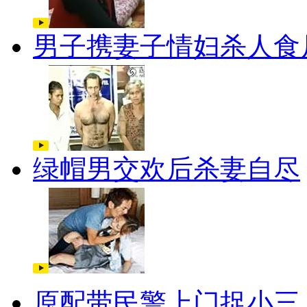
男子携妻子情妇杀人食
绿帽男交欢后杀妻自尽
原配带民警上门捉小三