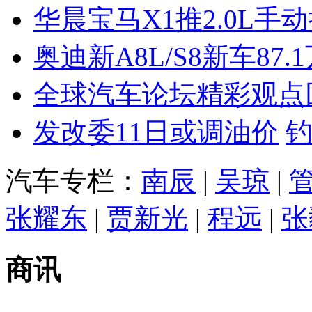
华晨宝马X1推2.0L手
奥迪新A8L/S8新车87.
全球汽车论坛精彩观点
发改委11日或调油价
汽车专栏：
南辰
|
吴琼
|
张耀东
|
贾新光
|
程远
|
张
商讯