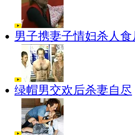
男子携妻子情妇杀人食
绿帽男交欢后杀妻自尽