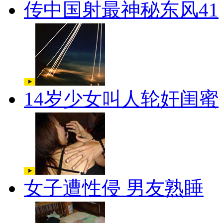
传中国射最神秘东风41
14岁少女叫人轮奸闺蜜
女子遭性侵 男友熟睡