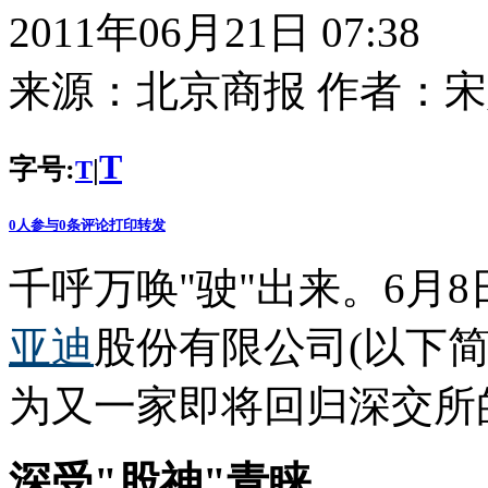
2011年06月21日 07:38
来源：
北京商报
作者：
宋
T
字号:
|
T
0
人参与
0
条评论
打印
转发
千呼万唤"驶"出来。6月8
亚迪
股份有限公司(以下简
为又一家即将回归深交所
深受"股神"青睐