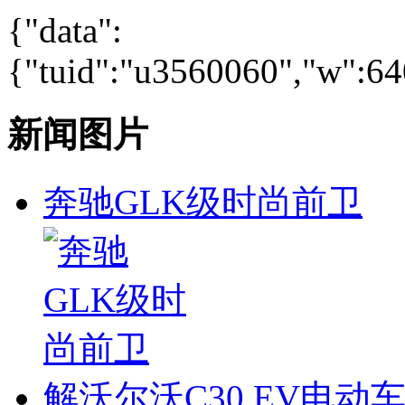
{"data":
{"tuid":"u3560060","w":640
新闻图片
奔驰GLK级时尚前卫
解沃尔沃C30 EV电动