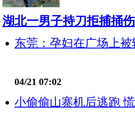
湖北一男子持刀拒捕捅伤
东莞：孕妇在广场上被辅
04/21 07:02
小偷偷山寨机后逃跑 慌不