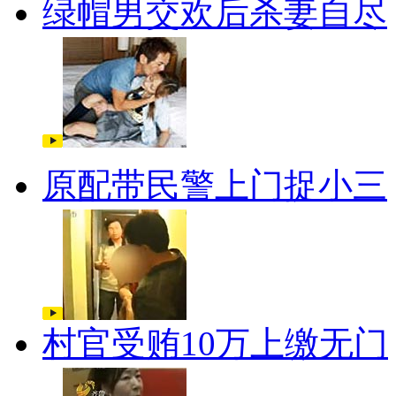
绿帽男交欢后杀妻自尽
原配带民警上门捉小三
村官受贿10万上缴无门