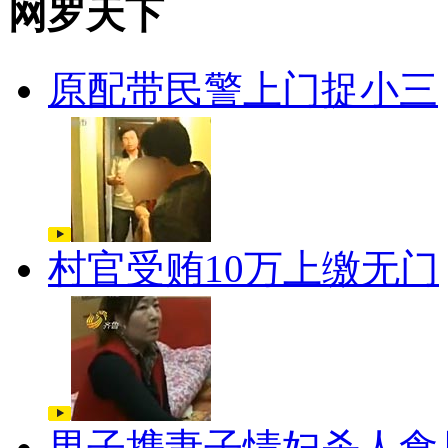
网罗天下
原配带民警上门捉小三
村官受贿10万上缴无门
男子携妻子情妇杀人食