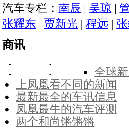
汽车专栏：
南辰
|
吴琼
|
张耀东
|
贾新光
|
程远
|
张
商讯
全球新
上凤凰看不同的新闻
最新最全的车讯信息
凤凰最牛的汽车评测
两个和尚锵锵锵