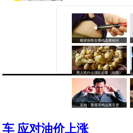
糖尿病降血糖稳血糖秘诀
男人吃什么强壮必看（组图）
耳鸣：重视耳鸣远离耳聋
车 应对油价上涨