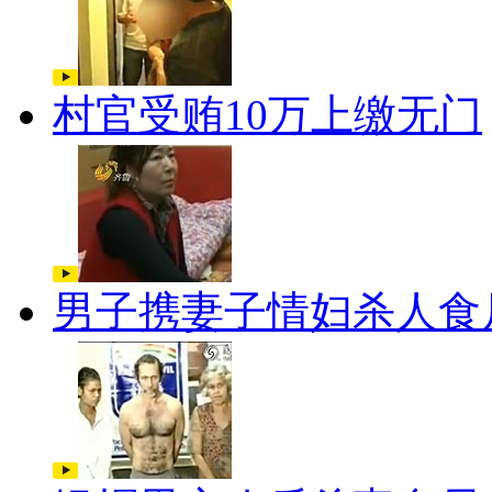
村官受贿10万上缴无门
男子携妻子情妇杀人食