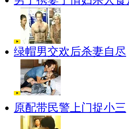
绿帽男交欢后杀妻自尽
原配带民警上门捉小三