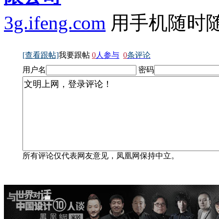
3g.ifeng.com
用手机随时
[查看跟帖]
我要跟帖
0
人参与
0
条评论
用户名
密码
所有评论仅代表网友意见，凤凰网保持中立。