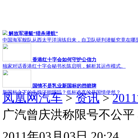
解放军潜艇“猎杀潜航”
中国海军舰队从西太平洋演练归来，自卫队研判潜艇究竟在哪
香港红十字会如何守护公信力
独家对话香港红十字会秘书长陈启明，解析其运作模式。
国情不是乳业新国标的挡箭牌
新国标之下的牛奶还能喝吗？低标准真的是国情使然？
凤凰网汽车
>
资讯
>
20
广汽曾庆洪称限号不公平
2011年03月03日 20:24