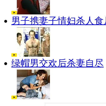
男子携妻子情妇杀人食
绿帽男交欢后杀妻自尽