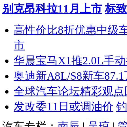
别克昂科拉11月上市
标致
高性价比8折优惠中级
市
华晨宝马X1推2.0L手
奥迪新A8L/S8新车87.
全球汽车论坛精彩观点
发改委11日或调油价
汽车专栏：
南辰
|
吴琼
|