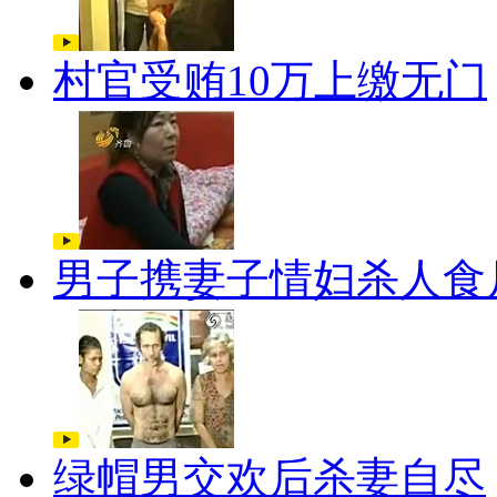
村官受贿10万上缴无门
男子携妻子情妇杀人食
绿帽男交欢后杀妻自尽