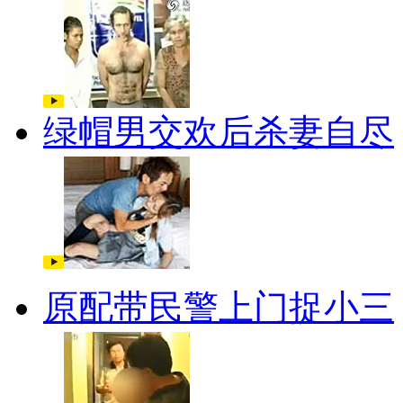
绿帽男交欢后杀妻自尽
原配带民警上门捉小三