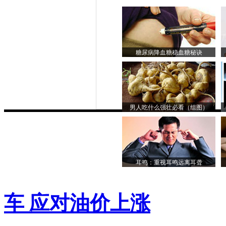
糖尿病降血糖稳血糖秘诀
男人吃什么强壮必看（组图）
耳鸣：重视耳鸣远离耳聋
车 应对油价上涨