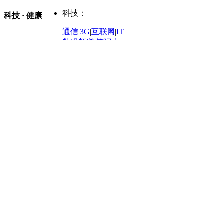
时尚：
新车
|
国内
|
海外
|
谍照
购车
|
导购
|
试驾
|
图解
科技：
NBA
|
CBA
|
大局观
科技 · 健康
炒股大赛
|
图解资金流向
时装
|
美容
|
美体
|
论坛
文化
|
人文
|
酷车
|
游记
中超
|
国际足球
|
图片
投资观察
|
龙虎榜点评
化妆品库
|
试用中心
通信
|
3G
|
互联网
|
IT
用车
|
专栏
|
二手车
黑马追踪
|
明星分析师
情感
|
奢侈品
|
图片
数码频道
|
笔记本
历史：
赛事
|
城市站
|
经销商
时尚品牌库
科技专题
|
探索
论坛
|
报价库
|
图片库
理财：
轶闻秘档
|
历史映像室
健康：
历史专题
|
民间说史
城市：
基金
|
理财
|
银行
|
保险
外汇
|
期货
|
黄金
养生
|
食疗
|
心理
|
疾病
文化：
对话
|
专栏
|
城市之星
收藏
|
职场
热点
|
论坛
|
找大夫
陕西
|
河南
|
广州
|
重庆
文化时评
|
文坛往事
图库
|
百科
|
疾病查询
青岛
|
福州
|
厦门
|
宁波
房产：
人文轶闻
|
文化热点
专题
|
卡路里计算器
辽宁
|
山东
|
天津
视频
|
健康无小事
资讯
|
政策
|
市场
|
专题
教育：
旅游：
高清大图
|
豪宅
|
家居
建筑
|
风水
|
访谈
|
置业
高考
|
公务员
|
考研
百家迹忆
|
全球GO
|
专题
房企
|
曝光
|
新盘
|
公寓
育人者
|
教育投诉
游中感动
|
红酒美食
别墅
|
商业
|
旅游
|
海外
出境游
|
国内游
|
周边游
养老
|
热帖
|
宅男宅女
列国志
|
九州记
|
浮生闲
景点大全
|
高清大图