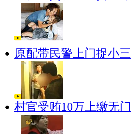
原配带民警上门捉小三
村官受贿10万上缴无门