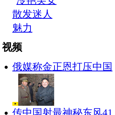
视频
俄媒称金正恩打压中国
传中国射最神秘东风41