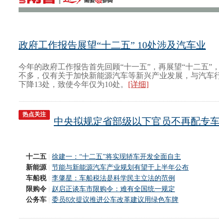
政府工作报告展望“十二五” 10处涉及汽车业
今年的政府工作报告首先回顾“十一五”，再展望“十二五”
不多，仅有关于加快新能源汽车等新兴产业发展，与汽车
下降13处，致使今年仅为10处。
[详细]
热点关注
中央拟规定省部级以下官员不再配专
十二五
|
徐建一：“十二五”将实现轿车开发全面自主
新能源
|
节能与新能源汽车产业规划有望于上半年公布
车船税
|
李肇星：车船税法是科学民主立法的范例
限购令
|
赵启正谈车市限购令：难有全国统一规定
公务车
|
委员8次提议推进公车改革建议用绿色车牌