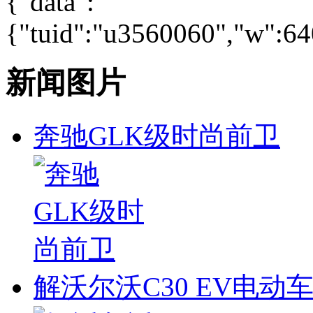
{"data":
{"tuid":"u3560060","w":640
新闻图片
奔驰GLK级时尚前卫
解沃尔沃C30 EV电动