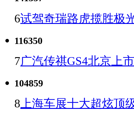
6
试驾奇瑞路虎揽胜极光
116350
7
广汽传祺GS4北京上市 
104859
8
上海车展十大超炫顶级