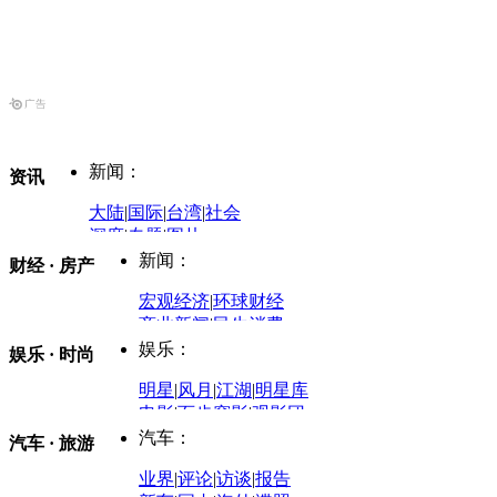
新闻：
资讯
大陆
|
国际
|
台湾
|
社会
深度
|
专题
|
图片
中国政要资料库
新闻：
财经 · 房产
评论：
宏观经济
|
环球财经
商业新闻
|
民生消费
时事开讲
娱乐：
娱乐 · 时尚
评论：
军事：
明星
|
风月
|
江湖
|
明星库
商业评论
|
宏观分析
电影
|
百步穿影
|
观影团
防务观察
|
防务写真
金融观察
|
财知道
星座
|
塔罗
|
演出
汽车：
汽车 · 旅游
中国军情
|
环球军情
外媒视角
凤凰网·非常道
|
星光邦
业界
|
评论
|
访谈
|
报告
体育：
股票：