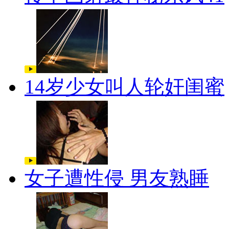
14岁少女叫人轮奸闺蜜
女子遭性侵 男友熟睡