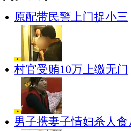
原配带民警上门捉小三
村官受贿10万上缴无门
男子携妻子情妇杀人食