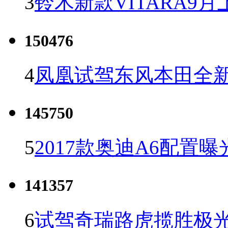
3
铃木新款VITARA9月
150476
4
凤凰试驾东风本田全新C
145750
5
2017款奥迪A6配置曝
141357
6
试驾奇瑞路虎揽胜极光