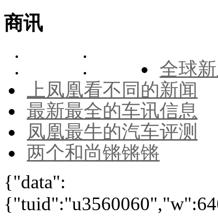
商讯
全球新
上凤凰看不同的新闻
最新最全的车讯信息
凤凰最牛的汽车评测
两个和尚锵锵锵
{"data":
{"tuid":"u3560060","w":640