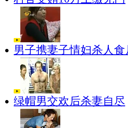
男子携妻子情妇杀人食
绿帽男交欢后杀妻自尽