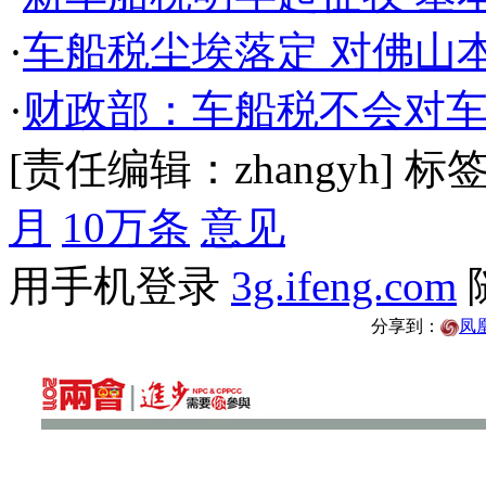
·
车船税尘埃落定 对佛山
·
财政部：车船税不会对
[责任编辑：zhangyh]
标
月
10万条
意见
用手机登录
3g.ifeng.com
分享到：
凤