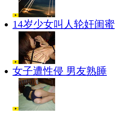
14岁少女叫人轮奸闺蜜
女子遭性侵 男友熟睡