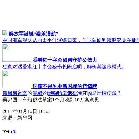
解放军潜艇“猎杀潜航”
中国海军舰队从西太平洋演练归来，自卫队研判潜艇究竟在哪
香港红十字会如何守护公信力
独家对话香港红十字会秘书长陈启明，解析其运作模式。
国情不是乳业新国标的挡箭牌
新国标之下的牛奶还能喝吗？低标准真的是国情使然？
凤凰网汽车
>
视频
>
2011汽车两会
> 正文
吴邦国：车船税法草案1个月收到10万条意见
2011年03月10日 10:53
来源：
新华网
T
字号:
|
T