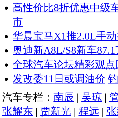
高性价比8折优惠中级
市
华晨宝马X1推2.0L手
奥迪新A8L/S8新车87.
全球汽车论坛精彩观点
发改委11日或调油价
汽车专栏：
南辰
|
吴琼
|
张耀东
|
贾新光
|
程远
|
张