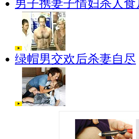
男子携妻子情妇杀人食
绿帽男交欢后杀妻自尽