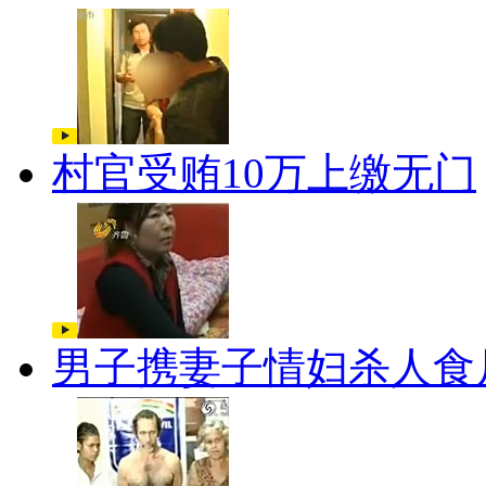
村官受贿10万上缴无门
男子携妻子情妇杀人食