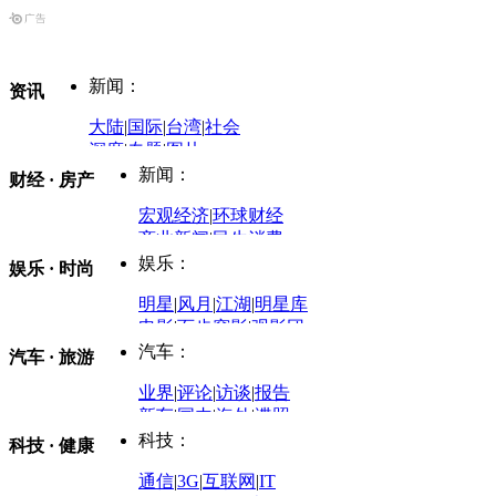
新闻：
资讯
大陆
|
国际
|
台湾
|
社会
深度
|
专题
|
图片
中国政要资料库
新闻：
财经 · 房产
评论：
宏观经济
|
环球财经
商业新闻
|
民生消费
时事开讲
娱乐：
娱乐 · 时尚
评论：
军事：
明星
|
风月
|
江湖
|
明星库
商业评论
|
宏观分析
电影
|
百步穿影
|
观影团
防务观察
|
防务写真
金融观察
|
财知道
星座
|
塔罗
|
演出
汽车：
汽车 · 旅游
中国军情
|
环球军情
外媒视角
凤凰网·非常道
|
星光邦
业界
|
评论
|
访谈
|
报告
体育：
股票：
时尚：
新车
|
国内
|
海外
|
谍照
购车
|
导购
|
试驾
|
图解
科技：
NBA
|
CBA
|
大局观
科技 · 健康
炒股大赛
|
图解资金流向
时装
|
美容
|
美体
|
论坛
文化
|
人文
|
酷车
|
游记
中超
|
国际足球
|
图片
投资观察
|
龙虎榜点评
化妆品库
|
试用中心
通信
|
3G
|
互联网
|
IT
用车
|
专栏
|
二手车
黑马追踪
|
明星分析师