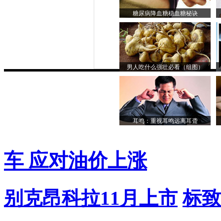
糖尿病降血糖稳血糖秘诀
男人吃什么强壮必看（组图）
耳鸣：重视耳鸣远离耳聋
车 应对油价上涨
别克昂科拉11月上市
标致