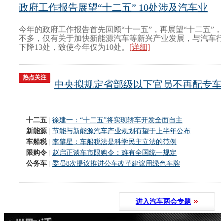
政府工作报告展望“十二五” 10处涉及汽车业
今年的政府工作报告首先回顾“十一五”，再展望“十二五”
不多，仅有关于加快新能源汽车等新兴产业发展，与汽车
下降13处，致使今年仅为10处。
[详细]
热点关注
中央拟规定省部级以下官员不再配专
十二五
|
徐建一：“十二五”将实现轿车开发全面自主
新能源
|
节能与新能源汽车产业规划有望于上半年公布
车船税
|
李肇星：车船税法是科学民主立法的范例
限购令
|
赵启正谈车市限购令：难有全国统一规定
公务车
|
委员8次提议推进公车改革建议用绿色车牌
进入汽车两会专题