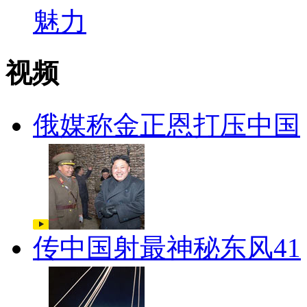
视频
俄媒称金正恩打压中国
传中国射最神秘东风41