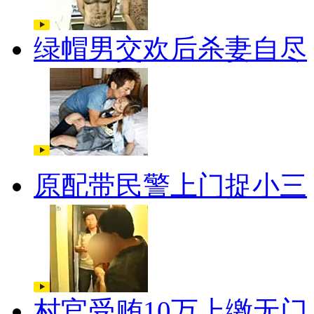
绿帽男交欢后杀妻自尽
原配带民警上门捉小三
村官受贿10万上缴无门