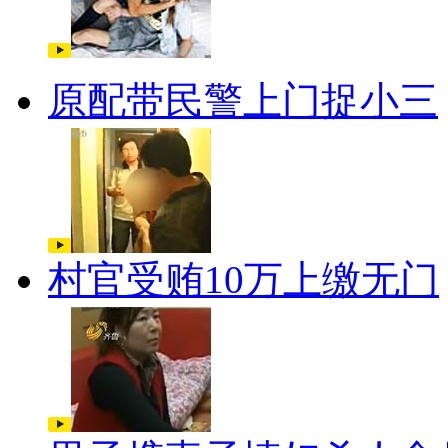
原配带民警上门捉小三
村官受贿10万上缴无门