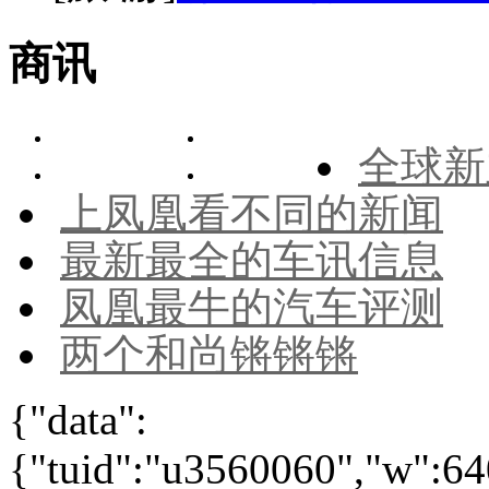
商讯
全球新
上凤凰看不同的新闻
最新最全的车讯信息
凤凰最牛的汽车评测
两个和尚锵锵锵
{"data":
{"tuid":"u3560060","w":640