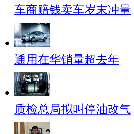
车商赔钱卖车岁末冲量
通用在华销量超去年
质检总局拟叫停油改气