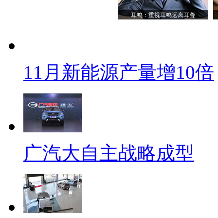
耳鸣：重视耳鸣远离耳聋
11月新能源产量增10倍
广汽大自主战略成型