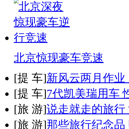
北京惊现豪车竞速
[
提 车
]
新风云两月作业
[
提 车
]
7代凯美瑞用车 
[
旅 游
]
说走就走的旅行
[
旅 游
]
那些旅行纪念品 