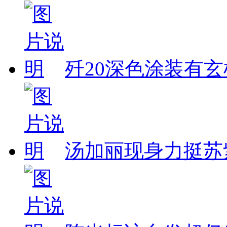
歼20深色涂装有玄
汤加丽现身力挺苏