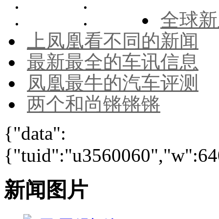
全球新
上凤凰看不同的新闻
最新最全的车讯信息
凤凰最牛的汽车评测
两个和尚锵锵锵
{"data":
{"tuid":"u3560060","w":640
新闻图片