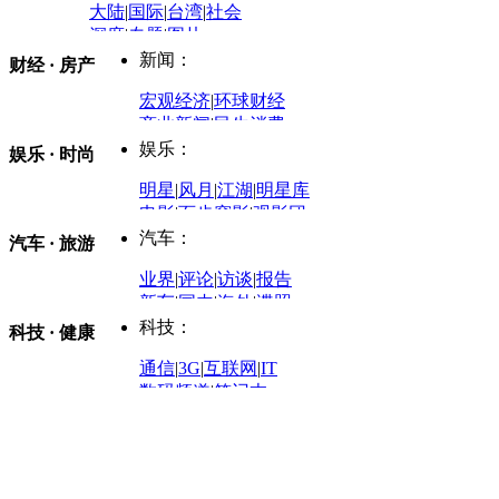
大陆
|
国际
|
台湾
|
社会
深度
|
专题
|
图片
中国政要资料库
新闻：
财经 · 房产
评论：
宏观经济
|
环球财经
商业新闻
|
民生消费
时事开讲
娱乐：
娱乐 · 时尚
评论：
军事：
明星
|
风月
|
江湖
|
明星库
商业评论
|
宏观分析
电影
|
百步穿影
|
观影团
防务观察
|
防务写真
金融观察
|
财知道
星座
|
塔罗
|
演出
汽车：
汽车 · 旅游
中国军情
|
环球军情
外媒视角
凤凰网·非常道
|
星光邦
业界
|
评论
|
访谈
|
报告
体育：
股票：
时尚：
新车
|
国内
|
海外
|
谍照
购车
|
导购
|
试驾
|
图解
科技：
NBA
|
CBA
|
大局观
科技 · 健康
炒股大赛
|
图解资金流向
时装
|
美容
|
美体
|
论坛
文化
|
人文
|
酷车
|
游记
中超
|
国际足球
|
图片
投资观察
|
龙虎榜点评
化妆品库
|
试用中心
通信
|
3G
|
互联网
|
IT
用车
|
专栏
|
二手车
黑马追踪
|
明星分析师
情感
|
奢侈品
|
图片
数码频道
|
笔记本
历史：
赛事
|
城市站
|
经销商
时尚品牌库
科技专题
|
探索
论坛
|
报价库
|
图片库
理财：
轶闻秘档
|
历史映像室
健康：
历史专题
|
民间说史
城市：
基金
|
理财
|
银行
|
保险
外汇
|
期货
|
黄金
养生
|
食疗
|
心理
|
疾病