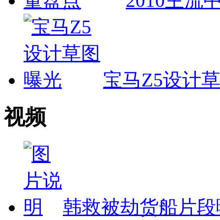
2010主
宝马Z5设计
视频
韩救被劫货船片段