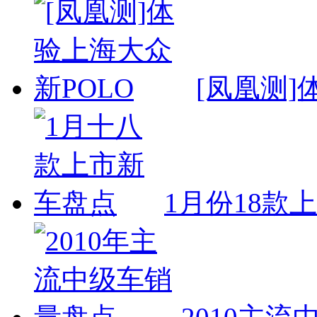
[凤凰测]
1月份18款