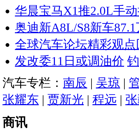
华晨宝马X1推2.0L手
奥迪新A8L/S8新车87.
全球汽车论坛精彩观点
发改委11日或调油价
汽车专栏：
南辰
|
吴琼
|
张耀东
|
贾新光
|
程远
|
张
商讯