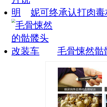
妮可终承认打肉毒
毛骨悚然骷
糖尿病降血糖稳血糖秘诀