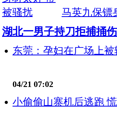
马英九保镖
湖北一男子持刀拒捕捅伤
东莞：孕妇在广场上被辅
04/21 07:02
小偷偷山寨机后逃跑 慌不