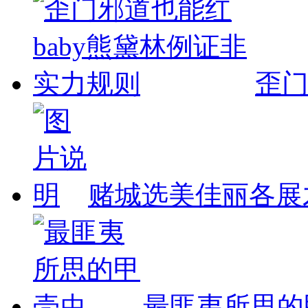
歪
赌城选美佳丽各展
最匪夷所思的