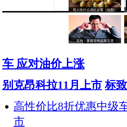
男人吃什么强壮必看（组图）
耳鸣：重视耳鸣远离耳聋
车 应对油价上涨
别克昂科拉11月上市
标致
高性价比8折优惠中级
市