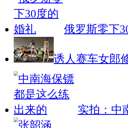
俄罗斯零下3
诱人赛车女郎
实拍：中