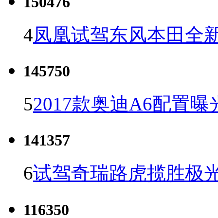
150476
4
凤凰试驾东风本田全新C
145750
5
2017款奥迪A6配置曝
141357
6
试驾奇瑞路虎揽胜极光
116350