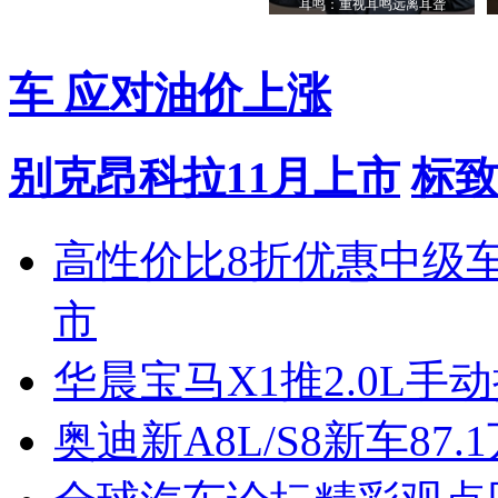
耳鸣：重视耳鸣远离耳聋
车 应对油价上涨
别克昂科拉11月上市
标致
高性价比8折优惠中级
市
华晨宝马X1推2.0L手
奥迪新A8L/S8新车87.