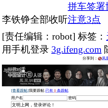
李铁铮全部收听
[责任编辑：robot]
标签：
用手机登录
3g.ifeng.com
分享到：
凤
[查看跟帖]
我要跟帖
已有
0
条跟帖
用户名
密码