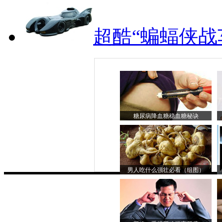
超酷“蝙蝠侠战
糖尿病降血糖稳血糖秘诀
男人吃什么强壮必看（组图）