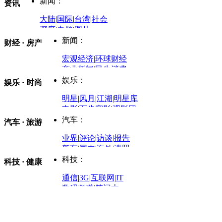
新闻：
资讯
大陆
|
国际
|
台湾
|
社会
深度
|
专题
|
图片
中国政要资料库
新闻：
财经 · 房产
评论：
宏观经济
|
环球财经
商业新闻
|
民生消费
时事开讲
娱乐：
娱乐 · 时尚
评论：
军事：
明星
|
风月
|
江湖
|
明星库
商业评论
|
宏观分析
电影
|
百步穿影
|
观影团
防务观察
|
防务写真
金融观察
|
财知道
星座
|
塔罗
|
演出
汽车：
汽车 · 旅游
中国军情
|
环球军情
外媒视角
凤凰网·非常道
|
星光邦
业界
|
评论
|
访谈
|
报告
体育：
股票：
时尚：
新车
|
国内
|
海外
|
谍照
购车
|
导购
|
试驾
|
图解
科技：
NBA
|
CBA
|
大局观
科技 · 健康
炒股大赛
|
图解资金流向
时装
|
美容
|
美体
|
论坛
文化
|
人文
|
酷车
|
游记
中超
|
国际足球
|
图片
投资观察
|
龙虎榜点评
化妆品库
|
试用中心
通信
|
3G
|
互联网
|
IT
用车
|
专栏
|
二手车
黑马追踪
|
明星分析师
情感
|
奢侈品
|
图片
数码频道
|
笔记本
历史：
赛事
|
城市站
|
经销商
时尚品牌库
科技专题
|
探索
论坛
|
报价库
|
图片库
理财：
轶闻秘档
|
历史映像室
健康：
历史专题
|
民间说史
城市：
基金
|
理财
|
银行
|
保险