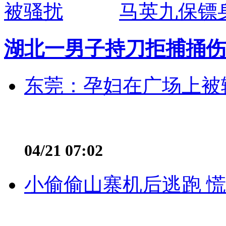
马英九保镖
湖北一男子持刀拒捕捅伤
东莞：孕妇在广场上被辅
04/21 07:02
小偷偷山寨机后逃跑 慌不