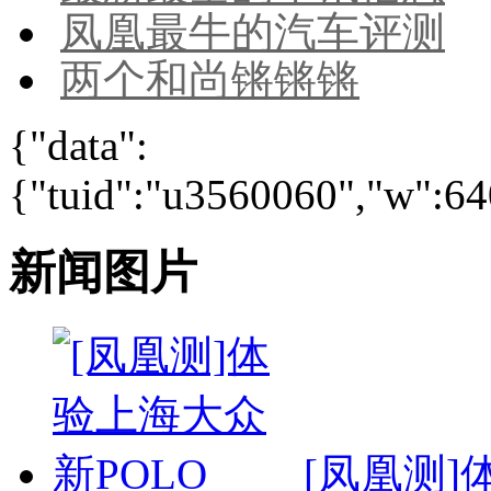
凤凰最牛的汽车评测
两个和尚锵锵锵
{"data":
{"tuid":"u3560060","w":640
新闻图片
[凤凰测]