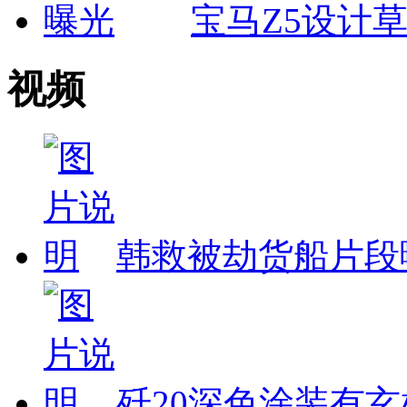
宝马Z5设计
视频
韩救被劫货船片段
歼20深色涂装有玄