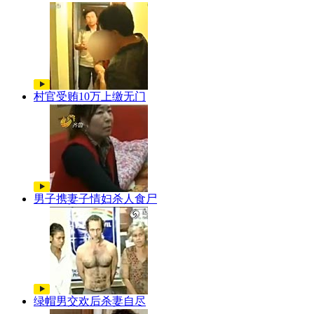
村官受贿10万上缴无门
男子携妻子情妇杀人食尸
绿帽男交欢后杀妻自尽