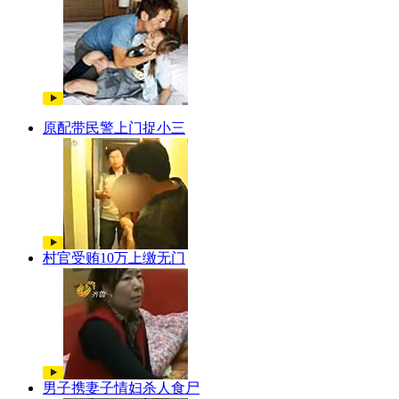
原配带民警上门捉小三
村官受贿10万上缴无门
男子携妻子情妇杀人食尸