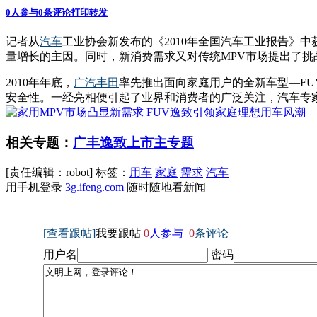
0
人参与
0
条评论
打印
转发
记者从
汽车
工业协会新发布的《2010年全国汽车工业报告》中获
量增长的主因。同时，新消费需求又对传统MPV市场提出了挑
2010年年底，
广汽
丰田
率先推出面向家庭用户的全新车型—F
安全性。一经亮相便引起了业界和消费者的广泛关注，汽车专
相关专题：
广丰逸致上市主专题
[责任编辑：robot]
标签：
用车
家庭
需求
汽车
用手机登录
3g.ifeng.com
随时随地看新闻
[查看跟帖]
我要跟帖
0
人参与
0
条评论
用户名
密码