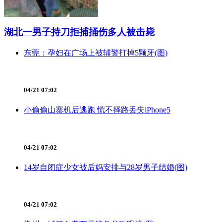
湖北一男子持刀拒捕捅伤多人被击毙
东莞：孕妇在广场上被辅警打掉5颗牙(图)
04/21 07:02
小偷偷山寨机后逃跑 慌不择路丢失iPhone5
04/21 07:02
14岁自闭症少女被后妈安排与28岁男子结婚(图)
04/21 07:02