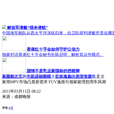
解放军潜艇“猎杀潜航”
中国海军舰队从西太平洋演练归来，自卫队研判潜艇究竟在哪
香港红十字会如何守护公信力
独家对话香港红十字会秘书长陈启明，解析其运作模式。
国情不是乳业新国标的挡箭牌
新国标之下的牛奶还能喝吗？低标准真的是国情使然？
凤凰网汽车
>
汽车滚动新闻
>
广丰逸致上市主专题
> 正文
家用MPV市场凸显新需求 FUV逸致引领家庭理想用车风潮
2011年03月11日 08:22
来源：
成都晚报
T
字号:
|
T