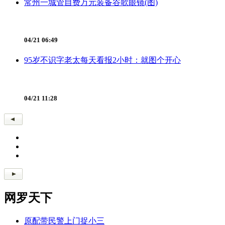
常州一城管自费万元装备谷歌眼镜(图)
04/21 06:49
95岁不识字老太每天看报2小时：就图个开心
04/21 11:28
网罗天下
原配带民警上门捉小三