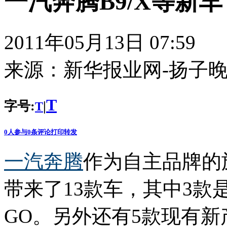
一汽奔腾B9/X等新
2011年05月13日 07:59
来源：
新华报业网-扬子
T
字号:
|
T
0
人参与
0
条评论
打印
转发
一汽
奔腾
作为自主品牌的
带来了13款车，其中3款
GO。另外还有5款现有新