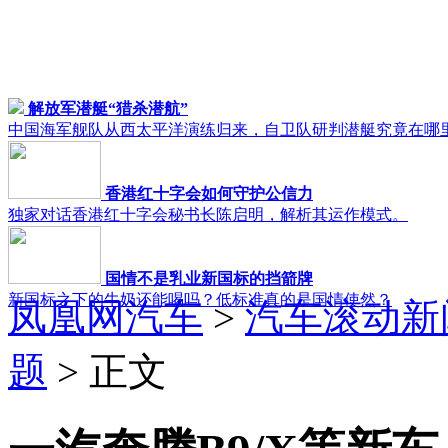
解放军潜艇“猎杀潜航”
中国海军舰队从西太平洋演练归来，自卫队研判潜艇究竟在哪
香港红十字会如何守护公信力
独家对话香港红十字会秘书长陈启明，解析其运作模式。
国情不是乳业新国标的挡箭牌
新国标之下的牛奶还能喝吗？低标准真的是国情使然？
凤凰网汽车
>
汽车滚动新
题
> 正文