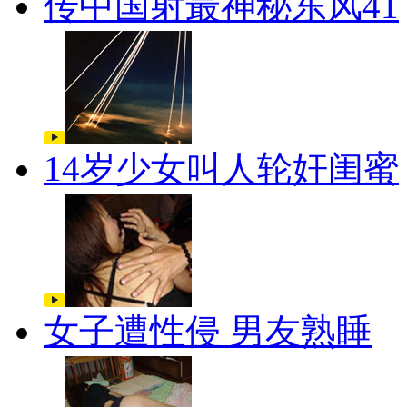
传中国射最神秘东风41
14岁少女叫人轮奸闺蜜
女子遭性侵 男友熟睡