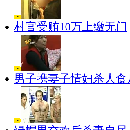
村官受贿10万上缴无门
男子携妻子情妇杀人食