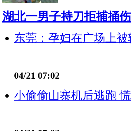
湖北一男子持刀拒捕捅伤
东莞：孕妇在广场上被辅
04/21 07:02
小偷偷山寨机后逃跑 慌不