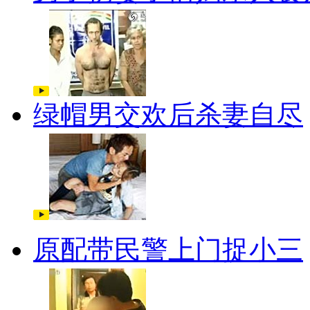
绿帽男交欢后杀妻自尽
原配带民警上门捉小三