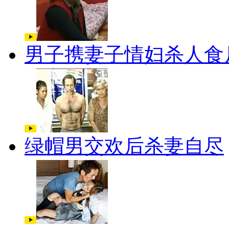
男子携妻子情妇杀人食
绿帽男交欢后杀妻自尽