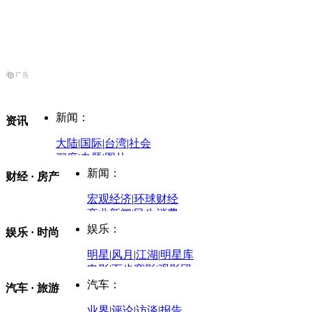
新闻：
资讯
大陆
|
国际
|
台湾
|
社会
深度
|
专题
|
图片
中国政要资料库
新闻：
财经 · 房产
评论：
宏观经济
|
环球财经
商业新闻
|
民生消费
时事开讲
娱乐：
娱乐 · 时尚
评论：
军事：
明星
|
风月
|
江湖
|
明星库
商业评论
|
宏观分析
电影
|
百步穿影
|
观影团
防务观察
|
防务写真
金融观察
|
财知道
星座
|
塔罗
|
演出
汽车：
汽车 · 旅游
中国军情
|
环球军情
外媒视角
凤凰网·非常道
|
星光邦
业界
|
评论
|
访谈
|
报告