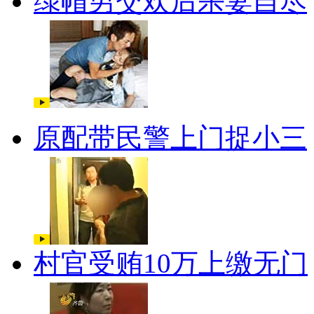
绿帽男交欢后杀妻自尽
原配带民警上门捉小三
村官受贿10万上缴无门