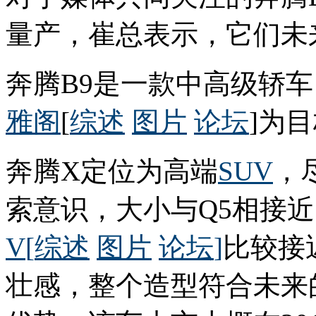
量产，崔总表示，它们未
奔腾B9是一款中高级轿
雅阁
[
综述
图片
论坛
]为
奔腾X定位为高端
SUV
，
索意识，大小与Q5相接
V
[
综述
图片
论坛
]
比较接
壮感，整个造型符合未来