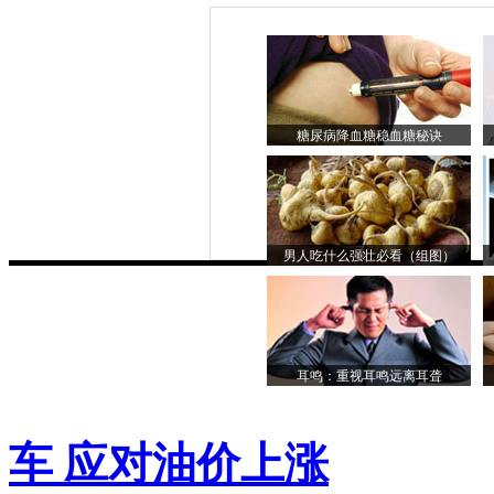
糖尿病降血糖稳血糖秘诀
男人吃什么强壮必看（组图）
耳鸣：重视耳鸣远离耳聋
车 应对油价上涨