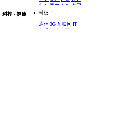
体育：
股票：
时尚：
新车
|
国内
|
海外
|
谍照
购车
|
导购
|
试驾
|
图解
科技：
NBA
|
CBA
|
大局观
科技 · 健康
炒股大赛
|
图解资金流向
时装
|
美容
|
美体
|
论坛
文化
|
人文
|
酷车
|
游记
中超
|
国际足球
|
图片
投资观察
|
龙虎榜点评
化妆品库
|
试用中心
通信
|
3G
|
互联网
|
IT
用车
|
专栏
|
二手车
黑马追踪
|
明星分析师
情感
|
奢侈品
|
图片
数码频道
|
笔记本
历史：
赛事
|
城市站
|
经销商
时尚品牌库
科技专题
|
探索
论坛
|
报价库
|
图片库
理财：
轶闻秘档
|
历史映像室
健康：
历史专题
|
民间说史
城市：
基金
|
理财
|
银行
|
保险
外汇
|
期货
|
黄金
养生
|
食疗
|
心理
|
疾病
文化：
对话
|
专栏
|
城市之星
收藏
|
职场
热点
|
论坛
|
找大夫
陕西
|
河南
|
广州
|
重庆
文化时评
|
文坛往事
图库
|
百科
|
疾病查询
青岛
|
福州
|
厦门
|
宁波
房产：
人文轶闻
|
文化热点
专题
|
卡路里计算器
辽宁
|
山东
|
天津
视频
|
健康无小事
资讯
|
政策
|
市场
|
专题
教育：
旅游：
高清大图
|
豪宅
|
家居
建筑
|
风水
|
访谈
|
置业
高考
|
公务员
|
考研
百家迹忆
|
全球GO
|
专题
房企
|
曝光
|
新盘
|
公寓
育人者
|
教育投诉
游中感动
|
红酒美食
别墅
|
商业
|
旅游
|
海外
出境游
|
国内游
|
周边游
养老
|
热帖
|
宅男宅女
列国志
|
九州记
|
浮生闲
景点大全
|
高清大图