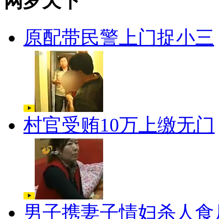
网罗天下
原配带民警上门捉小三
村官受贿10万上缴无门
男子携妻子情妇杀人食