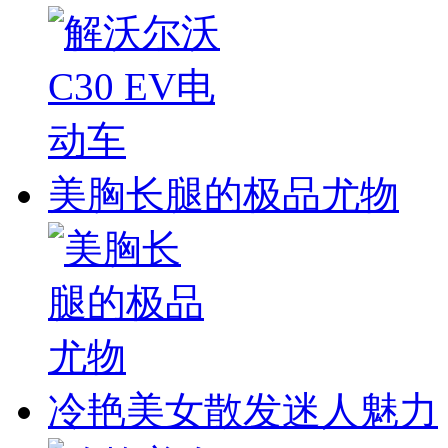
美胸长腿的极品尤物
冷艳美女散发迷人魅力