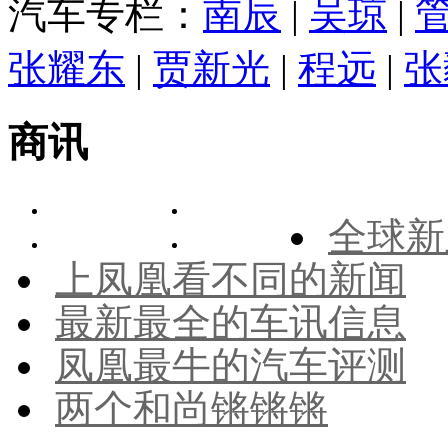
汽车专栏：
南辰
|
吴琼
|
张耀东
|
贾新光
|
程远
|
张
商讯
全球新
上凤凰看不同的新闻
最新最全的车讯信息
凤凰最牛的汽车评测
两个和尚锵锵锵