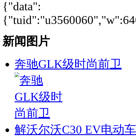
{"data":
{"tuid":"u3560060","w":640
新闻图片
奔驰GLK级时尚前卫
解沃尔沃C30 EV电动