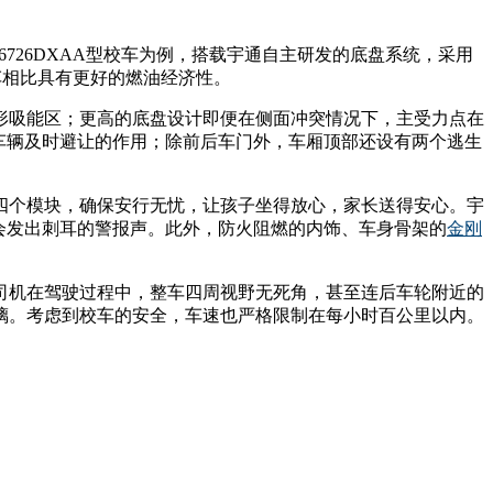
726DXAA型校车为例，搭载宇通自主研发的底盘系统，采用
车相比具有更好的燃油经济性。
形吸能区；更高的底盘设计即便在侧面冲突情况下，主受力点在
他车辆及时避让的作用；除前后车门外，车厢顶部还设有两个逃生
四个模块，确保安行无忧，让孩子坐得放心，家长送得安心。宇
会发出刺耳的警报声。此外，防火阻燃的内饰、车身骨架的
金刚
司机在驾驶过程中，整车四周视野无死角，甚至连后车轮附近的
璃。考虑到校车的安全，车速也严格限制在每小时百公里以内。