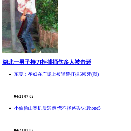
湖北一男子持刀拒捕捅伤多人被击毙
东莞：孕妇在广场上被辅警打掉5颗牙(图)
04/21 07:02
小偷偷山寨机后逃跑 慌不择路丢失iPhone5
04/21 07:02