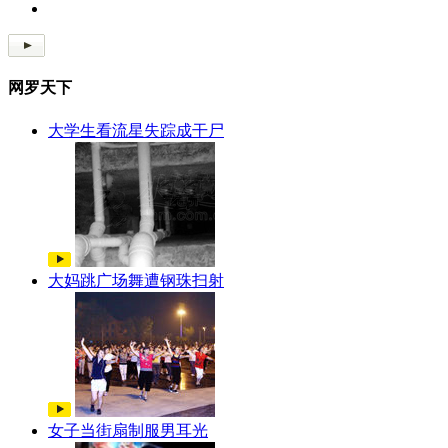
网罗天下
大学生看流星失踪成干尸
大妈跳广场舞遭钢珠扫射
女子当街扇制服男耳光