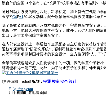
澳台外的全国31个省市，在“长鼻子”校车市场占有率达到51
通过对动力系统的精心匹配、科学标定，加上符合空气动力学的
玉柴Y
C4
F
A1
30-40发动机，配合软轴拉丝式操纵变速器和单
除了高效节能造就的运营成本低廉之外，宇通校车在安全设计
地板下方，能最大程度保障学生安全。此外，360°无盲区的
出口，最大限度保障学童乘车安全。
在内部安全设计上，宇通校车全系配备自主研发的安芯校车管
通校车还新增了“防遗忘系统”，强制司机锁车时必须到车后
封闭环等多项超越国标要求的安全设计，全方位保障“人、车”
全景倒车镜也是众多人性化设计中的一项。因为学童个子较小
环境也看得一清二楚。此外，为了防止孩子的头和手伸出窗外
[责任编辑：robot]
标签：
宇通
校车
安全
设计
3g.ifeng.com
用手机随时随地看新闻