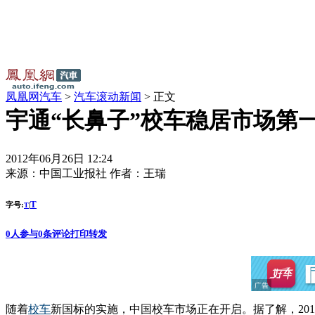
凤凰网汽车
>
汽车滚动新闻
> 正文
宇通“长鼻子”校车稳居市场第
2012年06月26日 12:24
来源：
中国工业报社
作者：
王瑞
T
字号:
|
T
0
人参与
0
条评论
打印
转发
随着
校车
新国标的实施，中国校车市场正在开启。据了解，201