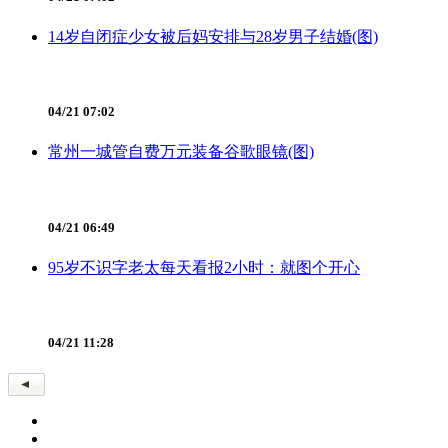
14岁自闭症少女被后妈安排与28岁男子结婚(图)
04/21 07:02
常州一城管自费万元装备谷歌眼镜(图)
04/21 06:49
95岁不识字老太每天看报2小时：就图个开心
04/21 11:28