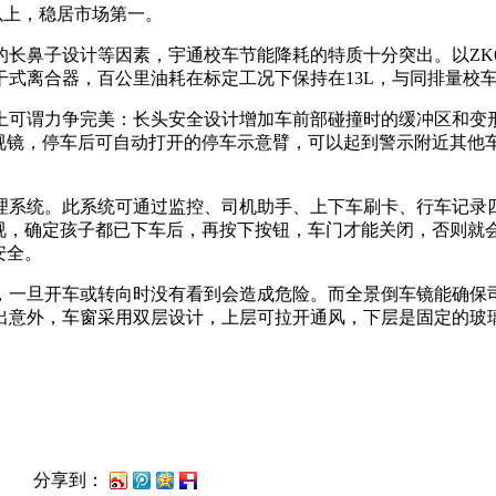
%以上，稳居市场第一。
长鼻子设计等因素，宇通校车节能降耗的特质十分突出。以ZK6
片干式离合器，百公里油耗在标定工况下保持在13L，与同排量校
上可谓力争完美：长头安全设计增加车前部碰撞时的缓冲区和变
后视镜，停车后可自动打开的停车示意臂，可以起到警示附近其
理系统。此系统可通过监控、司机助手、上下车刷卡、行车记录
巡视，确定孩子都已下车后，再按下按钮，车门才能关闭，否则就
安全。
，一旦开车或转向时没有看到会造成危险。而全景倒车镜能确保
出意外，车窗采用双层设计，上层可拉开通风，下层是固定的玻
分享到：