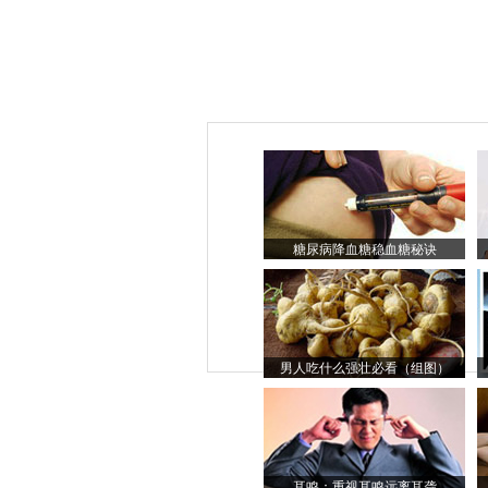
糖尿病降血糖稳血糖秘诀
男人吃什么强壮必看（组图）
耳鸣：重视耳鸣远离耳聋