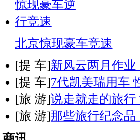
北京惊现豪车竞速
[
提 车
]
新风云两月作业
[
提 车
]
7代凯美瑞用车 
[
旅 游
]
说走就走的旅行
[
旅 游
]
那些旅行纪念品 
商讯