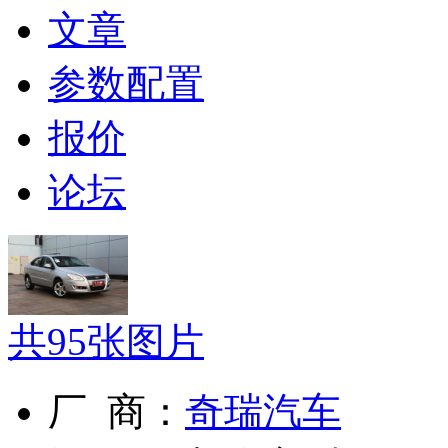
文章
参数配置
报价
论坛
共
95
张图片
厂 商：
奇瑞汽车