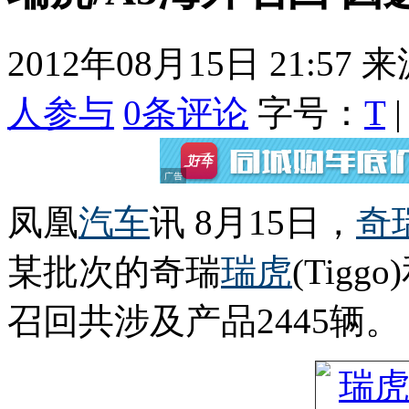
2012年08月15日 21:57
来
人参与
0
条评论
字号：
T
凤凰
汽车
讯 8月15日，
奇
某批次的奇瑞
瑞虎
(Tiggo
召回共涉及产品2445辆。