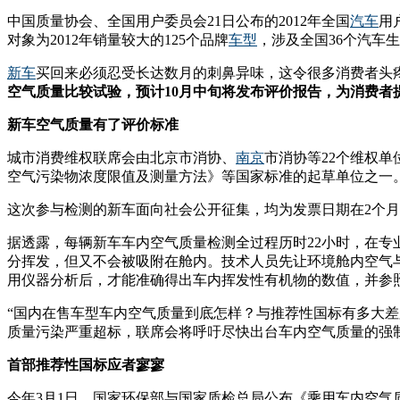
中国质量协会、全国用户委员会21日公布的2012年全国
汽车
用
对象为2012年销量较大的125个品牌
车型
，涉及全国36个汽车
新车
买回来必须忍受长达数月的刺鼻异味，这令很多消费者头
空气质量比较试验，预计10月中旬将发布评价报告，为消费者
新车空气质量有了评价标准
城市消费维权联席会由北京市消协、
南京
市消协等22个维权
空气污染物浓度限值及测量方法》等国家标准的起草单位之一
这次参与检测的新车面向社会公开征集，均为发票日期在2个月
据透露，每辆新车车内空气质量检测全过程历时22小时，在
分挥发，但又不会被吸附在舱内。技术人员先让环境舱内空气
用仪器分析后，才能准确得出车内挥发性有机物的数值，并参
“国内在售车型车内空气质量到底怎样？与推荐性国标有多大
质量污染严重超标，联席会将呼吁尽快出台车内空气质量的强
首部推荐性国标应者寥寥
今年3月1日，国家环保部与国家质检总局公布《乘用车内空