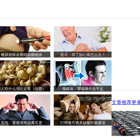
糖尿病降血糖稳血糖秘诀
提示：得了冠心病怎么办？
男人吃什么强壮必看（组图）
颈椎病：警惕脑供血不足
文章推荐
更多
耳鸣：重视耳鸣远离耳聋
打呼噜可诱发缺氧性脑萎缩