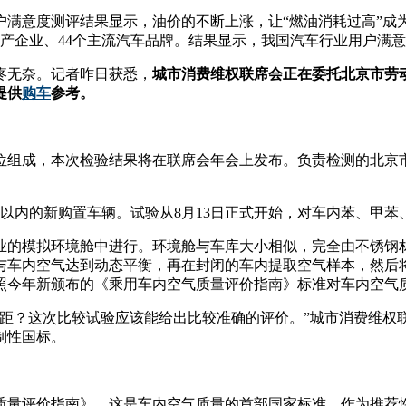
户满意度测评结果显示，油价的不断上涨，让“燃油消耗过高”成
生产企业、44个主流汽车品牌。结果显示，我国汽车行业用户满意
疼无奈。记者昨日获悉，
城市消费维权联席会正在委托北京市劳动
提供
购车
参考。
单位组成，本次检验结果将在联席会年会上发布。负责检测的北京
。
以内的新购置车辆。试验从8月13日正式开始，对车内苯、甲
专业的模拟环境舱中进行。环境舱与车库大小相似，完全由不锈钢
与车内空气达到动态平衡，再在封闭的车内提取空气样本，然后
照今年新颁布的《乘用车内空气质量评价指南》标准对车内空气
差距？这次比较试验应该能给出比较准确的评价。”城市消费维权
制性国标。
气质量评价指南》，这是车内空气质量的首部国家标准。作为推荐