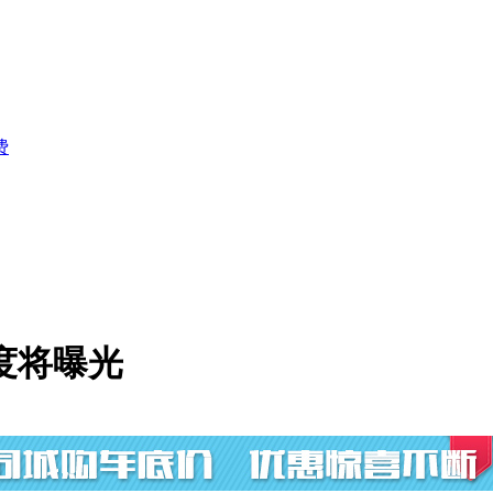
费
度将曝光