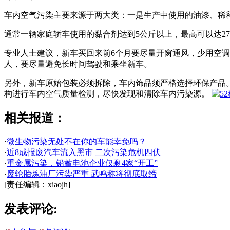
车内空气污染主要来源于两大类：一是生产中使用的油漆、稀
通常一辆家庭轿车使用的黏合剂达到5公斤以上，最高可以达2
专业人士建议，新车买回来前6个月要尽量开窗通风，少用空
人，要尽量避免长时间驾驶和乘坐新车。
另外，新车原始包装必须拆除，车内饰品须严格选择环保产品
构进行车内空气质量检测，尽快发现和清除车内污染源。
相关报道：
·
微生物污染无处不在你的车能幸免吗？
·
近8成报废汽车流入黑市 二次污染危机四伏
·
重金属污染，铅蓄电池企业仅剩4家“开工”
·
废轮胎炼油厂污染严重 武鸣称将彻底取缔
[责任编辑：xiaojh]
发表评论: