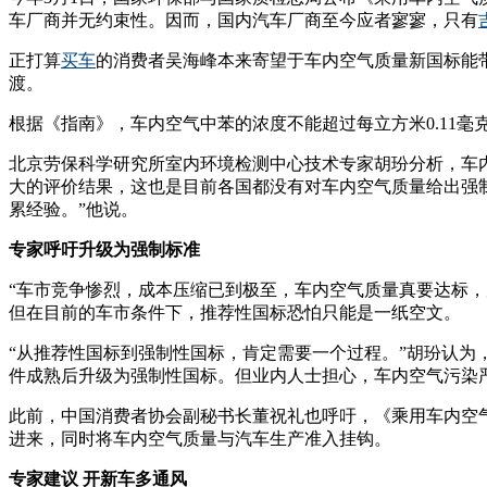
车厂商并无约束性。因而，国内汽车厂商至今应者寥寥，只有
正打算
买车
的消费者吴海峰本来寄望于车内空气质量新国标能带
渡。
根据《指南》，车内空气中苯的浓度不能超过每立方米0.11毫
北京劳保科学研究所室内环境检测中心技术专家胡玢分析，车
大的评价结果，这也是目前各国都没有对车内空气质量给出强
累经验。”他说。
专家呼吁升级为强制标准
“车市竞争惨烈，成本压缩已到极至，车内空气质量真要达标
但在目前的车市条件下，推荐性国标恐怕只能是一纸空文。
“从推荐性国标到强制性国标，肯定需要一个过程。”胡玢认
件成熟后升级为强制性国标。但业内人士担心，车内空气污染
此前，中国消费者协会副秘书长董祝礼也呼吁，《乘用车内空
进来，同时将车内空气质量与汽车生产准入挂钩。
专家建议
开新车多通风