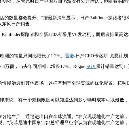
才明晰，尽管此时日产中国方面仍然没有公开承认，但随着实际
的数量都会提升。”据最新消息显示，日产Pathfinder探路
入东风日产销售。
inder探路者和全新370Z都采用V6发动机，而后者排量高达3.7
洲的销量只同比增长了1.2%。
雷诺
-日产CEO卡洛斯·戈恩
3.4万辆，与去年同期相比增长17%；Rogue
SUV
累计销量达到1
慢慢渗透到其他市场，这样有利于全球资源的优化配置。按照日产
规律来说，有一个规模限度可以知道达到多少辆时成本可以最低
在各地生产，通过进出口在全球流通。“在实现现地化生产之前
税。”英菲尼迪中国事业部总经理吕征宇认为在现地化生产之前