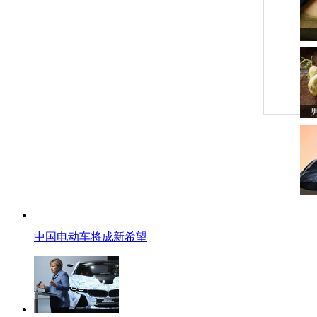
中国电动车将成新希望