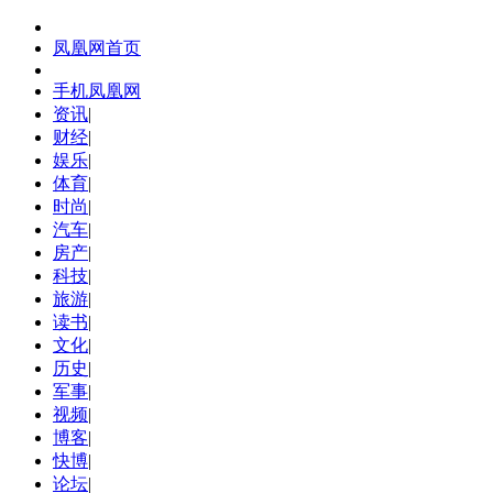
凤凰网首页
手机凤凰网
资讯
|
财经
|
娱乐
|
体育
|
时尚
|
汽车
|
房产
|
科技
|
旅游
|
读书
|
文化
|
历史
|
军事
|
视频
|
博客
|
快博
|
论坛
|