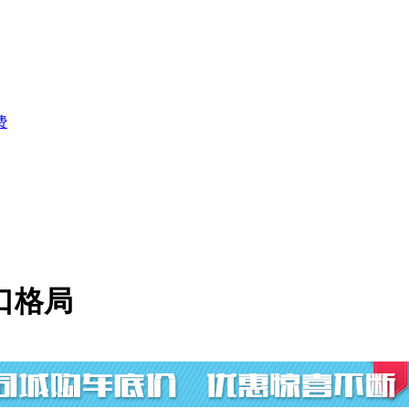
费
口格局