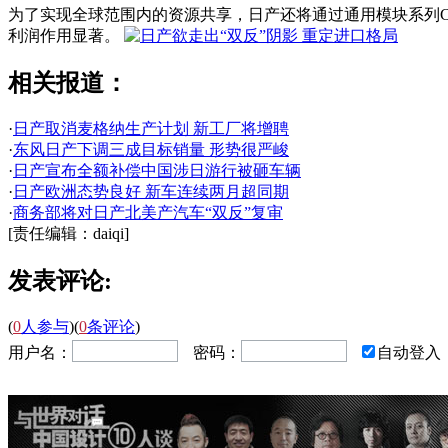
为了实现全球范围内的资源共享，日产还将通过通用模块系列C
利润作用显著。
相关报道：
·
日产取消麦格纳生产计划 新工厂将增聘
·
东风日产下调三成目标销量 形势很严峻
·
日产宣布全额补偿中国涉日游行被砸车辆
·
日产欧洲态势良好 新车连续两月超同期
·
商务部将对日产北美产汽车“双反”复审
[责任编辑：daiqi]
发表评论:
(
0
人参与
)
(
0
条评论
)
用户名：
密码：
自动登入