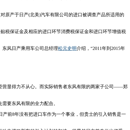
起对原产于日产(北美)汽车有限公司的进口被调查产品所适用的
反补贴税保证金及相应的进口环节消费税保证金和进口环节增值税
、东风日产乘用车公司总经理
松元史明
介绍，“2011年到2015年
经营显得力不从心。而实际销售者东风有限的两家子公司——郑
先需要东风有限的全力配合。
风日产前8年没有把进口车作为一个事业，但贵士的引入销售是一