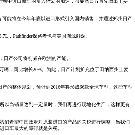
行动中进口新车的引入计划的加速，很显然日方首先做出了妥
者很有可能将在今年年底以进口形式引入国内销售，并通过郑州日产
L，Pathfinder探路者也与美国渊源颇深。
计划，日产公司将削减在欧洲的产能。
1万辆，同比增长20%。为此，日产计划扩充位于田纳西州士麦
的整体规划，预计到2016年将形成66款全球车型，这些车型
，所以当销量达到一定量时，我们再进行现地化生产，这样更有
，我们希望中国政府对原装进口的产品的关税进行调整，当我们
，进口车最大的障碍就是关税。