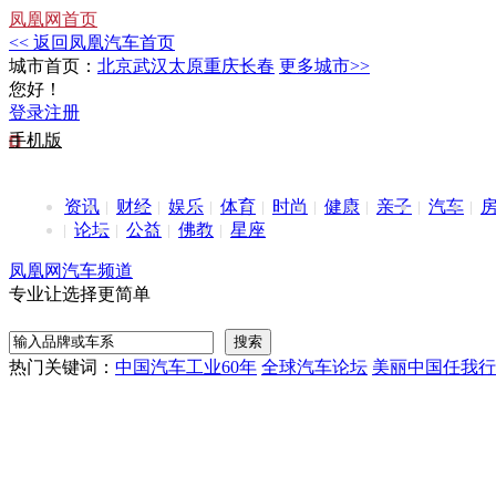
凤凰网首页
<< 返回凤凰汽车首页
城市首页：
北京
武汉
太原
重庆
长春
更多城市>>
您好！
登录
注册
手机版
资讯
财经
娱乐
体育
时尚
健康
亲子
汽车
论坛
公益
佛教
星座
凤凰网汽车频道
专业让选择更简单
热门关键词：
中国汽车工业60年
全球汽车论坛
美丽中国任我行