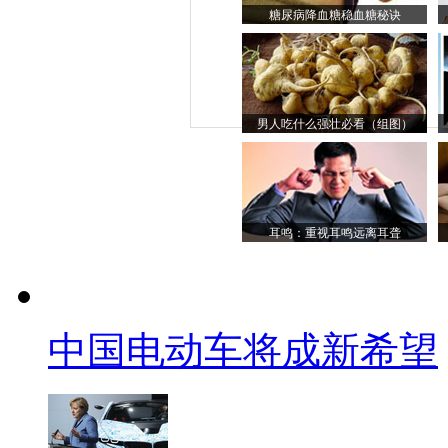
糖尿病降血糖稳血糖秘诀
男人吃什么强壮必看（组图）
耳鸣：重视耳鸣远离耳聋
中国电动车将成新希望