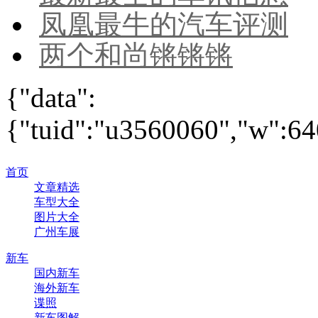
凤凰最牛的汽车评测
两个和尚锵锵锵
{"data":
{"tuid":"u3560060","w":640
首页
文章精选
车型大全
图片大全
广州车展
新车
国内新车
海外新车
谍照
新车图解