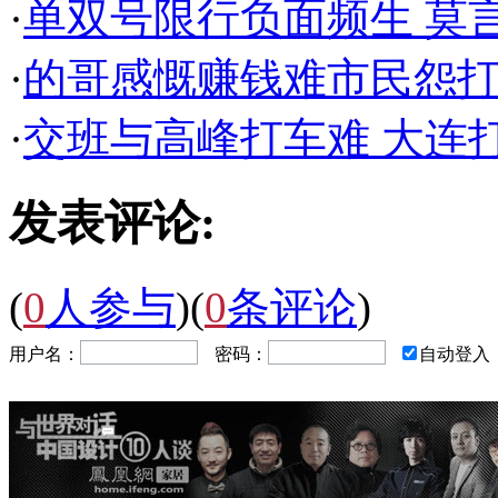
·
单双号限行负面频生 
·
的哥感慨赚钱难市民怨打
·
交班与高峰打车难 大连
发表评论:
(
0
人参与
)
(
0
条评论
)
用户名：
密码：
自动登入