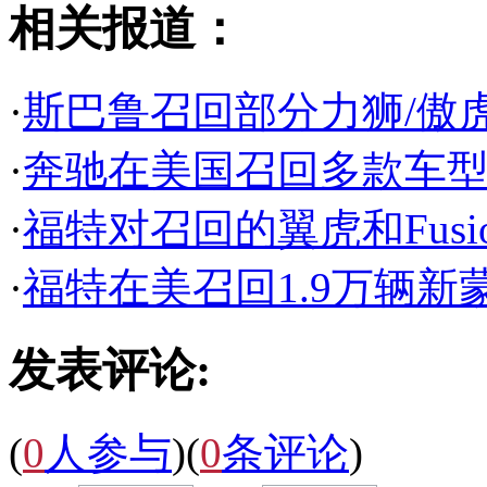
相关报道：
·
斯巴鲁召回部分力狮/傲
·
奔驰在美国召回多款车型
·
福特对召回的翼虎和Fus
·
福特在美召回1.9万辆新
发表评论:
(
0
人参与
)
(
0
条评论
)