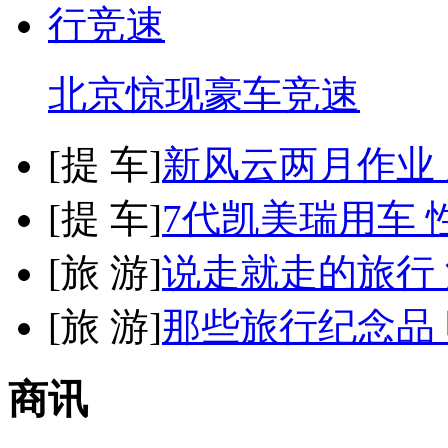
北京惊现豪车竞速
[
提 车
]
新风云两月作业
[
提 车
]
7代凯美瑞用车 
[
旅 游
]
说走就走的旅行
[
旅 游
]
那些旅行纪念品 
商讯