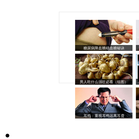
糖尿病降血糖稳血糖秘诀
男人吃什么强壮必看（组图）
耳鸣：重视耳鸣远离耳聋