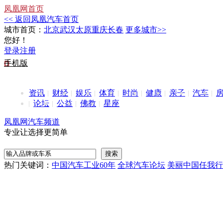
凤凰网首页
<< 返回凤凰汽车首页
城市首页：
北京
武汉
太原
重庆
长春
更多城市>>
您好！
登录
注册
手机版
资讯
财经
娱乐
体育
时尚
健康
亲子
汽车
论坛
公益
佛教
星座
凤凰网汽车频道
专业让选择更简单
热门关键词：
中国汽车工业60年
全球汽车论坛
美丽中国任我行