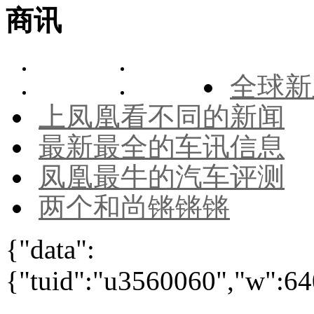
商讯
全球新
上凤凰看不同的新闻
最新最全的车讯信息
凤凰最牛的汽车评测
两个和尚锵锵锵
{"data":
{"tuid":"u3560060","w":640