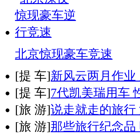
北京惊现豪车竞速
[
提 车
]
新风云两月作业
[
提 车
]
7代凯美瑞用车 
[
旅 游
]
说走就走的旅行
[
旅 游
]
那些旅行纪念品 