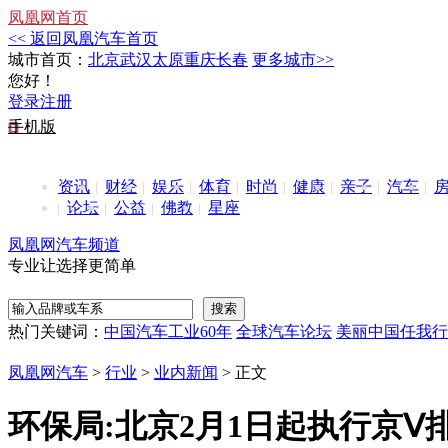
凤凰网首页
<< 返回凤凰汽车首页
城市首页：
北京
武汉
太原
重庆
长春
更多城市>>
您好！
登录
注册
手机版
资讯
财经
娱乐
体育
时尚
健康
亲子
汽车
论坛
公益
佛教
星座
凤凰网汽车频道
专业让选择更简单
热门关键词：
中国汽车工业60年
全球汽车论坛
美丽中国任我行
凤凰网汽车
>
行业
>
业内新闻
> 正文
环保局:北京2月1日起执行京Ⅴ