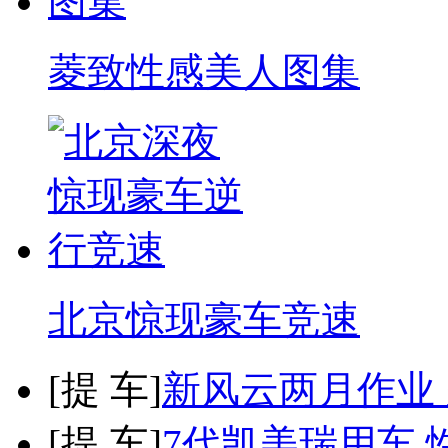
菱致性感美人图集
北京惊现豪车竞速
[
提 车
]
新风云两月作业
[
提 车
]
7代凯美瑞用车 