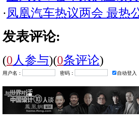
·
凤凰汽车热议两会 最热
发表评论:
(
0
人参与
)
(
0
条评论
)
用户名：
密码：
自动登入