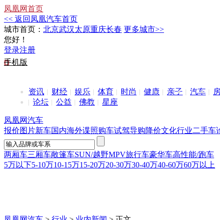
凤凰网首页
<< 返回凤凰汽车首页
城市首页：
北京
武汉
太原
重庆
长春
更多城市>>
您好！
登录
注册
手机版
资讯
财经
娱乐
体育
时尚
健康
亲子
汽车
论坛
公益
佛教
星座
凤凰网汽车
报价
图片
新车
国内
海外
谍照
购车
试驾
导购
降价
文化
行业
二手车
两厢车
三厢车
敞篷车
SUN/越野
MPV
旅行车
豪华车
高性能/跑车
5万以下
5-10万
10-15万
15-20万
20-30万
30-40万
40-60万
60万以上
凤凰网汽车
>
行业
>
业内新闻
> 正文