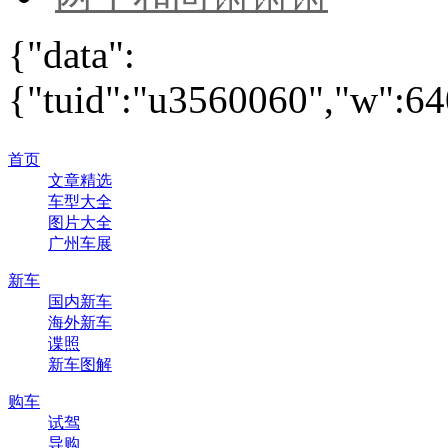
{"data":
{"tuid":"u3560060","w":640
首页
文章精选
车型大全
图片大全
广州车展
新车
国内新车
海外新车
谍照
新车图解
购车
试驾
导购