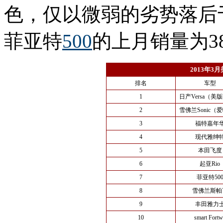
色，仅以微弱的劣势落后
菲亚特
500
的上月销量为38
2013年
排名
车型
1
日产Versa（美
2
雪佛兰Sonic（
3
福特嘉年
4
现代雅绅
5
本田飞度
6
起亚Rio
7
菲亚特50
8
雪佛兰斯帕
9
丰田雅力
10
smart Fort