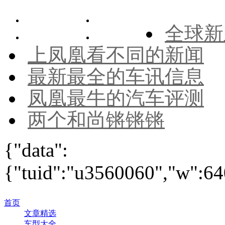
全球新
上凤凰看不同的新闻
最新最全的车讯信息
凤凰最牛的汽车评测
两个和尚锵锵锵
{"data":
{"tuid":"u3560060","w":640
首页
文章精选
车型大全