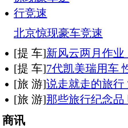
北京惊现豪车竞速
[
提 车
]
新风云两月作业
[
提 车
]
7代凯美瑞用车 
[
旅 游
]
说走就走的旅行
[
旅 游
]
那些旅行纪念品 
商讯