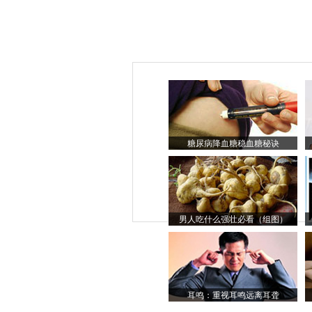
糖尿病降血糖稳血糖秘诀
男人吃什么强壮必看（组图）
耳鸣：重视耳鸣远离耳聋