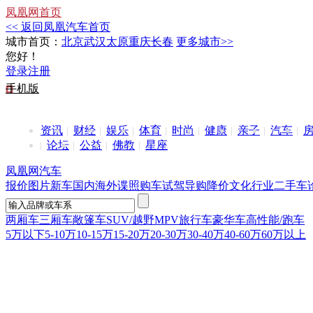
凤凰网首页
<< 返回凤凰汽车首页
城市首页：
北京
武汉
太原
重庆
长春
更多城市>>
您好！
登录
注册
手机版
资讯
财经
娱乐
体育
时尚
健康
亲子
汽车
论坛
公益
佛教
星座
凤凰网汽车
报价
图片
新车
国内
海外
谍照
购车
试驾
导购
降价
文化
行业
二手车
两厢车
三厢车
敞篷车
SUV/越野
MPV
旅行车
豪华车
高性能/跑车
5万以下
5-10万
10-15万
15-20万
20-30万
30-40万
40-60万
60万以上