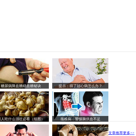
糖尿病降血糖稳血糖秘诀
提示：得了冠心病怎么办？
男人吃什么强壮必看（组图）
颈椎病：警惕脑供血不足
文章推荐
更多>>