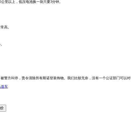
5公里以上，低压电池换一块只要3分钟。
非常高。
心。
被警方叫停，责令清除所有斯诺登装饰物。我们比较无奈，没有一个公证部门可以对我