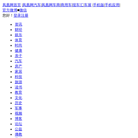
凤凰网首页
|
凤凰网汽车
|
凤凰网车商
|
商用车
|
现车汇
|
车展
|
手机版
|
手机应用
|
官方微博
■
微信
您好！
登录
注册
资讯
财经
娱乐
体育
时尚
健康
亲子
汽车
房产
家居
科技
旅游
读书
教育
文化
历史
军事
视频
博客
论坛
公益
佛教