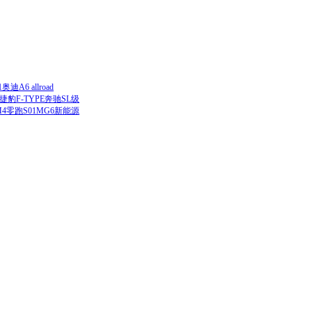
1
奥迪A6 allroad
捷豹F-TYPE
奔驰SL级
4
零跑S01
MG6新能源