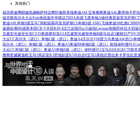
其他热门
福克斯
速腾
朗逸
凯越
帕萨特
迈腾
轩逸
凯美瑞
奥迪A6L
宝来
雅阁
奥迪A4L
桑塔纳
卡罗拉
福克斯
高尔夫
大众Polo
致炫
嘉年华
骐达TIIDA
杰德
飞度
奔驰A级
经典世嘉
雷克萨斯CT
奥迪A8L
奔驰S级
宝马7系
欧陆
慕尚
雷克萨斯LS
奔驰S级 AMG
飞驰
奥迪S8
红旗L5
BMW
途观
哈弗H6
逍客
本田CR-V
丰田RAV4
汉兰达
现代ix35
途锐
Cayenne
智跑
昂科拉
大切诺
五菱宏光
途安
长安CS35
奥德赛
别克GL8
五菱荣光
菱智
奔驰R级
马自达5
夏朗
日产NV20
大众CC
高尔夫（进口）
奔驰C级（进口）
奥迪A4
沃尔沃V60
普力马
奥迪A6(进口)
奔驰
高尔夫（进口）
奔驰C级（进口）
奥迪A5
奥迪R8
奔驰E级（进口）
欧陆
保时捷911
Ca
大众CC
奔驰C级（进口）
奥迪A5
奔驰E级（进口）
保时捷911
宝马Z4
沃尔沃C70
英菲
雅阁
君威
蒙迪欧
宝马3系
起亚K3
思域
起亚K5
马自达6
宝马5系
锐志
普拉多
卡罗拉
比亚迪