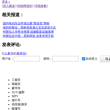
更多 »
[进入频道]
[经销商报价]
[详细参数]
相关报道：
·
国内电动车企申请注册“斯诺登”商标
·
谁的特斯拉：商标倒卖者占宝生前世今生
·
特斯拉入华举步维艰 或被配套设施束缚
·
特斯拉在中国：受制审批 业务停滞不前
发表评论:
(
0
人参与
)
(
0
条评论
)
用户名：
密码：
自动登入
三厢车
两厢车
豪华车
SUV/越野
MPV
旅行车
高性能/跑车
敞篷车