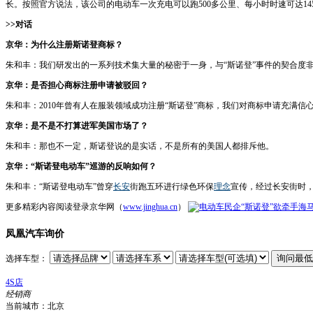
长。按照官方说法，该公司的电动车一次充电可以跑500多公里、每小时时速可达14
>>对话
京华：为什么注册斯诺登商标？
朱和丰：我们研发出的一系列技术集大量的秘密于一身，与“斯诺登”事件的契合度
京华：是否担心商标注册申请被驳回？
朱和丰：2010年曾有人在服装领域成功注册“斯诺登”商标，我们对商标申请充满信
京华：是不是不打算进军美国市场了？
朱和丰：那也不一定，斯诺登说的是实话，不是所有的美国人都排斥他。
京华：“斯诺登电动车”巡游的反响如何？
朱和丰：“斯诺登电动车”曾穿
长安
街跑五环进行绿色环保
理念
宣传，经过长安街时，
更多精彩内容阅读登录京华网（
www.jinghua.cn
）
凤凰汽车询价
选择车型：
4S店
经销商
当前城市：
北京