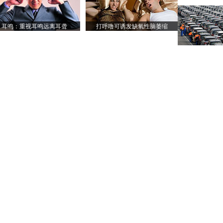
耳鸣：重视耳鸣远离耳聋
打呼噜可诱发缺氧性脑萎缩