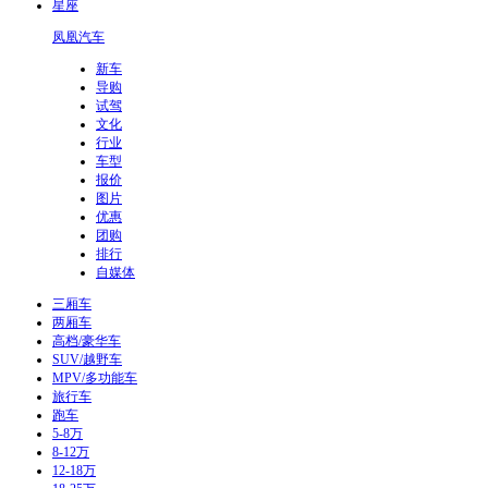
星座
凤凰汽车
新车
导购
试驾
文化
行业
车型
报价
图片
优惠
团购
排行
自媒体
三厢车
两厢车
高档/豪华车
SUV/越野车
MPV/多功能车
旅行车
跑车
5-8万
8-12万
12-18万