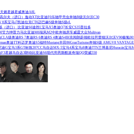
天籁
君越
君威
奥迪A8L
高尔夫（进口）
逸动XT
比亚迪F0
乐驰
甲壳虫
奔驰B级
沃尔沃C30
 8系
宝马i7
凯迪拉克CT6
迈巴赫S级
奔驰S级eL
基（进口）
比亚迪S6
途胜L
宝马X5
奥迪Q7
长安CS35
普拉多
0
艾力绅
普力马
比亚迪M6
瑞风M2
中欧奔驰房车
威霆
大众Multivan
CLA级
奥迪RS 7
奥迪RS 6
奥迪RS 4
奥迪S4
别克阅朗
蔚领
欧拉芭蕾猫
沃尔沃V90
极氪00
yman
奥迪TT
科迈罗
奥迪S5
福特Mustang
丰田86
GranTurismo
奔驰S级 AMG
V8 VANTAGE
尼迪G
宝马3系GT
标致207CC
马自达MX-5
宝马4系
宝马i8
奥迪TTS
兰博基尼Huracán
宝马M
F3
君越
马自达3
朗动
比亚迪S6
现代劳恩斯酷派
奇瑞QQ
荣威550