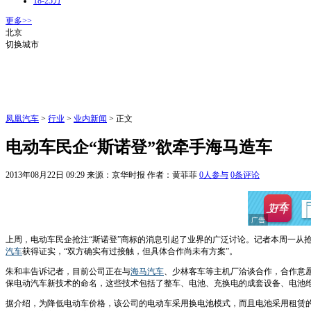
18-25万
更多>>
北京
切换城市
凤凰汽车
>
行业
>
业内新闻
> 正文
电动车民企“斯诺登”欲牵手海马造车
2013年08月22日 09:29
来源：京华时报 作者：
黄菲菲
0
人参与
0
条评论
上周，电动车民企抢注“斯诺登”商标的消息引起了业界的广泛讨论。记者本周一从
汽车
获得证实，“双方确实有过接触，但具体合作尚未有方案”。
朱和丰告诉记者，目前公司正在与
海马汽车
、少林客车等主机厂洽谈合作，合作意愿将
保电动汽车新技术的命名，这些技术包括了整车、电池、充换电的成套设备、电池维
据介绍，为降低电动车价格，该公司的电动车采用换电池模式，而且电池采用租赁的