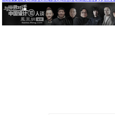
雅阁
君威
蒙迪欧
宝马3系
起亚K3
思域
起亚K5
马自达6
宝马5系
锐志
普拉多
卡罗拉
比亚迪