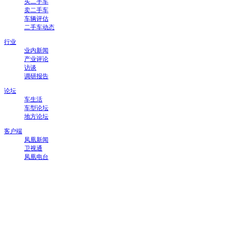
买二手车
卖二手车
车辆评估
二手车动态
行业
业内新闻
产业评论
访谈
调研报告
论坛
车生活
车型论坛
地方论坛
客户端
凤凰新闻
卫视通
凤凰电台