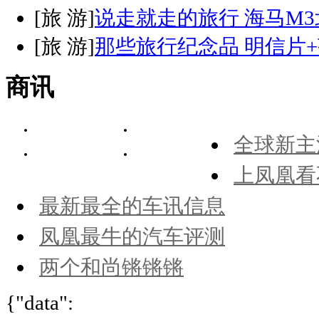
[
旅 游
]
说走就走的旅行 海马M
[
旅 游
]
那些旅行纪念品 明信片
商讯
全球新主
上凤凰看
最新最全的车讯信息
凤凰最牛的汽车评测
两个和尚锵锵锵
{"data":