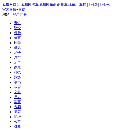
凤凰网首页
|
凤凰网汽车
|
凤凰网车商
|
商用车
|
现车汇
|
车展
|
手机版
|
手机应用
|
官方微博
■
微信
您好！
登录
注册
资讯
财经
娱乐
体育
时尚
健康
亲子
汽车
房产
家居
科技
旅游
读书
教育
文化
历史
军事
视频
博客
论坛
公益
佛教