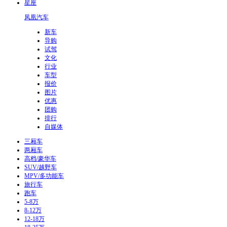
星座
凤凰汽车
新车
导购
试驾
文化
行业
车型
报价
图片
优惠
团购
排行
自媒体
三厢车
两厢车
高档/豪华车
SUV/越野车
MPV/多功能车
旅行车
跑车
5-8万
8-12万
12-18万