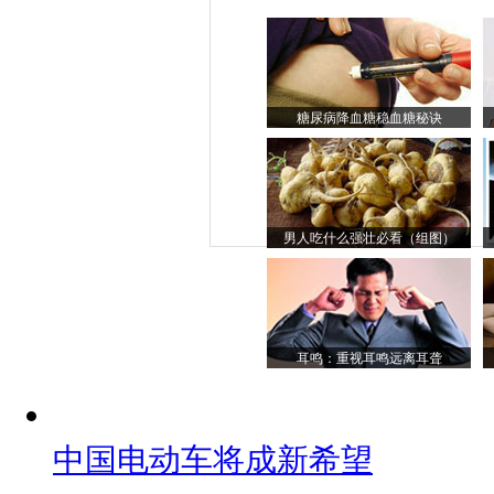
糖尿病降血糖稳血糖秘诀
男人吃什么强壮必看（组图）
耳鸣：重视耳鸣远离耳聋
中国电动车将成新希望