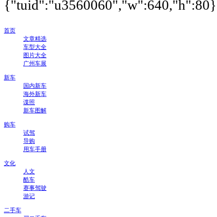
{"tuid":"u3560060","w":640,"h":80},"
首页
文章精选
车型大全
图片大全
广州车展
新车
国内新车
海外新车
谍照
新车图解
购车
试驾
导购
用车手册
文化
人文
酷车
赛事驾驶
游记
二手车