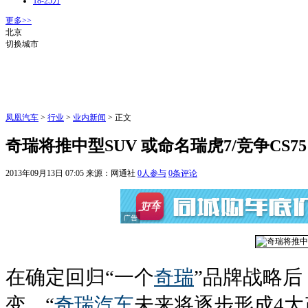
18-25万
更多>>
北京
切换城市
凤凰汽车
>
行业
>
业内新闻
> 正文
奇瑞将推中型SUV 或命名瑞虎7/竞争CS75
2013年09月13日 07:05
来源：网通社
0
人参与
0
条评论
在确定回归“一个
奇瑞
”品牌战略
变，“
奇瑞汽车
未来将逐步形成4