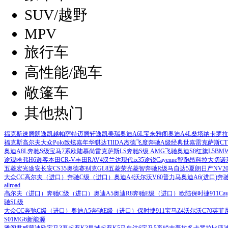
SUV/越野
MPV
旅行车
高性能/跑车
敞篷车
其他热门
福克斯
速腾
朗逸
凯越
帕萨特
迈腾
轩逸
凯美瑞
奥迪A6L
宝来
雅阁
奥迪A4L
桑塔纳
卡罗拉
福克斯
高尔夫
大众Polo
致炫
嘉年华
骐达TIIDA
杰德
飞度
奔驰A级
经典世嘉
雷克萨斯CT
奥迪A8L
奔驰S级
宝马7系
欧陆
慕尚
雷克萨斯LS
奔驰S级 AMG
飞驰
奥迪S8
红旗L5
BMW
途观
哈弗H6
逍客
本田CR-V
丰田RAV4
汉兰达
现代ix35
途锐
Cayenne
智跑
昂科拉
大切诺
五菱宏光
途安
长安CS35
奥德赛
别克GL8
五菱荣光
菱智
奔驰R级
马自达5
夏朗
日产NV20
大众CC
高尔夫（进口）
奔驰C级（进口）
奥迪A4
沃尔沃V60
普力马
奥迪A6(进口)
奔驰
allroad
高尔夫（进口）
奔驰C级（进口）
奥迪A5
奥迪R8
奔驰E级（进口）
欧陆
保时捷911
Ca
驰SL级
大众CC
奔驰C级（进口）
奥迪A5
奔驰E级（进口）
保时捷911
宝马Z4
沃尔沃C70
英菲
S01
MG6新能源