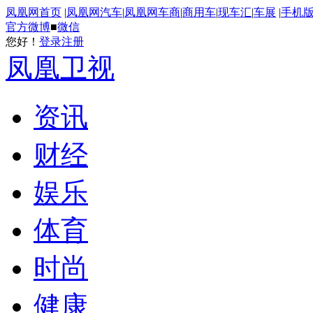
凤凰网首页
|
凤凰网汽车
|
凤凰网车商
|
商用车
|
现车汇
|
车展
|
手机
官方微博
■
微信
您好！
登录
注册
凤凰卫视
资讯
财经
娱乐
体育
时尚
健康