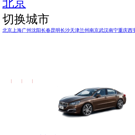
北京
切换城市
北京
上海
广州
沈阳
长春
昆明
长沙
天津
兰州
南京
武汉
南宁
重庆
西
2013款 标致508 2.
配置
图片
报价
更多报告>>