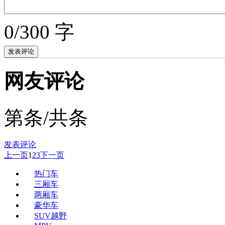
0/300 字
网友评论
第
条/共
条
发表评论
上一页
1
2
3
下一页
热门车
三厢车
两厢车
豪华车
SUV越野