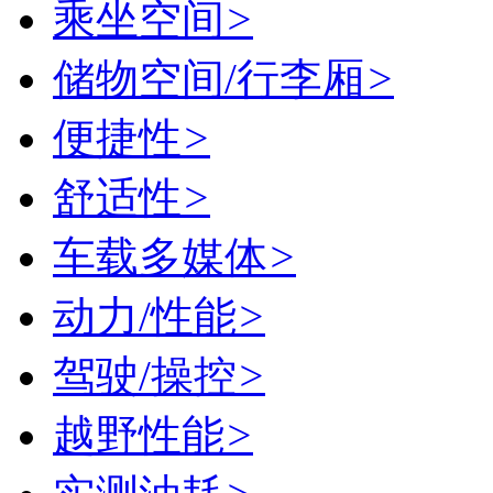
乘坐空间
>
储物空间/行李厢
>
便捷性
>
舒适性
>
车载多媒体
>
动力/性能
>
驾驶/操控
>
越野性能
>