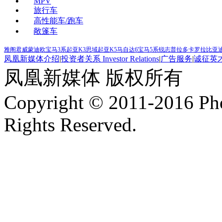
MPV
旅行车
高性能车/跑车
敞篷车
雅阁
君威
蒙迪欧
宝马3系
起亚K3
思域
起亚K5
马自达6
宝马5系
锐志
普拉多
卡罗拉
比亚迪
凤凰新媒体介绍
|
投资者关系 Investor Relations
|
广告服务
|
诚征英
凤凰新媒体 版权所有
Copyright © 2011-2016 Ph
Rights Reserved.