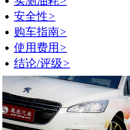
实测油耗
>
安全性
>
购车指南
>
使用费用
>
结论/评级
>