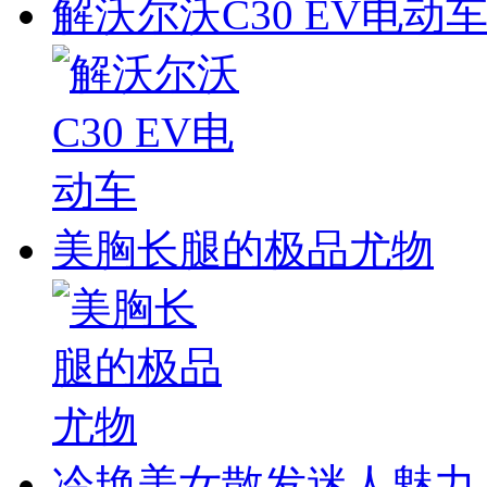
解沃尔沃C30 EV电动
美胸长腿的极品尤物
冷艳美女散发迷人魅力