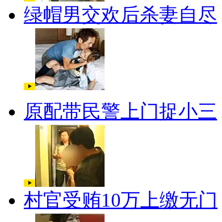
绿帽男交欢后杀妻自尽
原配带民警上门捉小三
村官受贿10万上缴无门