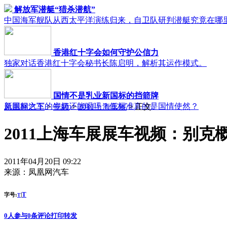
解放军潜艇“猎杀潜航”
中国海军舰队从西太平洋演练归来，自卫队研判潜艇究竟在哪
香港红十字会如何守护公信力
独家对话香港红十字会秘书长陈启明，解析其运作模式。
国情不是乳业新国标的挡箭牌
新国标之下的牛奶还能喝吗？低标准真的是国情使然？
凤凰网汽车
>
视频
>
2011上海车展
> 正文
2011上海车展展车视频：别克
2011年04月20日 09:22
来源：
凤凰网汽车
T
字号:
|
T
0
人参与
0
条评论
打印
转发