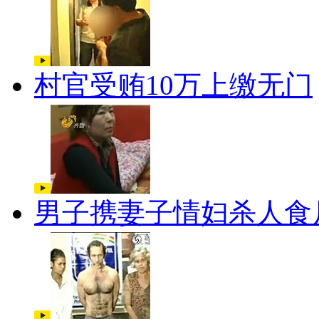
村官受贿10万上缴无门
男子携妻子情妇杀人食