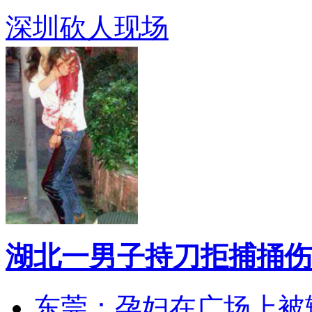
深圳砍人现场
湖北一男子持刀拒捕捅伤
东莞：孕妇在广场上被辅