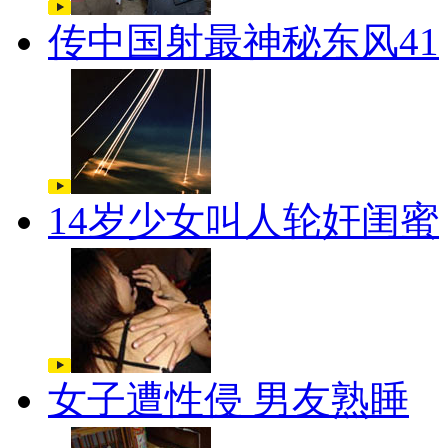
传中国射最神秘东风41
14岁少女叫人轮奸闺蜜
女子遭性侵 男友熟睡