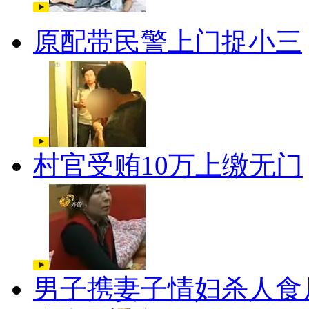
原配带民警上门捉小三
村官受贿10万上缴无门
男子携妻子情妇杀人食