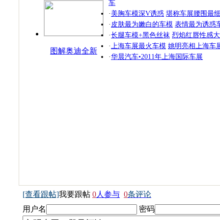
车
·
美胸车模深V诱惑
堪称车展腰围最
·
皮肤最为嫩白的车模
表情最为诱惑
·
长腿车模+黑色丝袜
烈焰红唇性感大
·
上海车展最火车模
姚明亮相上海车
图解奥迪全新
·
华晨汽车•2011年上海国际车展
SUV
[查看跟帖]
我要跟帖
0
人参与
0
条评论
用户名
密码