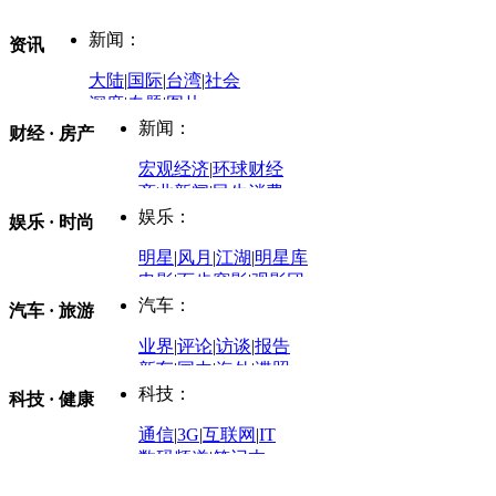
新闻：
资讯
大陆
|
国际
|
台湾
|
社会
深度
|
专题
|
图片
中国政要资料库
新闻：
财经 · 房产
评论：
宏观经济
|
环球财经
商业新闻
|
民生消费
时事开讲
娱乐：
娱乐 · 时尚
评论：
军事：
明星
|
风月
|
江湖
|
明星库
商业评论
|
宏观分析
电影
|
百步穿影
|
观影团
防务观察
|
防务写真
金融观察
|
财知道
星座
|
塔罗
|
演出
汽车：
汽车 · 旅游
中国军情
|
环球军情
外媒视角
凤凰网·非常道
|
星光邦
业界
|
评论
|
访谈
|
报告
体育：
股票：
时尚：
新车
|
国内
|
海外
|
谍照
购车
|
导购
|
试驾
|
图解
科技：
NBA
|
CBA
|
大局观
科技 · 健康
炒股大赛
|
图解资金流向
时装
|
美容
|
美体
|
论坛
文化
|
人文
|
酷车
|
游记
中超
|
国际足球
|
图片
投资观察
|
龙虎榜点评
化妆品库
|
试用中心
通信
|
3G
|
互联网
|
IT
用车
|
专栏
|
二手车
黑马追踪
|
明星分析师
情感
|
奢侈品
|
图片
数码频道
|
笔记本
历史：
赛事
|
城市站
|
经销商
时尚品牌库
科技专题
|
探索
论坛
|
报价库
|
图片库
理财：