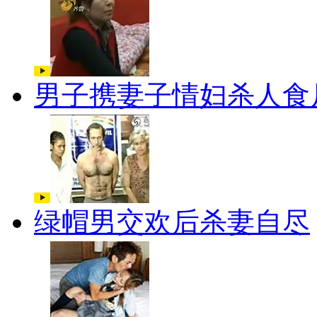
男子携妻子情妇杀人食
绿帽男交欢后杀妻自尽