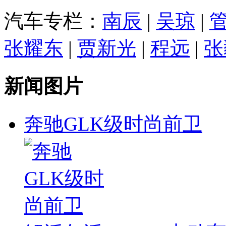
汽车专栏：
南辰
|
吴琼
|
张耀东
|
贾新光
|
程远
|
张
新闻图片
奔驰GLK级时尚前卫