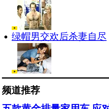
绿帽男交欢后杀妻自尽
频道推荐
五款黄金排量家用车 应