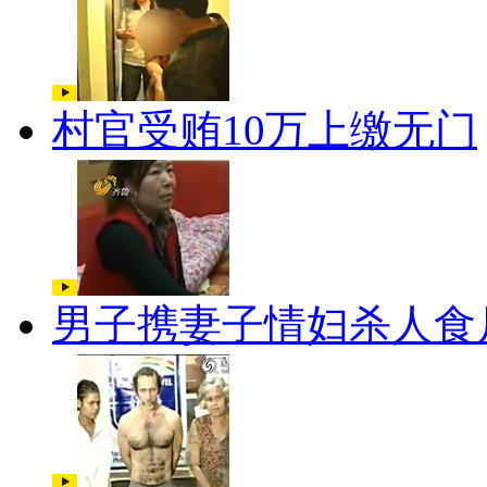
村官受贿10万上缴无门
男子携妻子情妇杀人食