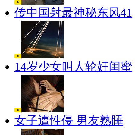
传中国射最神秘东风41
14岁少女叫人轮奸闺蜜
女子遭性侵 男友熟睡