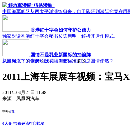
解放军潜艇“猎杀潜航”
中国海军舰队从西太平洋演练归来，自卫队研判潜艇究竟在哪
香港红十字会如何守护公信力
独家对话香港红十字会秘书长陈启明，解析其运作模式。
国情不是乳业新国标的挡箭牌
新国标之下的牛奶还能喝吗？低标准真的是国情使然？
凤凰网汽车
>
视频
>
2011上海车展
> 正文
2011上海车展展车视频：宝马X
2011年04月21日 11:48
来源：
凤凰网汽车
T
字号:
|
T
0
人参与
0
条评论
打印
转发