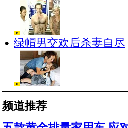
绿帽男交欢后杀妻自尽
频道推荐
五款黄金排量家用车 应