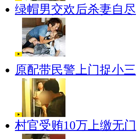
绿帽男交欢后杀妻自尽
原配带民警上门捉小三
村官受贿10万上缴无门