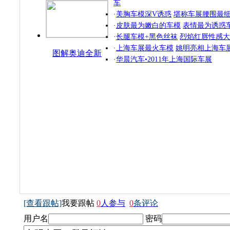
车
·
美胸车模深V诱惑
堪称车展腰围最
·
皮肤最为嫩白的车模
表情最为诱惑
·
长腿车模+黑色丝袜
烈焰红唇性感大
·
上海车展最火车模
姚明亮相上海车
图解奥迪全新
·
华晨汽车•2011年上海国际车展
SUV
[查看跟帖]
我要跟帖
0
人参与
0
条评论
用户名
密码