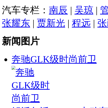
汽车专栏：
南辰
|
吴琼
|
张耀东
|
贾新光
|
程远
|
张
新闻图片
奔驰GLK级时尚前卫