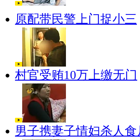
原配带民警上门捉小三
村官受贿10万上缴无门
男子携妻子情妇杀人食