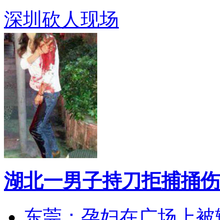
深圳砍人现场
湖北一男子持刀拒捕捅伤
东莞：孕妇在广场上被辅