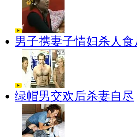
男子携妻子情妇杀人食
绿帽男交欢后杀妻自尽