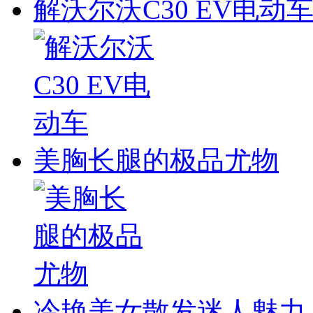
解沃尔沃C30 EV电动
美胸长腿的极品尤物
冷艳美女散发迷人魅力