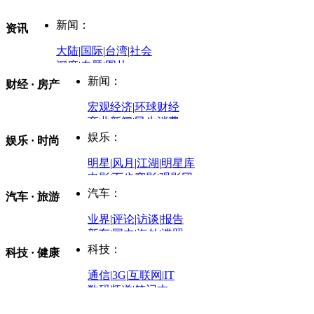
新闻：
资讯
大陆
|
国际
|
台湾
|
社会
深度
|
专题
|
图片
中国政要资料库
新闻：
财经 · 房产
评论：
宏观经济
|
环球财经
商业新闻
|
民生消费
时事开讲
娱乐：
娱乐 · 时尚
评论：
军事：
明星
|
风月
|
江湖
|
明星库
商业评论
|
宏观分析
电影
|
百步穿影
|
观影团
防务观察
|
防务写真
金融观察
|
财知道
星座
|
塔罗
|
演出
汽车：
汽车 · 旅游
中国军情
|
环球军情
外媒视角
凤凰网·非常道
|
星光邦
业界
|
评论
|
访谈
|
报告
体育：
股票：
时尚：
新车
|
国内
|
海外
|
谍照
购车
|
导购
|
试驾
|
图解
科技：
NBA
|
CBA
|
大局观
科技 · 健康
炒股大赛
|
图解资金流向
时装
|
美容
|
美体
|
论坛
文化
|
人文
|
酷车
|
游记
中超
|
国际足球
|
图片
投资观察
|
龙虎榜点评
化妆品库
|
试用中心
通信
|
3G
|
互联网
|
IT
用车
|
专栏
|
二手车
黑马追踪
|
明星分析师
情感
|
奢侈品
|
图片
数码频道
|
笔记本
历史：
赛事
|
城市站
|
经销商
时尚品牌库
科技专题
|
探索
论坛
|
报价库
|
图片库
理财：