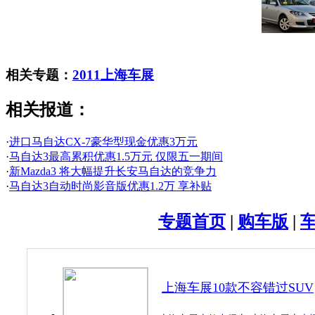
相关专题：
2011上海车展
相关报道：
·
进口马自达CX-7豪华型现金优惠3万元
·
马自达3最高累积优惠1.5万元 仅限五一期间
·
新Mazda3 将大幅提升长安马自达的竞争力
·
马自达3自动时尚影音版优惠1.2万 享补贴
专题首页
|
购车版
|
上海车展10款不容错过SUV