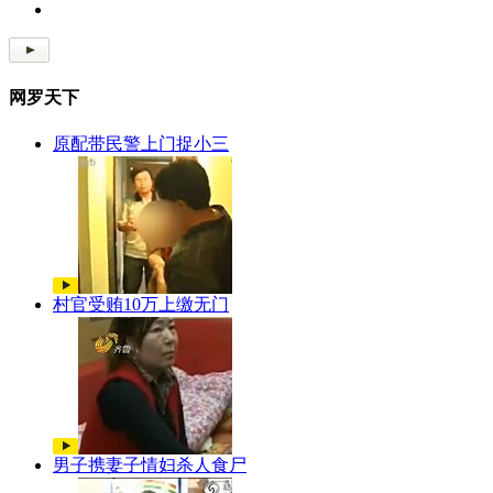
网罗天下
原配带民警上门捉小三
村官受贿10万上缴无门
男子携妻子情妇杀人食尸