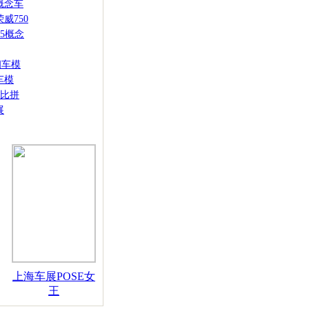
概念车
威750
5概念
细车模
车模
比拼
展
上海车展POSE女
王