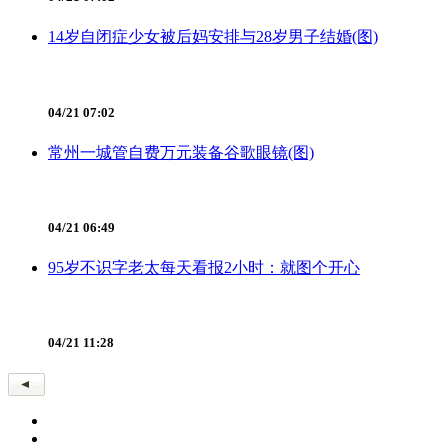
14岁自闭症少女被后妈安排与28岁男子结婚(图)
04/21 07:02
常州一城管自费万元装备谷歌眼镜(图)
04/21 06:49
95岁不识字老太每天看报2小时：就图个开心
04/21 11:28