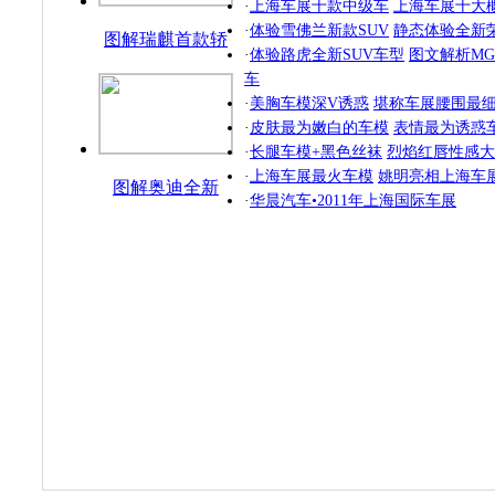
·
上海车展十款中级车
上海车展十大
·
体验雪佛兰新款SUV
静态体验全新荣
图解瑞麒首款轿
·
体验路虎全新SUV车型
图文解析MG
跑
车
·
美胸车模深V诱惑
堪称车展腰围最
·
皮肤最为嫩白的车模
表情最为诱惑
·
长腿车模+黑色丝袜
烈焰红唇性感大
·
上海车展最火车模
姚明亮相上海车
图解奥迪全新
·
华晨汽车•2011年上海国际车展
SUV