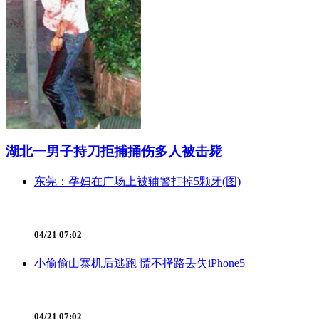
湖北一男子持刀拒捕捅伤多人被击毙
东莞：孕妇在广场上被辅警打掉5颗牙(图)
04/21 07:02
小偷偷山寨机后逃跑 慌不择路丢失iPhone5
04/21 07:02