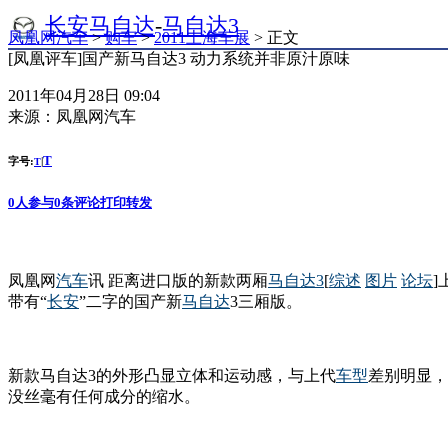
长安马自达
-
马自达3
凤凰网汽车
>
购车
>
2011上海车展
> 正文
[凤凰评车]国产新马自达3 动力系统并非原汁原味
2011年04月28日 09:04
来源：
凤凰网汽车
T
字号:
|
T
0
人参与
0
条评论
打印
转发
凤凰网
汽车
讯 距离进口版的新款两厢
马自达3
[
综述
图片
论坛
带有“
长安
”二字的国产新
马自达
3三厢版。
新款马自达3的外形凸显立体和运动感，与上代
车型
差别明显，
没丝毫有任何成分的缩水。