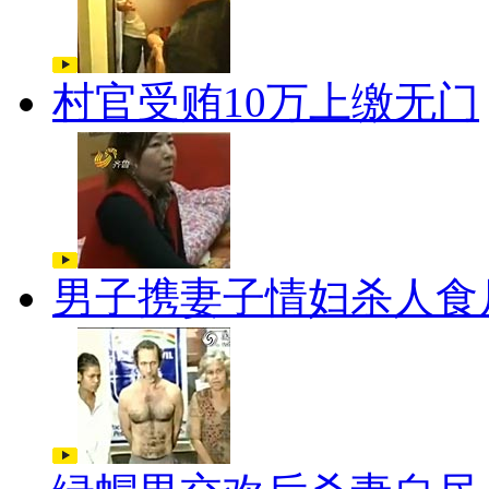
村官受贿10万上缴无门
男子携妻子情妇杀人食