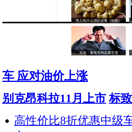
男人吃什么强壮必看（组图）
耳鸣：重视耳鸣远离耳聋
车 应对油价上涨
别克昂科拉11月上市
标致
高性价比8折优惠中级