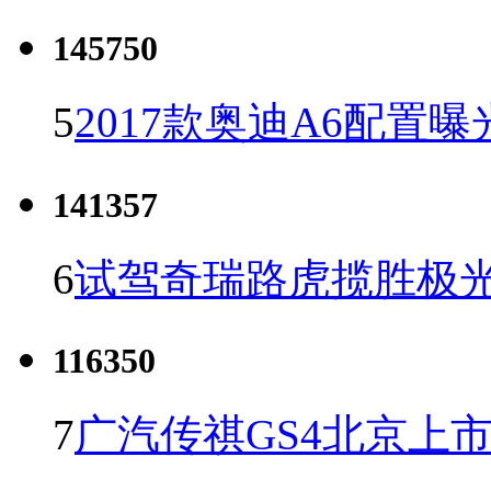
145750
5
2017款奥迪A6配置曝
141357
6
试驾奇瑞路虎揽胜极光
116350
7
广汽传祺GS4北京上市 