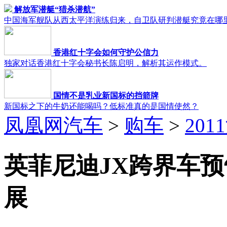
解放军潜艇“猎杀潜航”
中国海军舰队从西太平洋演练归来，自卫队研判潜艇究竟在哪
香港红十字会如何守护公信力
独家对话香港红十字会秘书长陈启明，解析其运作模式。
国情不是乳业新国标的挡箭牌
新国标之下的牛奶还能喝吗？低标准真的是国情使然？
凤凰网汽车
>
购车
>
20
英菲尼迪JX跨界车预
展