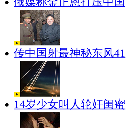
俄媒称金正恩打压中国
传中国射最神秘东风41
14岁少女叫人轮奸闺蜜