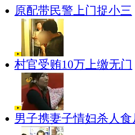
原配带民警上门捉小三
村官受贿10万上缴无门
男子携妻子情妇杀人食