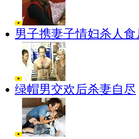
男子携妻子情妇杀人食
绿帽男交欢后杀妻自尽