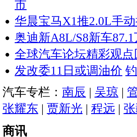
市
华晨宝马X1推2.0L手
奥迪新A8L/S8新车87.
全球汽车论坛精彩观点
发改委11日或调油价
汽车专栏：
南辰
|
吴琼
|
张耀东
|
贾新光
|
程远
|
张
商讯