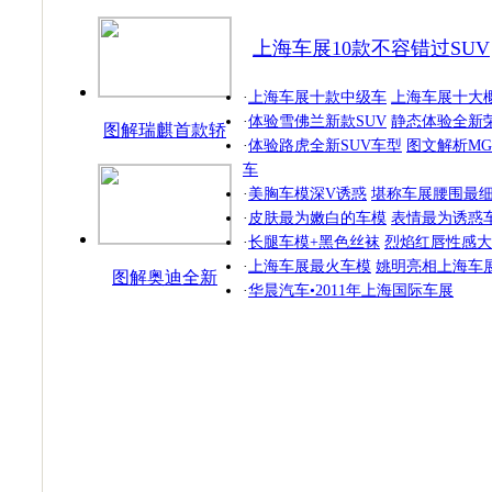
上海车展10款不容错过SUV
·
上海车展十款中级车
上海车展十大
·
体验雪佛兰新款SUV
静态体验全新荣
图解瑞麒首款轿
·
体验路虎全新SUV车型
图文解析MG
跑
车
·
美胸车模深V诱惑
堪称车展腰围最
·
皮肤最为嫩白的车模
表情最为诱惑
·
长腿车模+黑色丝袜
烈焰红唇性感大
·
上海车展最火车模
姚明亮相上海车
图解奥迪全新
·
华晨汽车•2011年上海国际车展
SUV