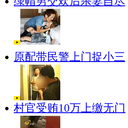
绿帽男交欢后杀妻自尽
原配带民警上门捉小三
村官受贿10万上缴无门