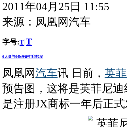
2011年04月25日 11:55
来源：
凤凰网汽车
T
字号:
|
T
0
人参与
0
条评论
打印
转发
凤凰网
汽车
讯 日前，
英菲
预告图，这将是英菲尼迪
是注册JX商标一年后正