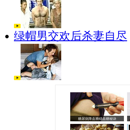
绿帽男交欢后杀妻自尽
糖尿病降血糖稳血糖秘诀