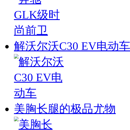
解沃尔沃C30 EV电动
美胸长腿的极品尤物