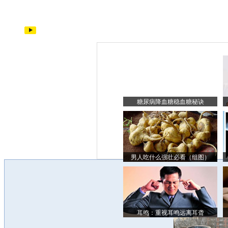
糖尿病降血糖稳血糖秘诀
男人吃什么强壮必看（组图）
耳鸣：重视耳鸣远离耳聋