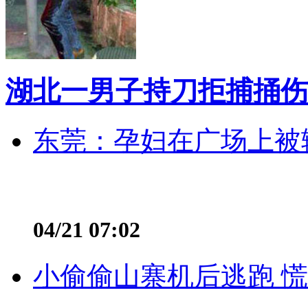
湖北一男子持刀拒捕捅伤
东莞：孕妇在广场上被辅
04/21 07:02
小偷偷山寨机后逃跑 慌不