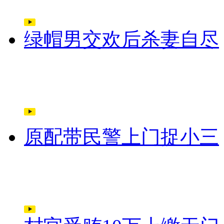
绿帽男交欢后杀妻自尽
原配带民警上门捉小三