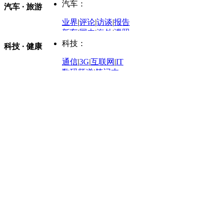
金融观察
|
财知道
星座
|
塔罗
|
演出
汽车：
汽车 · 旅游
中国军情
|
环球军情
外媒视角
凤凰网·非常道
|
星光邦
业界
|
评论
|
访谈
|
报告
体育：
股票：
时尚：
新车
|
国内
|
海外
|
谍照
购车
|
导购
|
试驾
|
图解
科技：
NBA
|
CBA
|
大局观
科技 · 健康
炒股大赛
|
图解资金流向
时装
|
美容
|
美体
|
论坛
文化
|
人文
|
酷车
|
游记
中超
|
国际足球
|
图片
投资观察
|
龙虎榜点评
化妆品库
|
试用中心
通信
|
3G
|
互联网
|
IT
用车
|
专栏
|
二手车
黑马追踪
|
明星分析师
情感
|
奢侈品
|
图片
数码频道
|
笔记本
历史：
赛事
|
城市站
|
经销商
时尚品牌库
科技专题
|
探索
论坛
|
报价库
|
图片库
理财：
轶闻秘档
|
历史映像室
健康：
历史专题
|
民间说史
城市：
基金
|
理财
|
银行
|
保险
外汇
|
期货
|
黄金
养生
|
食疗
|
心理
|
疾病
文化：
对话
|
专栏
|
城市之星
收藏
|
职场
热点
|
论坛
|
找大夫
陕西
|
河南
|
广州
|
重庆
文化时评
|
文坛往事
图库
|
百科
|
疾病查询
青岛
|
福州
|
厦门
|
宁波
房产：
人文轶闻
|
文化热点
专题
|
卡路里计算器
辽宁
|
山东
|
天津
视频
|
健康无小事
资讯
|
政策
|
市场
|
专题
教育：
旅游：
高清大图
|
豪宅
|
家居
建筑
|
风水
|
访谈
|
置业
高考
|
公务员
|
考研
百家迹忆
|
全球GO
|
专题
房企
|
曝光
|
新盘
|
公寓
育人者
|
教育投诉
游中感动
|
红酒美食
别墅
|
商业
|
旅游
|
海外
出境游
|
国内游
|
周边游
养老
|
热帖
|
宅男宅女
列国志
|
九州记
|
浮生闲