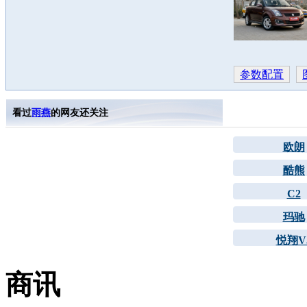
参数配置
看过
雨燕
的网友还关注
欧朗
酷熊
C2
玛驰
悦翔V
商讯