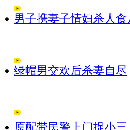
男子携妻子情妇杀人食
绿帽男交欢后杀妻自尽
原配带民警上门捉小三