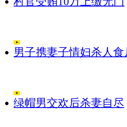
村官受贿10万上缴无门
男子携妻子情妇杀人食
绿帽男交欢后杀妻自尽