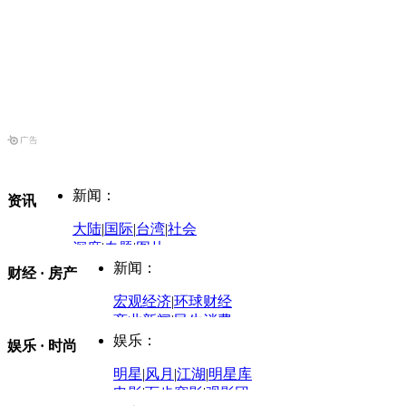
新闻：
资讯
大陆
|
国际
|
台湾
|
社会
深度
|
专题
|
图片
中国政要资料库
新闻：
财经 · 房产
评论：
宏观经济
|
环球财经
商业新闻
|
民生消费
时事开讲
娱乐：
娱乐 · 时尚
评论：
军事：
明星
|
风月
|
江湖
|
明星库
商业评论
|
宏观分析
电影
|
百步穿影
|
观影团
防务观察
|
防务写真