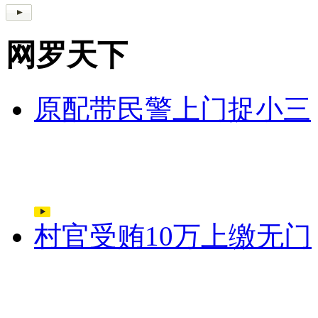
网罗天下
原配带民警上门捉小三
村官受贿10万上缴无门