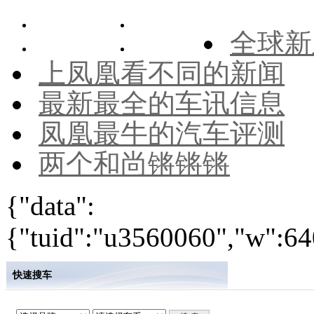
全球新
上凤凰看不同的新闻
最新最全的车讯信息
凤凰最牛的汽车评测
两个和尚锵锵锵
{"data":
{"tuid":"u3560060","w":640
快速搜车