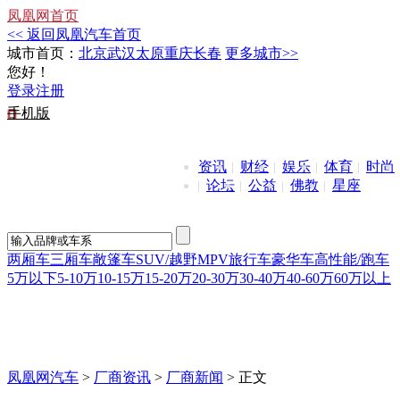
凤凰网首页
<< 返回凤凰汽车首页
城市首页：
北京
武汉
太原
重庆
长春
更多城市>>
您好！
登录
注册
手机版
资讯
财经
娱乐
体育
时尚
论坛
公益
佛教
星座
两厢车
三厢车
敞篷车
SUV/越野
MPV
旅行车
豪华车
高性能/跑车
5万以下
5-10万
10-15万
15-20万
20-30万
30-40万
40-60万
60万以上
凤凰网汽车
>
厂商资讯
>
厂商新闻
> 正文