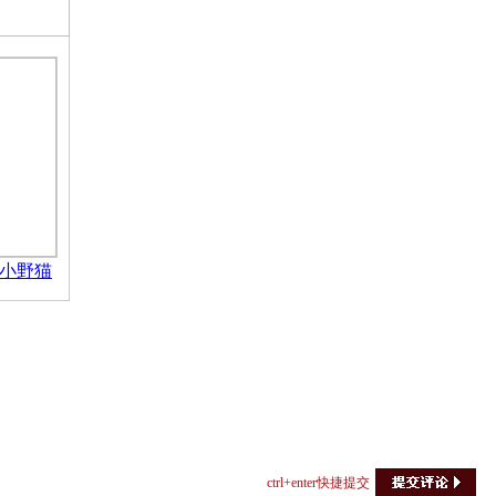
小野猫
ctrl+enter快捷提交