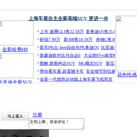
上海车展自主全新高端SUV 更进一步
上市:速腾GLI售22.58万
新奥迪Q5售35.85万起
昕锐7.99万
新308售10.59万
奔驰C售36.8万
新车PK台:Jeep自由光PK奥迪Q5
比亚迪/海马S7
全新哈弗H8
新蒙迪欧对比马自达6
大众朗行vs掀背科鲁兹
图解:新斯柯达SUV
MG概念SUV
新宝马3系GT
带你看车展:超震撼卡车
安全细节到位家用车
花色性感
全新一代揽胜运动版上海车展飞抵而至
比亚迪全新SUV
注册