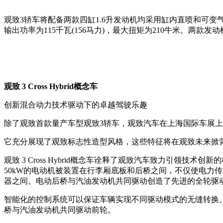
观致3轿车将配备两款四缸1.6升发动机均采用缸内直喷和可变气
输出功率为115千瓦(156马力)，最大扭矩为210牛米。两
观致 3 Cross Hybrid概念车
创新混合动力技术驱动下的卓越驾驶乐趣
除了观致首款量产车型观致3轿车，观致汽车在上海国际车展上还将
它充分展现了观致标志性造型风格，这些特征将在观致未来掀
观致 3 Cross Hybrid概念车诠释了观致汽车致力引领
50kW的电动机被装置在行李厢底板和后桥之间，不仅使电力
器之间。电动后桥与汽油发动机共同驱动创造了先进的全轮驱
智能化的控制系统可以保证车辆实现不同驱动模式的无缝转换。根据
桥与汽油发动机共同驱动前轮。