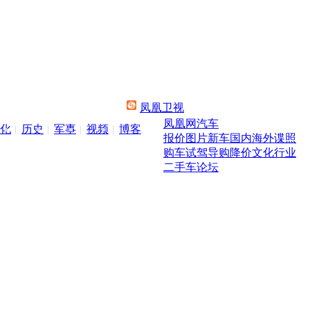
凤凰卫视
凤凰网汽车
化
历史
军事
视频
博客
报价
图片
新车
国内
海外
谍照
购车
试驾
导购
降价
文化
行业
二手车
论坛