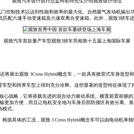
观致汽车设计执行总监何歌特先生介绍观致设计理念
门控制技术以达到性能和效率的最大化。自然吸气发动机输出功率为
款发动机匹配六速手动变速箱及六速双离合变速箱。此外，观致3轿
观致汽车首款量产车型观致3轿车亮相第十五届上海国际车展
展出观致 3Cross Hybrid概念车，一款具有掀背式车身造
背车型和跨界车型上得到充分诠释。这些显著的造型特征体现了
技术创新的核心战略，它将搭载先进的混合动力驱动系统。横置前置前驱
传输更加方便，而且让电机安全地与车身后部防撞区有效分离。第二
动模式。
具体的工况，观致 3 Cross Hybrid概念车可以由电动