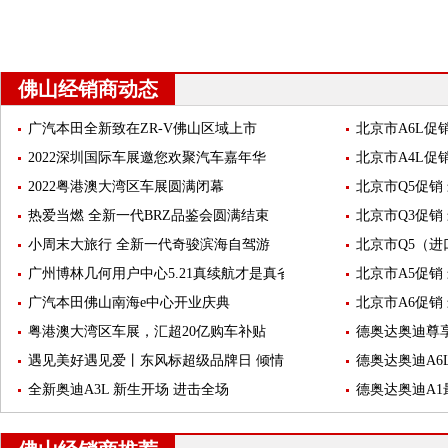
佛山经销商动态
广汽本田全新致在ZR-V佛山区域上市
北京市A6L促销
2022深圳国际车展邀您欢聚汽车嘉年华
北京市A4L促销
2022粤港澳大湾区车展圆满闭幕
北京市Q5促销 
热爱当燃 全新一代BRZ品鉴会圆满结束
北京市Q3促销 
小周末大旅行 全新一代奇骏滨海自驾游
北京市Q5（进口
广州博林几何用户中心5.21真续航才是真省钱
北京市A5促销 
广汽本田佛山南海e中心开业庆典
北京市A6促销 
粤港澳大湾区车展，汇超20亿购车补贴
德奥达奥迪尊
遇见美好遇见爱丨东风标超级品牌日 倾情奉献
德奥达奥迪A6
全新奥迪A3L 新生开场 进击全场
德奥达奥迪A1