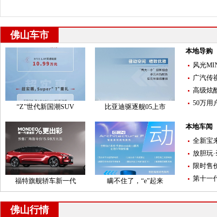
佛山车市
本地导购
风光MI
广汽传祺
高级炫酷
50万用
“Z”世代新国潮SUV
比亚迪驱逐舰05上市
本地车闻
全新宝
放胆玩·
限时售价
第十一代
福特旗舰轿车新一代
瞒不住了，“e”起来
佛山行情