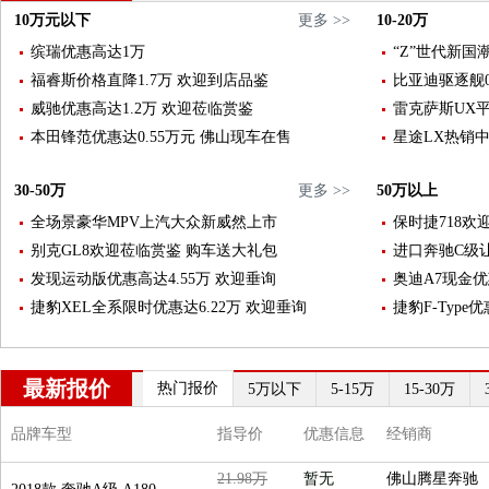
10万元以下
更多 >>
10-20万
缤瑞优惠高达1万
“Z”世代新国
福睿斯价格直降1.7万 欢迎到店品鉴
比亚迪驱逐舰0
威驰优惠高达1.2万 欢迎莅临赏鉴
雷克萨斯UX平
本田锋范优惠达0.55万元 佛山现车在售
星途LX热销中
30-50万
更多 >>
50万以上
全场景豪华MPV上汽大众新威然上市
保时捷718欢
别克GL8欢迎莅临赏鉴 购车送大礼包
进口奔驰C级让
发现运动版优惠高达4.55万 欢迎垂询
奥迪A7现金优
捷豹XEL全系限时优惠达6.22万 欢迎垂询
捷豹F-Type
最新报价
热门报价
5万以下
5-15万
15-30万
品牌车型
指导价
优惠信息
经销商
21.98万
暂无
佛山腾星奔驰