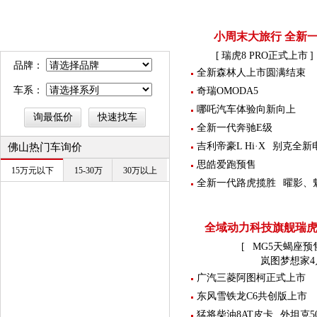
小周末大旅行 全新
[
瑞虎8 PRO正式上市
] 
品牌：
全新森林人上市圆满结束
车系：
奇瑞OMODA5
哪吒汽车体验向新向上
全新一代奔驰E级
i询价
帮你询找本地最低价
吉利帝豪L Hi·X
别克全新
佛山热门车询价
思皓爱跑预售
15万元以下
15-30万
30万以上
全新一代路虎揽胜
曜影、
全域动力科技旗舰瑞虎8
[
MG5天蝎座预售
岚图梦想家4
广汽三菱阿图柯正式上市
东风雪铁龙C6共创版上市
猛将柴油8AT皮卡
外坦克50