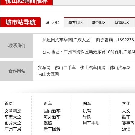
佛山经销商推荐
城市站导航
华北地区
华东地区
华中地区
华南地区
凤凰网汽车华南|广东大区
商务咨询：189227
联系我们
公司地址：广州市海珠区新港东路10号保利广场6
实车网
佛山二手车
佛山汽车团购
佛山汽车网
合作网站
佛山大豆网
首页
新车
购车
文化
文章精选
国内新车
试驾
人文
车型大全
海外新车
导购
酷车
图片大全
谍照
用车手册
赛事驾
广州车展
新车图解
游记