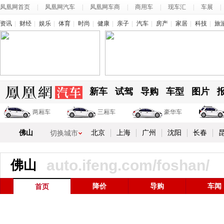
凤凰网首页
|
凤凰网汽车
|
凤凰网车商
|
商用车
|
现车汇
|
车展
|
资讯
财经
娱乐
体育
时尚
健康
亲子
汽车
房产
家居
科技
旅
新车
试驾
导购
车型
图片
两厢车
三厢车
豪华车
敞篷车
佛山
北京
上海
广州
沈阳
长春
切换城市
auto.ifeng.com/foshan/
佛山
降价
导购
车闻
首页