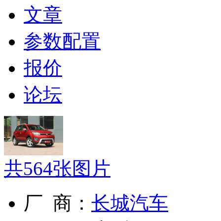
文章
参数配置
报价
论坛
共
564
张图片
厂 商：
长城汽车