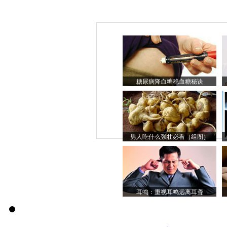
糖尿病降血糖稳血糖秘诀
男人吃什么强壮必看（组图）
耳鸣：重视耳鸣远离耳聋