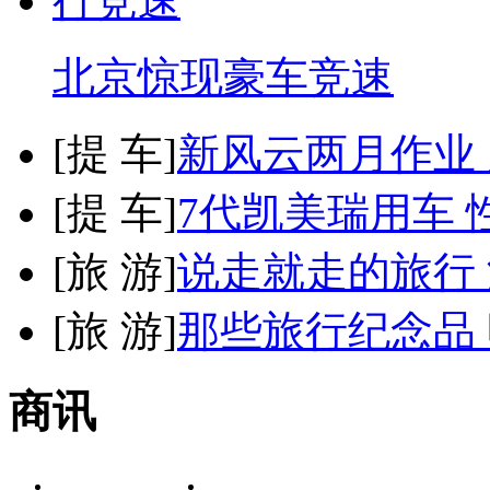
北京惊现豪车竞速
[
提 车
]
新风云两月作业
[
提 车
]
7代凯美瑞用车 
[
旅 游
]
说走就走的旅行
[
旅 游
]
那些旅行纪念品 
商讯