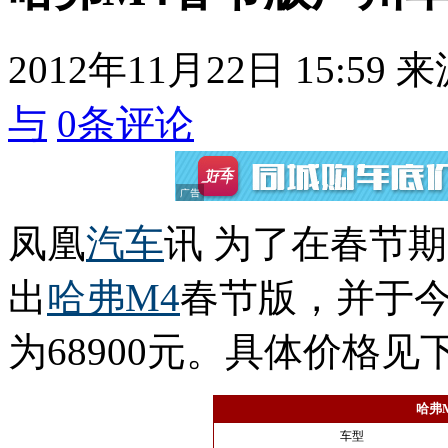
2012年11月22日 15:59
来
与
0
条评论
凤凰
汽车
讯 为了在春节
出
哈弗M4
春节版，并于
为68900元。具体价格见
哈弗
车型