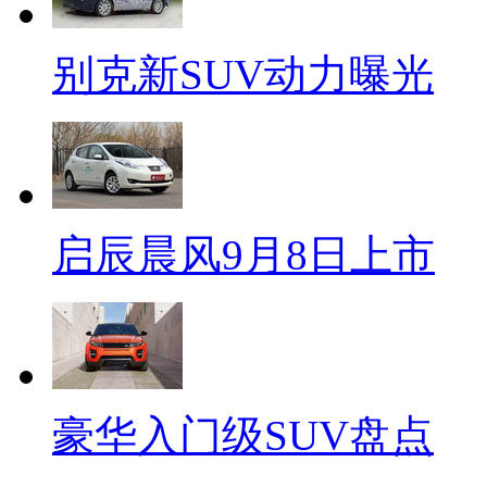
别克新SUV动力曝光
启辰晨风9月8日上市
豪华入门级SUV盘点