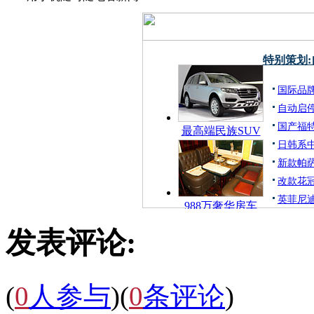
特别策划
国际品
自动启
国产福特
最高端民族SUV
日韩系中
新款帕萨
改款花冠
英菲尼迪
988万奢华房车
发表评论:
(
0
人参与
)
(
0
条评论
)