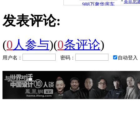
英菲尼迪
988万奢华房车
发表评论:
(
0
人参与
)
(
0
条评论
)
用户名：
密码：
自动登入