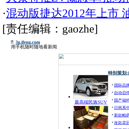
·
混动版捷达2012年上市
[责任编辑：gaozhe]
3g.ifeng.com
用手机随时随地看新闻
特别策划
国际品
自动启
国产福特
最高端民族SUV
日韩系中
新款帕萨
改款花冠