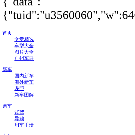
{"data":
{"tuid":"u3560060","w":640
首页
文章精选
车型大全
图片大全
广州车展
新车
国内新车
海外新车
谍照
新车图解
购车
试驾
导购
用车手册