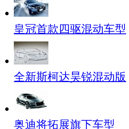
皇冠首款四驱混动车型
全新斯柯达昊锐混动版
奥迪将拓展旗下车型