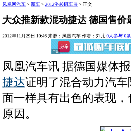
凤凰网汽车
>
新车
>
2012洛杉矶车展
> 正文
大众推新款混动捷达 德国售价最
2012年11月29日 10:46
来源：凤凰汽车 作者：
刘芃
0
人参与
0
条
凤凰汽车讯 据德国媒体
捷达
证明了混合动力汽车
面一样具有出色的表现，
原因。