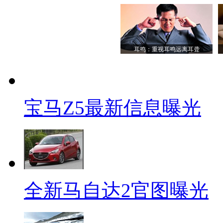
耳鸣：重视耳鸣远离耳聋
宝马Z5最新信息曝光
全新马自达2官图曝光