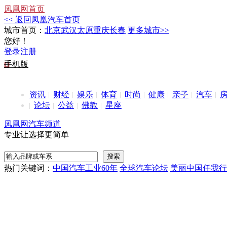
凤凰网首页
<< 返回凤凰汽车首页
城市首页：
北京
武汉
太原
重庆
长春
更多城市>>
您好！
登录
注册
手机版
资讯
财经
娱乐
体育
时尚
健康
亲子
汽车
论坛
公益
佛教
星座
凤凰网汽车频道
专业让选择更简单
热门关键词：
中国汽车工业60年
全球汽车论坛
美丽中国任我行