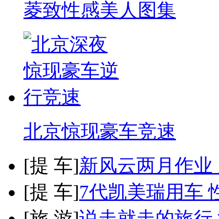
菱致性感美人图集
北京惊现豪车竞速
[
提 车
]
新风云两月作业
[
提 车
]
7代凯美瑞用车 
[
旅 游
]
说走就走的旅行