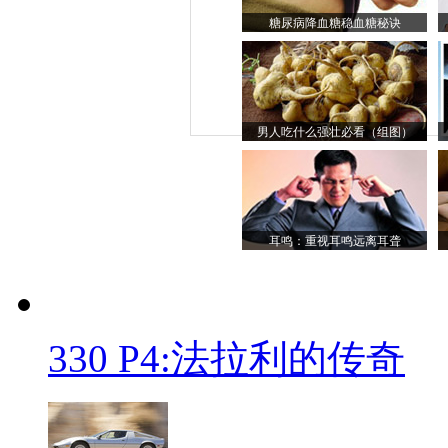
糖尿病降血糖稳血糖秘诀
男人吃什么强壮必看（组图）
耳鸣：重视耳鸣远离耳聋
330 P4:法拉利的传奇