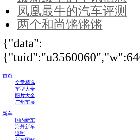
凤凰最牛的汽车评测
两个和尚锵锵锵
{"data":
{"tuid":"u3560060","w":640
首页
文章精选
车型大全
图片大全
广州车展
新车
国内新车
海外新车
谍照
新车图解