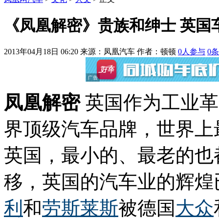
《凤凰解密》贵族和绅士 英国
2013年04月18日 06:20
来源：凤凰汽车 作者：
顿顿
0
人参与
0
条
凤凰解密
英国作为工业革
界顶级汽车品牌，世界上
英国，最小的、最老的也
移，英国的汽车业的辉煌
利
和
劳斯莱斯
被德国
大众