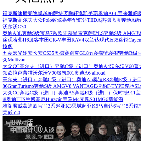
福克斯
速腾
朗逸
凯越
帕萨特
迈腾
轩逸
凯美瑞
奥迪A6L
宝来
雅阁
福克斯
高尔夫
大众Polo
致炫
嘉年华
骐达TIIDA
杰德
飞度
奔驰A级
沃尔沃C30
奥迪A8L
奔驰S级
宝马7系
欧陆
慕尚
雷克萨斯LS
奔驰S级 AMG
飞
途观
哈弗H6
逍客
本田CR-V
丰田RAV4
汉兰达
现代ix35
途锐
Cayen
拉多
五菱宏光
途安
长安CS35
奥德赛
别克GL8
五菱荣光
菱智
奔驰R级
众Multivan
大众CC
高尔夫（进口）
奔驰C级（进口）
奥迪A4
沃尔沃V60
普
领
欧拉芭蕾猫
沃尔沃V90
极氪001
奥迪A6 allroad
高尔夫（进口）
奔驰C级（进口）
奥迪A5
奥迪R8
奔驰E级（进
86
GranTurismo
奔驰S级 AMG
V8 VANTAGE
捷豹F-TYPE
奔驰S
大众CC
奔驰C级（进口）
奥迪A5
奔驰E级（进口）
保时捷911
宝
i8
奥迪TTS
兰博基尼Huracán
宝马M4
零跑S01
MG6新能源
雅阁
君威
蒙迪欧
宝马3系
起亚K3
思域
起亚K5
马自达6
宝马5系
锐
荣威550