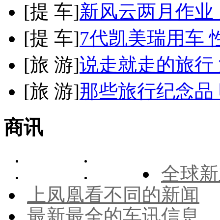
[
提 车
]
新风云两月作业
[
提 车
]
7代凯美瑞用车 
[
旅 游
]
说走就走的旅行
[
旅 游
]
那些旅行纪念品 
商讯
全球新
上凤凰看不同的新闻
最新最全的车讯信息