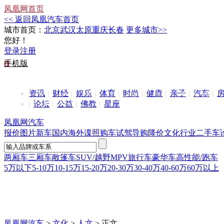
凤凰网首页
<< 返回凤凰汽车首页
城市首页：
北京
武汉
太原
重庆
长春
更多城市>>
您好！
登录
注册
手机版
资讯
财经
娱乐
体育
时尚
健康
亲子
汽车
论坛
公益
佛教
星座
凤凰网汽车
报价
图片
新车
国内
海外
谍照
购车
试驾
导购
降价
文化
行业
二手车
两厢车
三厢车
敞篷车
SUV/越野
MPV
旅行车
豪华车
高性能/跑车
5万以下
5-10万
10-15万
15-20万
20-30万
30-40万
40-60万
60万以上
凤凰网汽车
>
文化
>
人文
> 正文