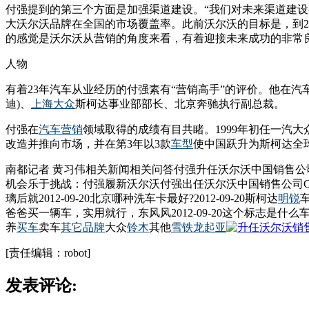
付强提到的第三个方面是加强渠道建设。“我们对未来渠道建
大沃尔沃品牌在全国的市场覆盖率。此前沃尔沃的目标是，到20
的感觉是沃尔沃从营销的角度来看，有着迎接未来成功的非常
人物
有着23年汽车从业经历的付强素有“营销高手”的评价。他在汽
迪)、
上海大众
斯柯达事业部部长、北京奔驰执行副总裁。
付强在
汽车营销
领域取得的成绩有目共睹。1999年初任一汽大
改造并推向市场，并在第3年以3款
车型
使中国跃升为斯柯达全球
南都记者 黄习伟相关新闻相关问答付强升任沃尔沃中国销售公
机会乐于挑战：付强履新沃尔沃付强出任沃尔沃中国销售公司
璃后就2012-09-20北京哪种洗车卡最好?2012-09-20斯柯达
明锐
车
爸爸买一辆车，实用就行，东风风2012-09-20这个标志是什么车啊？
养
买车
卖车
其它品牌
大众
铃木
其他
雪铁龙
起亚
[责任编辑：robot]
发表评论: