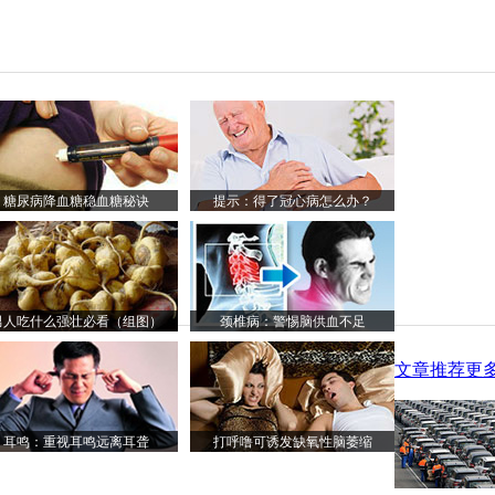
糖尿病降血糖稳血糖秘诀
提示：得了冠心病怎么办？
男人吃什么强壮必看（组图）
颈椎病：警惕脑供血不足
文章推荐
更多
耳鸣：重视耳鸣远离耳聋
打呼噜可诱发缺氧性脑萎缩