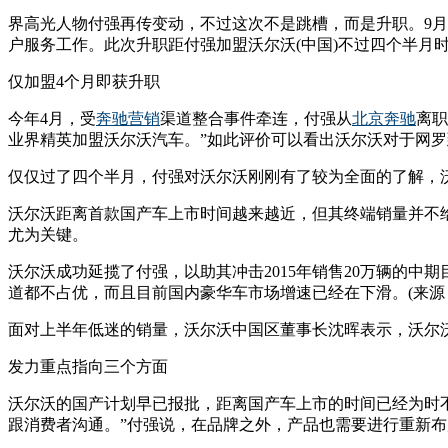
界高光人物付强再传变动，不过这次不是跳槽，而是升职。9月
户服务工作。此次升职距付强加盟沃尔沃(中国)不过四个半月
仅加盟4个月即获升职
今年4月，受
奔驰
营销
渠道整合事件牵连，付强从
北京奔驰
离职
业界精英加盟沃尔沃汽车。”如此评价可以看出沃尔沃对于网罗
仅仅过了四个半月，付强对沃尔沃刚刚有了较为全面的了解，沃
沃尔沃距离首款国产车上市时间越来越近，但其终端销量并不给
尤为关键。
沃尔沃成功延揽了付强，以助其冲击2015年销售20万辆的
道都不占优，而且目前国内豪华车市场增速已经在下滑。(来源
面对上半年低迷的销量，沃尔沃中国区董事长沈晖表示，沃尔
发力重点指向三个方面
沃尔沃的国产计划早已报批，距离国产车上市的时间已经为时
跟消费者沟通。”付强说，在品牌之外，产品也需要进行重新布