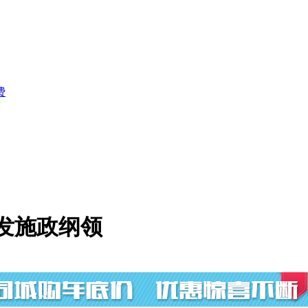
费
强发施政纲领