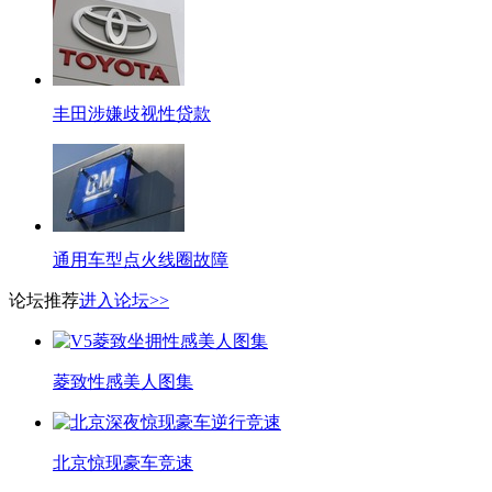
丰田涉嫌歧视性贷款
通用车型点火线圈故障
论坛推荐
进入论坛>>
菱致性感美人图集
北京惊现豪车竞速