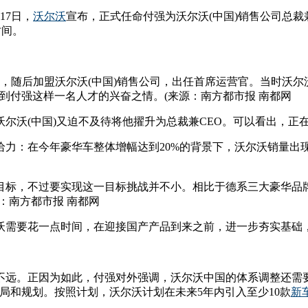
17日，
沃尔沃
宣布，正式任命付强为沃尔沃(中国)销售公司总裁
时间。
，随后加盟沃尔沃(中国)销售公司，出任首席运营官。当时沃尔
到付强这样一名人才的兴奋之情。(来源：南方都市报 南都网
尔沃(中国)又迫不及待将他擢升为总裁兼CEO。可以看出，正
力：在今年豪华车整体增幅达到20%的背景下，沃尔沃销量出现了
中期目标，不过要实现这一目标挑战并不小。相比于德系三大豪华
：南方都市报 南都网
沃需要花一点时间，在迎接国产产品到来之前，进一步夯实基础
不远。正因为如此，付强对外强调，沃尔沃中国的体系调整还需
局和规划。按照计划，沃尔沃计划在未来5年内引入至少10款
新