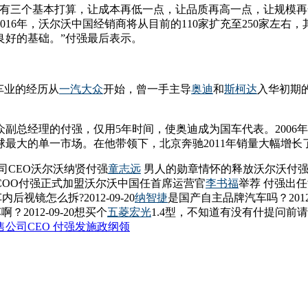
设有三个基本打算，让成本再低一点，让品质再高一点，让规模再
16年，沃尔沃中国经销商将从目前的110家扩充至250家左右
良好的基础。”付强最后表示。
车业的经历从
一汽
大众
开始，曾一手主导
奥迪
和
斯柯达
入华初期
众副总经理的付强，仅用5年时间，使奥迪成为国车代表。2006
最大的单一市场。在他带领下，北京奔驰2011年销量大幅增长
司CEO沃尔沃纳贤付强
童志远
男人的勋章情怀的释放沃尔沃付强
COO付强正式加盟沃尔沃中国任首席运营官
李书福
举荐 付强出任
内后视镜怎么拆?2012-09-20
纳智捷
是国产自主品牌汽车吗？2012-0
2012-09-20想买个
五菱宏光
1.4型，不知道有没有什提问