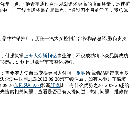
合理一点。”他希望通过合理规划追求更高的店面质量，迅速扩
，其中二、三线市场将是布局重点。“通过四个月的学习，我总体
的品牌营销推广，历任一汽大众控制部部长和副总经理(负责奥
年，付强执掌
上海大众斯柯达
事业部，不仅成功将小众品牌成功
了86%，远远超过豪华车市整体增幅。
：需要努力使自己变得更强大付强：
限购
给高端品牌带来更多
沃尔沃中国副总裁2012-09-20汽车锁住后，如有人砸开车窗玻
9-20
东风
风神A60
和新
轩逸
比，有什么优势之2012-09-20想给
前请先搜索相关问题，查看是否已有人提问过。热门问题：维修保