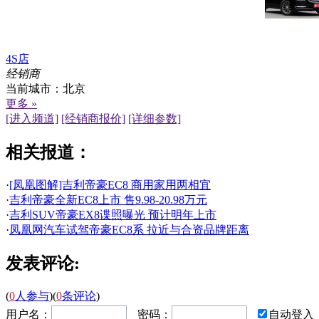
4S店
经销商
当前城市：
北京
更多 »
[进入频道]
[经销商报价]
[详细参数]
相关报道：
·
[凤凰图解]吉利帝豪EC8 商用家用两相宜
·
吉利帝豪全新EC8上市 售9.98-20.98万元
·
吉利SUV帝豪EX8谍照曝光 预计明年上市
·
凤凰网汽车试驾帝豪EC8系 拉近与合资品牌距离
发表评论:
(
0
人参与
)
(
0
条评论
)
用户名：
密码：
自动登入