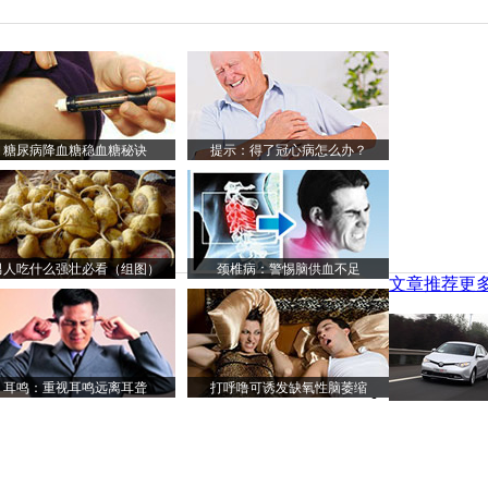
糖尿病降血糖稳血糖秘诀
提示：得了冠心病怎么办？
男人吃什么强壮必看（组图）
颈椎病：警惕脑供血不足
文章推荐
更多
耳鸣：重视耳鸣远离耳聋
打呼噜可诱发缺氧性脑萎缩