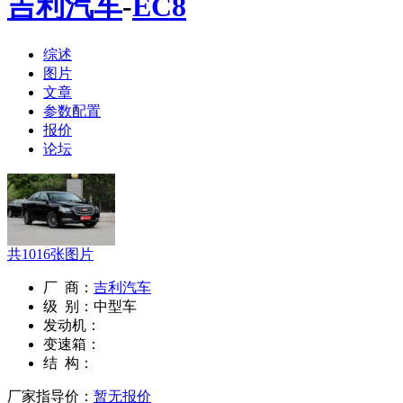
吉利汽车
-
EC8
综述
图片
文章
参数配置
报价
论坛
共
1016
张图片
厂 商：
吉利汽车
级 别：
中型车
发动机：
变速箱：
结 构：
厂家指导价：
暂无报价