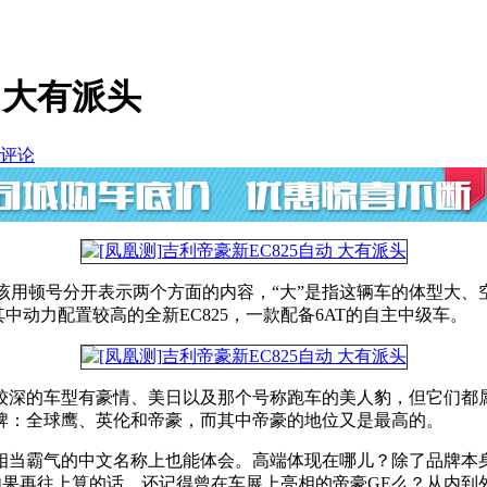
动 大有派头
评论
该用顿号分开表示两个方面的内容，“大”是指这辆车的体型大、
其中动力配置较高的全新EC825，一款配备6AT的自主中级车。
较深的车型有豪情、美日以及那个号称跑车的美人豹，但它们都
牌：全球鹰、英伦和帝豪，而其中帝豪的地位又是最高的。
相当霸气的中文名称上也能体会。高端体现在哪儿？除了品牌本
。如果再往上算的话，还记得曾在车展上亮相的帝豪GE么？从内到