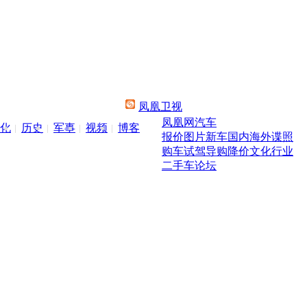
凤凰卫视
凤凰网汽车
化
历史
军事
视频
博客
报价
图片
新车
国内
海外
谍照
购车
试驾
导购
降价
文化
行业
二手车
论坛