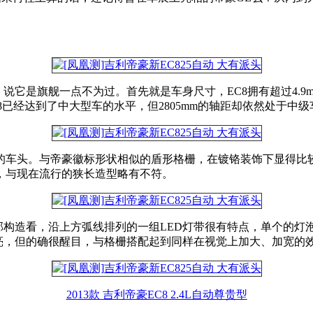
说它是旗舰一点不为过。首先就是车身尺寸，EC8拥有超过4.9m
8已经达到了中大型车的水平，但2805mm的轴距却依然处于中
的车头。与帝豪徽标形状相似的盾形格栅，在镀铬装饰下显得比
，与现在流行的狭长造型略有不符。
部构造看，沿上方弧线排列的一组LED灯带很有特点，单个的灯
亮，但的确很醒目，与格栅搭配起到同样在视觉上加大、加宽的
2013款 吉利帝豪EC8 2.4L自动尊贵型