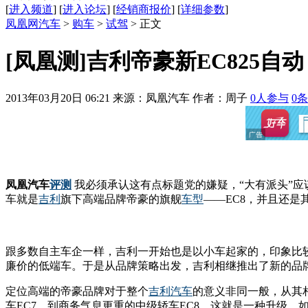
[
进入频道
] [
进入论坛
] [
经销商报价
] [
详细参数
]
凤凰网汽车
>
购车
>
试驾
> 正文
[凤凰测]吉利帝豪新EC825自
2013年03月20日 06:21
来源：凤凰汽车 作者：
周子
0
人参与
0
条
凤凰汽车
评测
我必须承认这有点标题党的嫌疑，“大有派头”应
车就是
吉利
旗下高端品牌帝豪的旗舰
车型
——EC8，并且还是
跟多数自主车企一样，吉利一开始也是以小车起家的，印象比
廉价的低端车。于是从品牌策略出发，吉利相继推出了新的品
定位高端的帝豪品牌对于整个
吉利汽车
的意义非同一般，从其
车EC7，到商务气息更重的中级轿车EC8，这就是一种升级