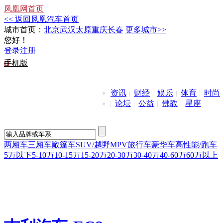
凤凰网首页
<< 返回凤凰汽车首页
城市首页：
北京
武汉
太原
重庆
长春
更多城市>>
您好！
登录
注册
手机版
资讯
财经
娱乐
体育
时尚
论坛
公益
佛教
星座
两厢车
三厢车
敞篷车
SUV/越野
MPV
旅行车
豪华车
高性能/跑车
5万以下
5-10万
10-15万
15-20万
20-30万
30-40万
40-60万
60万以上