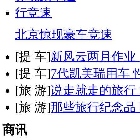
北京惊现豪车竞速
[
提 车
]
新风云两月作业
[
提 车
]
7代凯美瑞用车 
[
旅 游
]
说走就走的旅行
[
旅 游
]
那些旅行纪念品 
商讯