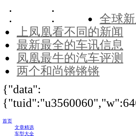
全球新
上凤凰看不同的新闻
最新最全的车讯信息
凤凰最牛的汽车评测
两个和尚锵锵锵
{"data":
{"tuid":"u3560060","w":640
首页
文章精选
车型大全