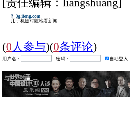
[责任编辑：liangshuang]
3g.ifeng.com
用手机随时随地看新闻
(
0
人参与
)
(
0
条评论
)
用户名：
密码：
自动登入