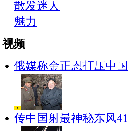
视频
俄媒称金正恩打压中国
传中国射最神秘东风41