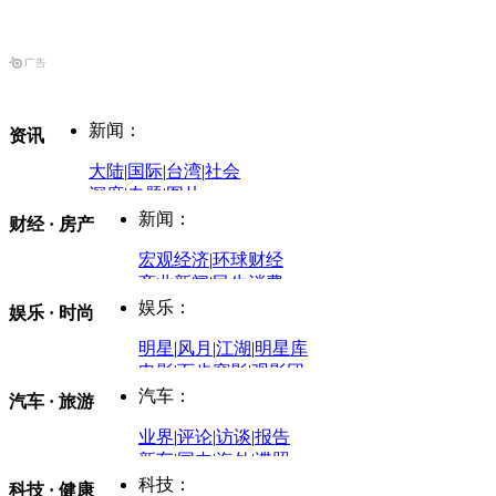
新闻：
资讯
大陆
|
国际
|
台湾
|
社会
深度
|
专题
|
图片
中国政要资料库
新闻：
财经 · 房产
评论：
宏观经济
|
环球财经
商业新闻
|
民生消费
时事开讲
娱乐：
娱乐 · 时尚
评论：
军事：
明星
|
风月
|
江湖
|
明星库
商业评论
|
宏观分析
电影
|
百步穿影
|
观影团
防务观察
|
防务写真
金融观察
|
财知道
星座
|
塔罗
|
演出
汽车：
汽车 · 旅游
中国军情
|
环球军情
外媒视角
凤凰网·非常道
|
星光邦
业界
|
评论
|
访谈
|
报告
体育：
股票：
时尚：
新车
|
国内
|
海外
|
谍照
购车
|
导购
|
试驾
|
图解
科技：
NBA
|
CBA
|
大局观
科技 · 健康
炒股大赛
|
图解资金流向