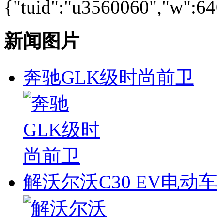
{"tuid":"u3560060","w":640
新闻图片
奔驰GLK级时尚前卫
解沃尔沃C30 EV电动