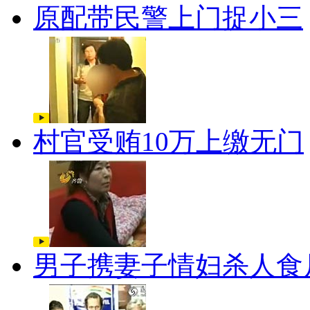
原配带民警上门捉小三
村官受贿10万上缴无门
男子携妻子情妇杀人食