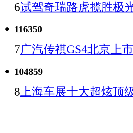
6
试驾奇瑞路虎揽胜极光
116350
7
广汽传祺GS4北京上市 
104859
8
上海车展十大超炫顶级