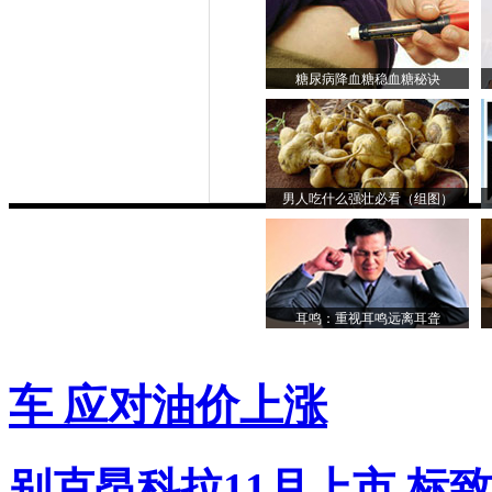
糖尿病降血糖稳血糖秘诀
男人吃什么强壮必看（组图）
耳鸣：重视耳鸣远离耳聋
车 应对油价上涨
别克昂科拉11月上市
标致