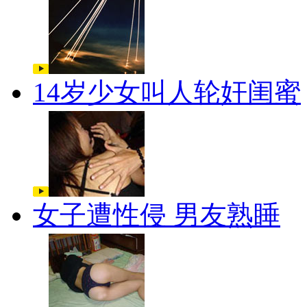
14岁少女叫人轮奸闺蜜
女子遭性侵 男友熟睡