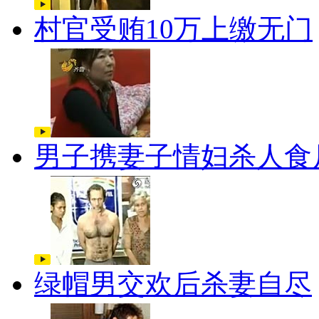
村官受贿10万上缴无门
男子携妻子情妇杀人食
绿帽男交欢后杀妻自尽