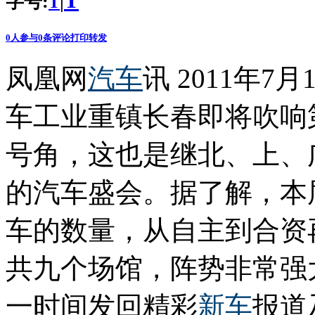
T
字号:
|
T
0
人参与
0
条评论
打印
转发
凤凰网
汽车
讯 2011年
车工业重镇长春即将吹响
号角，这也是继北、上、
的汽车盛会。据了解，本
车的数量，从自主到合资
共九个场馆，阵势非常强
一时间发回精彩
新车
报道