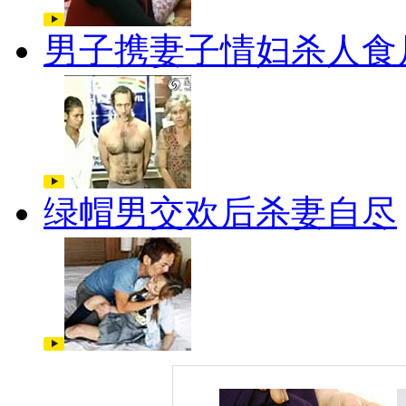
男子携妻子情妇杀人食
绿帽男交欢后杀妻自尽