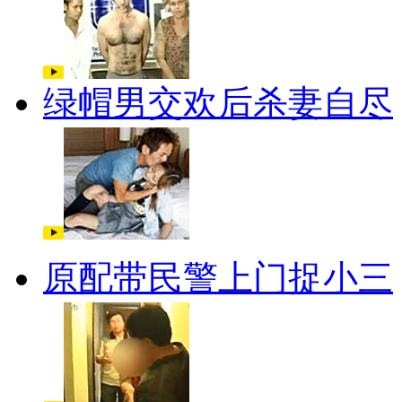
绿帽男交欢后杀妻自尽
原配带民警上门捉小三