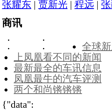
张耀东
|
贾新光
|
程远
|
张
商讯
全球新
上凤凰看不同的新闻
最新最全的车讯信息
凤凰最牛的汽车评测
两个和尚锵锵锵
{"data":