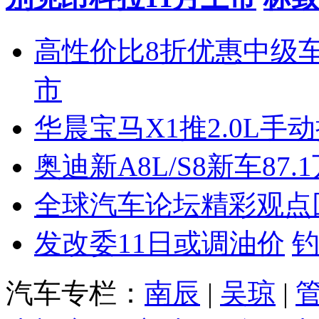
高性价比8折优惠中级
市
华晨宝马X1推2.0L手
奥迪新A8L/S8新车87.
全球汽车论坛精彩观点
发改委11日或调油价
汽车专栏：
南辰
|
吴琼
|