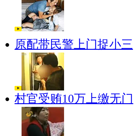
原配带民警上门捉小三
村官受贿10万上缴无门