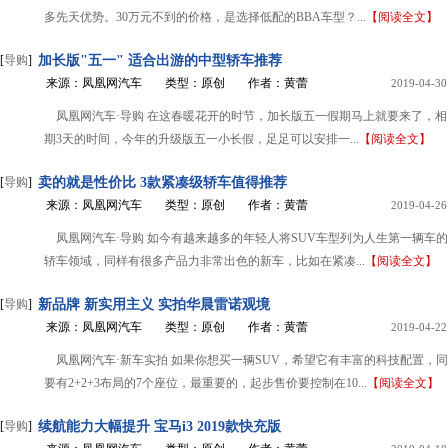
多先天优势。30万元不到的价格，是选择低配的BBA车型？...
【阅读全文】
[
导购
]
加长版"五一" 适合出游的中型轿车推荐
来源：凤凰网汽车
类型：原创
作者：黄蕾
2019-04-30
凤凰网汽车·导购 在这春暖花开的时节，加长版五一假期马上就要来了，
期3天的时间，今年的升级版五一小长假，足足可以安排一...
【阅读全文】
[
导购
]
卖的就是性价比 3款紧凑级轿车值得推荐
来源：凤凰网汽车
类型：原创
作者：黄蕾
2019-04-26
凤凰网汽车·导购 如今有越来越多的年轻人将SUV车型列为人生第一辆车
轿车领域，同样有很多产品力非常出色的新车，比如在紧凑...
【阅读全文】
[
导购
]
新品牌 新实用主义 实拍华晨雷诺观境
来源：凤凰网汽车
类型：原创
作者：黄蕾
2019-04-22
凤凰网汽车·新车实拍 如果你想买一辆SUV，希望它有丰富的科技配置，
要有2+2+3布局的7个座位，最重要的，起步售价要控制在10...
【阅读全文】
[
导购
]
续航能力大幅提升 宝马i3 2019款快充版