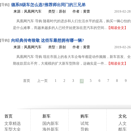
[
导购
]
德系B级车怎么选?推荐师出同门的三兄弟
来源：凤凰网汽车
类型：原创
作者：黄蕾
2019-02-28
凤凰网汽车·导购 随着时代的进步和人们生活水平的提高，购买一辆心怡
是什么难事，而越来越多的人已经开始更加在意汽车的空间...
【阅读全文】
[
导购
]
向经典传奇致敬 这些车最想拥有哪一辆?
来源：凤凰网汽车
类型：原创
作者：黄蕾
2019-02-26
凤凰网汽车·导购 现在市面上的各大车企每年都是动作频频，新车首发、
期改款层出不穷，大规模的扩大新车型阵容，这确实是一件...
【阅读全文】
首页
上一页
1
2
3
4
5
6
7
8
9
首页
新车
购车
文化
文章精选
国内新车
试驾
人文
车型大全
海外新车
导购
酷车