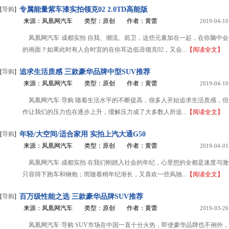
[
导购
]
专属能量紫车漆实拍领克02 2.0TD高能版
来源：凤凰网汽车
类型：原创
作者：黄蕾
2019-04-10
凤凰网汽车·成都实拍 自我、潮流、前卫，这些元素加在一起，在你脑中
的画面？如果此时有人合时宜的在你耳边低语领克02，又会...
【阅读全文】
[
导购
]
追求生活质感 三款豪华品牌中型SUV推荐
来源：凤凰网汽车
类型：原创
作者：黄蕾
2019-04-10
凤凰网汽车·导购 随着生活水平的不断提高，很多人开始追求生活质感，
作让我们的压力也在逐步上升，缓解压力成了大多数人所追...
【阅读全文】
[
导购
]
年轻/大空间/适合家用 实拍上汽大通G50
来源：凤凰网汽车
类型：原创
作者：黄蕾
2019-04-01
凤凰网汽车·成都实拍 在我们刚踏入社会的年纪，心里想的全都是速度与
只容得下跑车和钢炮；而随着稍年纪渐长，又喜欢一些风驰...
【阅读全文】
[
导购
]
百万级性能之选 三款豪华品牌SUV推荐
来源：凤凰网汽车
类型：原创
作者：黄蕾
2019-03-26
凤凰网汽车·导购 SUV市场在中国一直十分火热，即使豪华品牌也不例外，