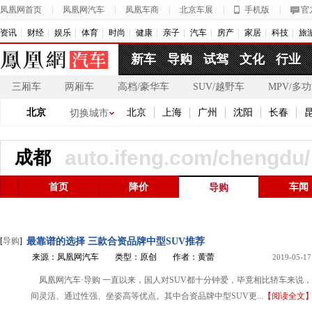
凤凰网首页
|
凤凰网汽车
|
凤凰车商
|
北京车展
|
手机版
|
官
资讯
财经
娱乐
体育
时尚
健康
亲子
汽车
房产
家居
科技
旅
新车
导购
试驾
文化
行业
三厢车
两厢车
高档/豪华车
SUV/越野车
MPV/多
北京
北京
上海
广州
沈阳
长春
切换城市
auto.ifeng.com/chengdu/
成都
首页
降价
车闻
导购
[
导购
]
最靠谱的选择 三款合资品牌中型SUV推荐
来源：凤凰网汽车
类型：原创
作者：黄蕾
2019-05-17
凤凰网汽车·导购 一直以来，国人对SUV都十分钟爱，毕竟相比轿车来说，
间灵活、通过性强、坐姿高等优点。其中合资品牌中型SUV更...
【阅读全文