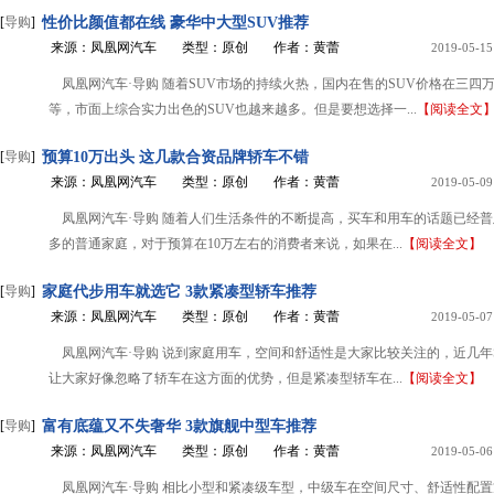
[
导购
]
性价比颜值都在线 豪华中大型SUV推荐
来源：凤凰网汽车
类型：原创
作者：黄蕾
2019-05-15
凤凰网汽车·导购 随着SUV市场的持续火热，国内在售的SUV价格在三四
等，市面上综合实力出色的SUV也越来越多。但是要想选择一...
【阅读全文
[
导购
]
预算10万出头 这几款合资品牌轿车不错
来源：凤凰网汽车
类型：原创
作者：黄蕾
2019-05-09
凤凰网汽车·导购 随着人们生活条件的不断提高，买车和用车的话题已经
多的普通家庭，对于预算在10万左右的消费者来说，如果在...
【阅读全文】
[
导购
]
家庭代步用车就选它 3款紧凑型轿车推荐
来源：凤凰网汽车
类型：原创
作者：黄蕾
2019-05-07
凤凰网汽车·导购 说到家庭用车，空间和舒适性是大家比较关注的，近几年
让大家好像忽略了轿车在这方面的优势，但是紧凑型轿车在...
【阅读全文】
[
导购
]
富有底蕴又不失奢华 3款旗舰中型车推荐
来源：凤凰网汽车
类型：原创
作者：黄蕾
2019-05-06
凤凰网汽车·导购 相比小型和紧凑级车型，中级车在空间尺寸、舒适性配