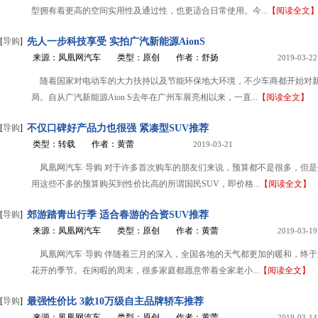
型拥有着更高的空间实用性及通过性，也更适合日常使用。今...
【阅读全文
[
导购
]
先人一步科技享受 实拍广汽新能源AionS
来源：凤凰网汽车
类型：原创
作者：舒扬
2019-03-22
随着国家对电动车的大力扶持以及节能环保地大环境，不少车商都开始对
局。自从广汽新能源Aion S去年在广州车展亮相以来，一直...
【阅读全文】
[
导购
]
不仅口碑好产品力也很强 紧凑型SUV推荐
类型：转载
作者：黄蕾
2019-03-21
凤凰网汽车·导购 对于许多首次购车的朋友们来说，预算都不是很多，但
用这些不多的预算购买到性价比高的所谓国民SUV，即价格...
【阅读全文】
[
导购
]
郊游踏青出行季 适合春游的合资SUV推荐
来源：凤凰网汽车
类型：原创
作者：黄蕾
2019-03-19
凤凰网汽车·导购 伴随着三月的深入，全国各地的天气都更加的暖和，终
花开的季节。在闲暇的周末，很多家庭都愿意带着全家老小...
【阅读全文】
[
导购
]
最强性价比 3款10万级自主品牌轿车推荐
来源：凤凰网汽车
类型：原创
作者：黄蕾
2019-03-14