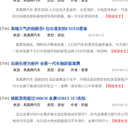
来源：凤凰网汽车
类型：原创
作者：黄蕾
2019-04-18
凤凰网汽车·新车实拍 人们总说天是蓝的，水是清的，大地是绿色的，可
的活动都在影响着地球母亲的面貌，她一天天的变得苍老、...
【阅读全文】
[
导购
]
高端大气的他能否C位出道实拍EXEED星途
来源：凤凰网汽车
类型：原创
2019-04-15
随着智能化、网联化不断地发展，人们对汽车的需求也越来越高。今天我
一款奇瑞旗下主打中高端市场的新晋品牌-EXEED星途。特别鸣...
【阅读全文
[
导购
]
自诞生便为标杆 全新一代长轴距版速腾
来源：凤凰网汽车
类型：原创
作者：黄蕾
2019-04-12
凤凰网汽车·成都实拍 说起速腾这个名字，不能说是妇孺皆知也算是家喻
汽大众旗下最成功的车型之一，速腾一直在国人心中有着很...
【阅读全文】
[
导购
]
续航里程超过500KM 金康SERES SF5实拍
来源：凤凰网汽车
类型：原创
作者：舒扬
2019-04-11
近日金康SERES在重庆推出首款新电动车型SF5，作为金康赛力斯汽车公
电动汽车品牌，在日趋火热的新能源汽车市场中，金康SERES S...
【阅读全文