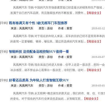
凤凰网汽车·导购 中国的汽车市场毋庸置疑已经是最大的销售和生产领域
发属于自己的汽车品牌。而且随着技术的不断发展，消费年...
【阅读全文】
[
导购
]
既有格调又有个性 3款无框车门车型推荐
来源：凤凰网汽车
类型：原创
作者：黄蕾
2019-03-12
凤凰网汽车·导购 对于现在的年轻人来说，买车的目的已经不是简简单单
的座驾一定要够酷、够帅，够拉风，通过所选择的汽车来彰...
【阅读全文】
[
导购
]
智能科技 这些配备远程控制SUV值得一看
来源：凤凰网汽车
类型：原创
作者：黄蕾
2019-03-07
凤凰网汽车·导购 现在虽说已经进入初春，但早上还是一股凉意，想到一
冰凉感受，就不禁会从心底窜出一股凉意，冷到打颤。这时...
【阅读全文】
[
导购
]
好看还品质高 为年轻人打造智能互联SUV
来源：凤凰网汽车
类型：原创
作者：黄蕾
2019-03-05
凤凰网汽车·导购 从互联网+概念诞生的那天起，我们的衣、食、住、行发
的变化。对于现在的汽车行业来说也是如此，从智能互联...
【阅读全文】