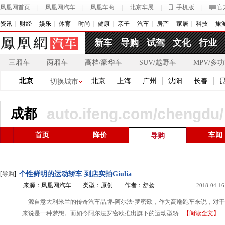
凤凰网首页
|
凤凰网汽车
|
凤凰车商
|
北京车展
|
手机版
|
官
资讯
财经
娱乐
体育
时尚
健康
亲子
汽车
房产
家居
科技
旅
新车
导购
试驾
文化
行业
三厢车
两厢车
高档/豪华车
SUV/越野车
MPV/多
北京
北京
上海
广州
沈阳
长春
切换城市
auto.ifeng.com/chengdu/
成都
首页
降价
车闻
导购
[
导购
]
个性鲜明的运动轿车 到店实拍Giulia
来源：凤凰网汽车
类型：原创
作者：舒扬
2018-04-16
源自意大利米兰的传奇汽车品牌-阿尔法·罗密欧，作为高端跑车来说，对
来说是一种梦想。而如今阿尔法罗密欧推出旗下的运动型轿...
【阅读全文】