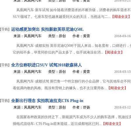
来源：凤凰网汽车
类型：原创
作者：黄蕾
2018-03-21
凤凰网汽车·新车试驾 如今随着消费需求的不断升级，消费者的购车需求
SUV领域了。七座车型也越来越受到大众的关注，当然这与二...
【阅读全文
[
导购
]
运动感更加突出 实拍新款英菲尼迪Q50L
来源：凤凰网汽车
类型：原创
作者：黄蕾
2018-03-16
凤凰网汽车·成都实拍 英菲尼迪Q50对于国人来说，知名度有，口碑还行
它的却不多，毕竟同价位的产品太多了，似乎就淹没在消...
【阅读全文】
[
导购
]
全方位称职进口SUV 试驾2018款森林人
来源：凤凰网汽车
类型：原创
作者：黄蕾
2018-03-13
凤凰网汽车·成都试驾 斯巴鲁一个特立独行的小众品牌，它与其他车企不
着低调内敛的风格。既没有营销上的噱头，也不太注重用各...
【阅读全文】
[
导购
]
全新出行理念 实拍凯迪拉克CT6 Plug-in
来源：凤凰网汽车
类型：原创
作者：舒扬
2018-03-12
在国家各种政策的扶持之下，新能源汽车成为不少人的购车选择，凯迪拉
插电式混动车- CT6 Plug-in前来迎战，近日成都地区已到...
【阅读全文】