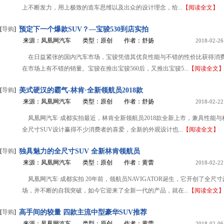
上不断发力，用上极致的造车思维以及出众的设计理念，给...
【阅读全文】
[
导购
]
预定下一个爆款SUV？—宝骏530到店实拍
来源：凤凰网汽车
类型：原创
作者：舒扬
2018-02-26
在日益紧张的国内汽车市场，宝骏凭借其优良性能与不错的性价比获得消
在市场上有不错的销量。宝骏在推出宝骏560后，又推出宝骏5...
【阅读全文
[
导购
]
美式硬汉的霸气-林肯·全新领航员2018款
来源：凤凰网汽车
类型：原创
作者：舒扬
2018-02-22
凤凰网汽车·成都实拍最近，林肯全新领航员2018款全新上市，兼具性能
全尺寸SUV设计赢得不少消费者的喜爱，全新的外观设计也...
【阅读全文】
[
导购
]
独具魅力的全尺寸SUV 全新林肯领航员
来源：凤凰网汽车
类型：原创
作者：黄蕾
2018-02-22
凤凰网汽车·成都实拍 20年前，领航员NAVIGATOR诞生，它开创了全尺寸
场，并不断的自我突破，如今它迎来了全新一代的产品，就在...
【阅读全文
[
导购
]
高手间的较量 四款主流中型豪华SUV推荐
来源：凤凰网汽车
类型：原创
作者：黄蕾
2018-02-06