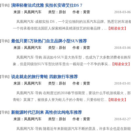
[
导购
]
演绎轻奢法式优雅 实拍长安谛艾仕DS 7
来源：凤凰网汽车
类型：原创
作者：黄蕾
2018-03-06
凤凰网汽车·成都实拍 DS，一个定位独到的法系汽车品牌。熟悉它的车迷
一个传承着传统法国匠人探索精神及精湛技艺的轻奢品牌，...
【阅读全文】
[
导购
]
最低只要5万块热门自主品牌小型SUV推荐
来源：凤凰网汽车
类型：原创
作者：黄蕾
2018-03-06
凤凰网汽车·导购 虽说如今SUV是大热车型，也成为了大多数消费者在购
象，但是同级别SUV车型比轿车贵出一截却是一个不争的事实...
【阅读全文
[
导购
]
说走就走的旅行青蛙 四款旅行车推荐
来源：凤凰网汽车
类型：原创
作者：黄蕾
2018-03-01
凤凰网汽车·导购 在刚度过的2018春节假期里，要说什么手机游戏最火，
青蛙》莫属了，被很多人誉为蛙儿子的小青蛙，只要你给它...
【阅读全文】
[
导购
]
新能源时代已到来 高性价比纯电车推荐
来源：凤凰网汽车
类型：原创
作者：黄蕾
2018-02-27
凤凰网汽车·导购 随着近年来新能源汽车不断的普及，许多车企也是在新