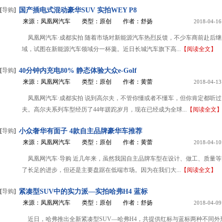
[
导购
]
国产插电式混动豪华SUV 实拍WEY P8
来源：凤凰网汽车
类型：原创
作者：舒扬
2018-04-16
凤凰网汽车·成都实拍 随着市场对新能源汽车热烈反馈，不少车商前赴后
域，试图在新能源汽车领域分一杯羹。近日长城汽车旗下高...
【阅读全文】
[
导购
]
40分钟内充电80% 静态体验大众e-Golf
来源：凤凰网汽车
类型：原创
作者：黄蕾
2018-04-13
凤凰网汽车·成都实拍 说到高尔夫，不管你懂或者不懂车，但你肯定都听
夫。高尔夫系列车型经历了44年蹉跎岁月，现在已经成为全球...
【阅读全文
[
导购
]
小众奢华有面子 4款自主品牌豪华车推荐
来源：凤凰网汽车
类型：原创
作者：黄蕾
2018-04-10
凤凰网汽车·导购 近几年来，虽然我国自主品牌车型在设计、做工、质量
了长足的进步，但还是主要盘踞在低端市场。因为在我们大...
【阅读全文】
[
导购
]
紧凑型SUV中的实力派—实拍哈弗H4 蓝标
来源：凤凰网汽车
类型：原创
作者：舒扬
2018-04-09
近日，哈弗推出全新紧凑型SUV—哈弗H4，共提供红标与蓝标两种不同外