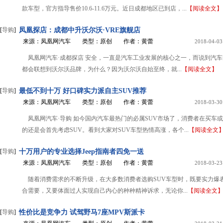
款车型，官方指导售价10.6-11.6万元。近日成都地区已到店，...
【阅读全文】
[
导购
]
凤凰探店：成都中升沃尔沃·VRE旗舰店
来源：凤凰网汽车
类型：原创
作者：黄蕾
2018-04-03
凤凰网汽车·成都探店 安全，一直是汽车工业发展的核心之一，而说到汽
都会联想到沃尔沃品牌，为什么？因为沃尔沃自始至终，就...
【阅读全文】
[
导购
]
最低不到十万 好口碑实力派自主SUV推荐
来源：凤凰网汽车
类型：原创
作者：黄蕾
2018-03-30
凤凰网汽车·导购 如今国内汽车最热门的必属SUV市场了，消费者在买车
的还是会首先考虑SUV。看到大家对SUV车型热情高涨，各个...
【阅读全文
[
导购
]
十万用户的专业选择Jeep指南者四免一送
来源：凤凰网汽车
类型：原创
作者：黄蕾
2018-03-23
随着消费需求的不断升级，在大多数消费者选购SUV车型时，既要实力爆
合需要，又要体面过人实现自己内心的种种精神诉求，无论你...
【阅读全文
[
导购
]
性价比是竞争力 试驾野马7座MPV斯派卡