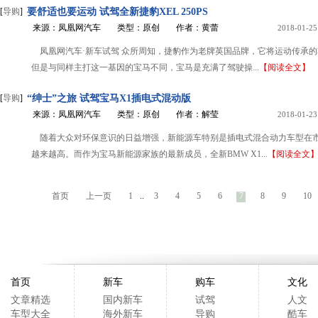
[
导购
]
要舒适也要运动 试驾全新捷豹XEL 250PS
来源：凤凰网汽车
类型：原创
作者：黄蕾
2018-01-25
凤凰网汽车·新车试驾 众所周知，捷豹作为老牌英国品牌，它将运动传承
但是与同样主打这一基因的宝马不同，宝马是充满了驾驶操...
【阅读全文】
[
导购
]
“绅士”之旅 试驾宝马X1插电式混动版
来源：凤凰网汽车
类型：原创
作者：解莹
2018-01-23
随着大众对环保意识的日益增强，新能源车特别是插电式混合动力车型在
越来越高。而作为宝马新能源家族的最新成员，全新BMW X1...
【阅读全文
首页
上一页
1
..
3
4
5
6
7
8
9
10
首页
新车
购车
文化
文章精选
国内新车
试驾
人文
车型大全
海外新车
导购
酷车