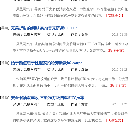
凤凰网汽车·导购 对于大多数消费者来说，中型豪华SUV车型在他们的印
震慑力外观，在马路上行驶时能够轻松应对复杂多变的路况...
【阅读全文】
[
导购
]
完美折射的倒影 实拍雷克萨斯LC500h
来源：凤凰网汽车
类型：原创
作者：黄蕾
2018-01-30
凤凰网汽车·成都实拍 前段时间雷克萨斯全新LC正式在国内推出，引发了
作为雷克萨斯全新GA-L平台打造的后驱混动车型，又是雷克...
【阅读全文】
[
导购
]
始于颜值忠于性能实拍哈弗新款h6 coupe
来源：凤凰网汽车
类型：原创
作者：舒扬
2018-01-29
作为国产SUV佼佼者的哈弗，近日推出新款H6 coupe，与之前一致，分为
版，在外观上两者改动不一，但性能都得到大幅度提升。小编...
【阅读全文
[
导购
]
安全省油双丰收 三款20万级四驱SUV推荐
来源：凤凰网汽车
类型：原创
作者：黄蕾
2018-01-25
凤凰网汽车·导购 最近几天在我国的北方已经开始大范围降雪了，但是对
的很多小伙伴来说，觉得这冬季好坏和我无关，反正我这也...
【阅读全文】