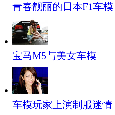
青春靓丽的日本F1车模
宝马M5与美女车模
车模玩家上演制服迷情