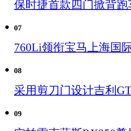
保时捷首款四门掀背跑车Pa
07
760Li领衔宝马上海国
08
采用剪刀门设计吉利G
09