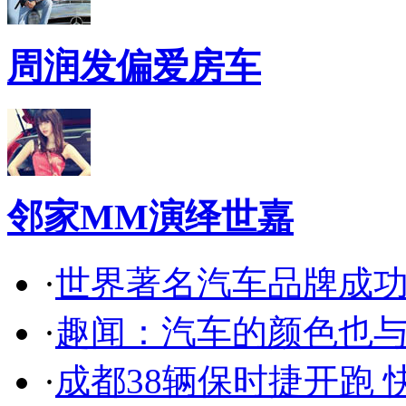
周润发偏爱房车
邻家MM演绎世嘉
·
世界著名汽车品牌成
·
趣闻：汽车的颜色也
·
成都38辆保时捷开跑 