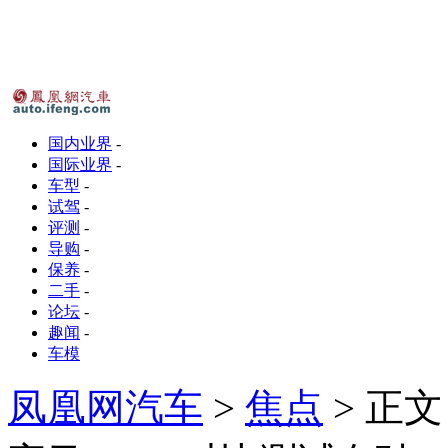
国内业界
-
国际业界
-
车型
-
试驾
-
评测
-
导购
-
保养
-
二手
-
论坛
-
趣闻
-
车模
凤凰网汽车
>
焦点
> 正文