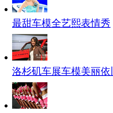
最甜车模全艺熙表情秀
洛杉矶车展车模美丽依