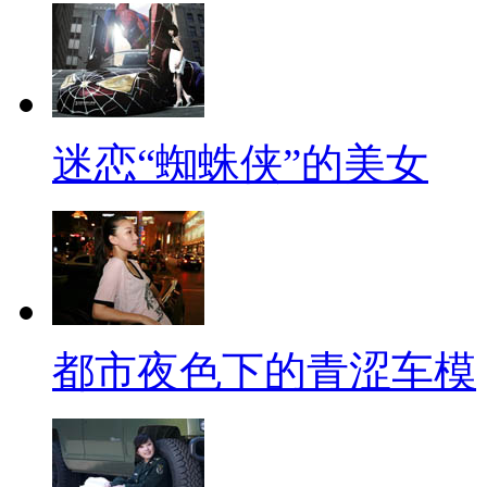
迷恋“蜘蛛侠”的美女
都市夜色下的青涩车模