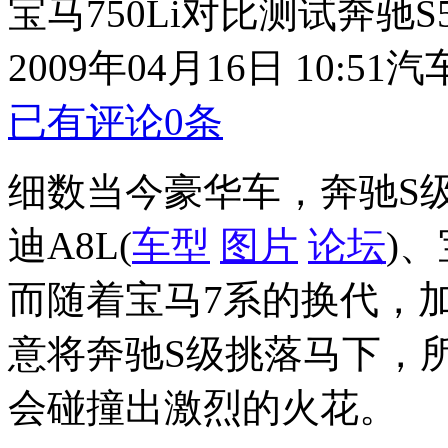
宝马750Li对比测试奔驰S
2009年04月16日 10:51
汽
已有评论
0
条
细数当今豪华车，奔驰S
迪A8L(
车型
图片
论坛
)
而随着宝马7系的换代，
意将奔驰S级挑落马下，
会碰撞出激烈的火花。