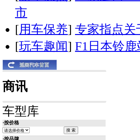
市
[
用车保养
]
专家指点关
[
玩车趣闻
]
F1日本铃
商讯
车型库
·按价格
·按品牌