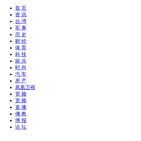
首 页
资 讯
台 湾
军 事
历 史
财 经
体 育
科 技
娱 乐
时 尚
汽 车
房 产
凤凰卫视
宽 频
宽 频
直 播
佛 教
博 报
论 坛