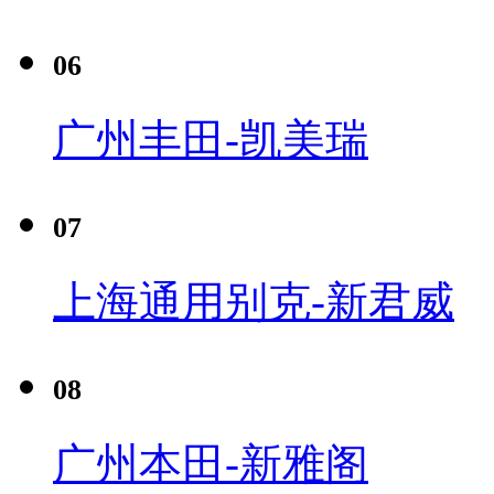
06
广州丰田-凯美瑞
07
上海通用别克-新君威
08
广州本田-新雅阁