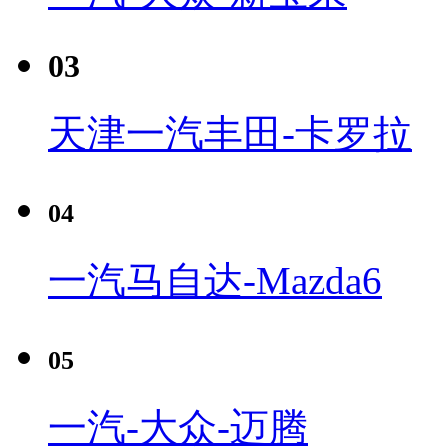
03
天津一汽丰田-卡罗拉
04
一汽马自达-Mazda6
05
一汽-大众-迈腾