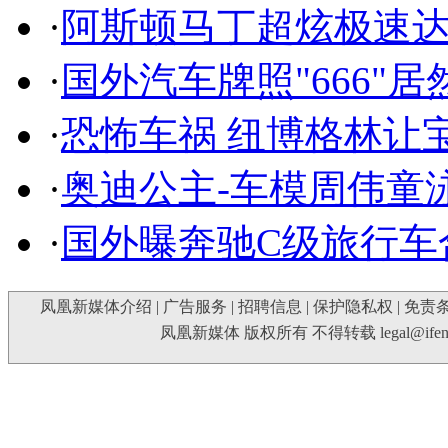
·
阿斯顿马丁超炫极速达
·
国外汽车牌照"666"
·
恐怖车祸 纽博格林让
·
奥迪公主-车模周伟童
·
国外曝奔驰C级旅行车
凤凰新媒体介绍
|
广告服务
|
招聘信息
|
保护隐私权
|
免责
凤凰新媒体 版权所有 不得转载
legal@ife