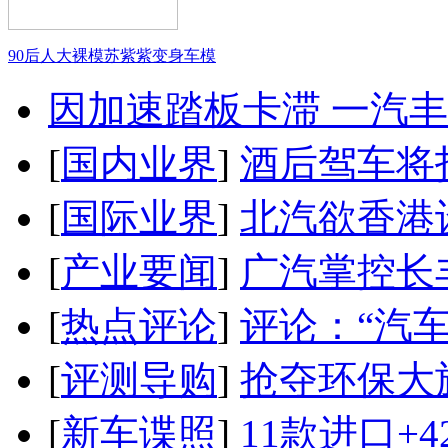
90后人大裸模苏紫紫变身车模
因加速踏板卡滞 一汽丰田
[
国内业界
]
酒后驾车将扣
[
国际业界
]
北汽欲香港
[
产业要闻
]
广汽掌控长
[
热点评论
]
评论：“汽
[
评测导购
]
抢夺环保大
[
新车谍照
]
11款进口+