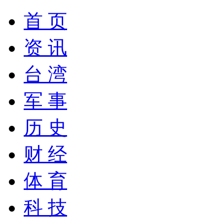
首 页
资 讯
台 湾
军 事
历 史
财 经
体 育
科 技