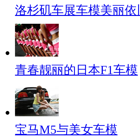
洛杉矶车展车模美丽依
青春靓丽的日本F1车模
宝马M5与美女车模