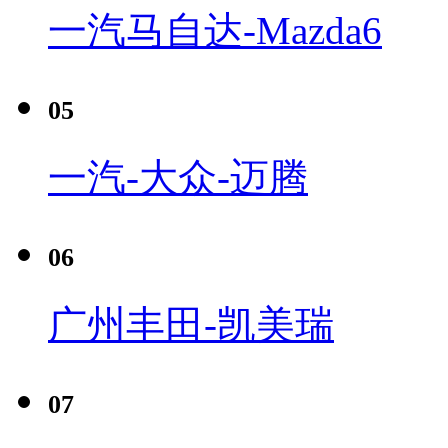
一汽马自达-Mazda6
05
一汽-大众-迈腾
06
广州丰田-凯美瑞
07