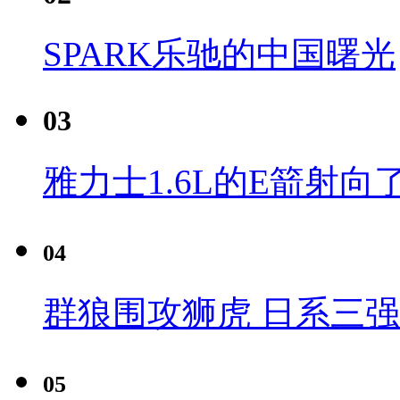
SPARK乐驰的中国曙光
03
雅力士1.6L的E箭射向
04
群狼围攻狮虎 日系三
05