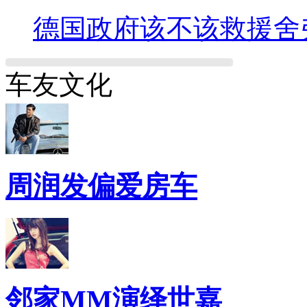
德国政府该不该救援舍
车友文化
周润发偏爱房车
邻家MM演绎世嘉