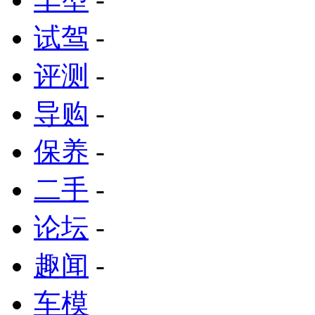
试驾
-
评测
-
导购
-
保养
-
二手
-
论坛
-
趣闻
-
车模