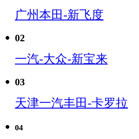
广州本田-新飞度
02
一汽-大众-新宝来
03
天津一汽丰田-卡罗拉
04