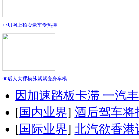
小贝网上拍卖豪车受热捧
90后人大裸模苏紫紫变身车模
因加速踏板卡滞 一汽丰田
[
国内业界
]
酒后驾车将扣
[
国际业界
]
北汽欲香港