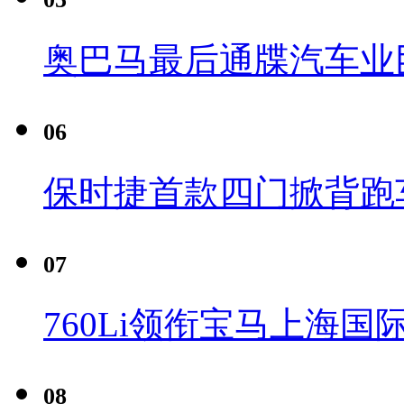
奥巴马最后通牒汽车业
06
保时捷首款四门掀背跑车Pa
07
760Li领衔宝马上海国
08