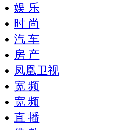
娱 乐
时 尚
汽 车
房 产
凤凰卫视
宽 频
宽 频
直 播