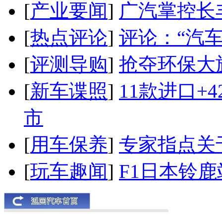
[
产业要闻
]
广汽掌控长
[
热点评论
]
评论：“汽
[
评测导购
]
抢夺环保大
[
新车谍照
]
11款进口+
市
[
用车保养
]
专家指点关
[
玩车趣闻
]
F1日本铃