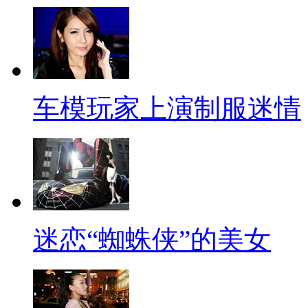
车模玩家上演制服迷情
迷恋“蜘蛛侠”的美女