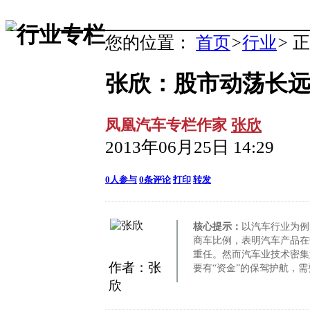
您的位置：
首页
>
行业
>
正
张欣：股市动荡长
凤凰汽车专栏作家
张欣
2013年06月25日 14:29
0
人参与
0
条评论
打印
转发
核心提示：
以汽车行业为例
商车比例，表明汽车产品在
重任。然而汽车业技术密集
作者：张
要有“资金”的保驾护航，
欣