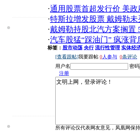
·
通用股票首超发行价 美政
·
特斯拉增发股票 戴姆勒未
·
戴姆勒持股北汽方案搁置 
·
汽车股猛“踩油门” 疯涨
标签：
股市动荡
央行
流行性管理
实体经
[查看跟帖]
我要跟帖
0
人参与
0
条评论
用户名
密码
注册
所有评论仅代表网友意见，凤凰网保