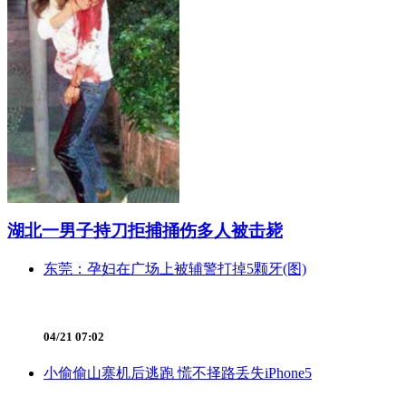
湖北一男子持刀拒捕捅伤多人被击毙
东莞：孕妇在广场上被辅警打掉5颗牙(图)
04/21 07:02
小偷偷山寨机后逃跑 慌不择路丢失iPhone5