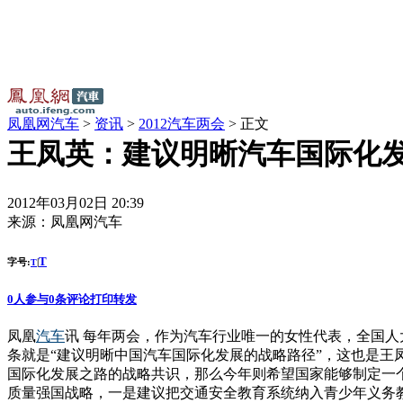
凤凰网汽车
>
资讯
>
2012汽车两会
> 正文
王凤英：建议明晰汽车国际化
2012年03月02日 20:39
来源：
凤凰网汽车
T
字号:
|
T
0
人参与
0
条评论
打印
转发
凤凰
汽车
讯 每年两会，作为汽车行业唯一的女性代表，全国人
条就是“建议明晰中国汽车国际化发展的战略路径”，这也是
国际化发展之路的战略共识，那么今年则希望国家能够制定一
质量强国战略，一是建议把交通安全教育系统纳入青少年义务