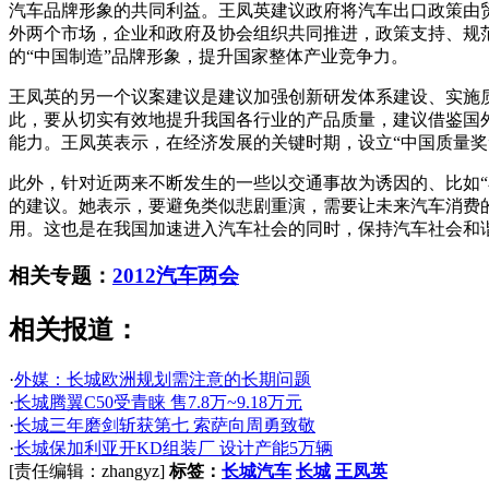
汽车品牌形象的共同利益。王凤英建议政府将汽车出口政策由
外两个市场，企业和政府及协会组织共同推进，政策支持、规
的“中国制造”品牌形象，提升国家整体产业竞争力。
王凤英的另一个议案建议是建议加强创新研发体系建设、实施
此，要从切实有效地提升我国各行业的产品质量，建议借鉴国
能力。王凤英表示，在经济发展的关键时期，设立“中国质量奖
此外，针对近两来不断发生的一些以交通事故为诱因的、比如“
的建议。她表示，要避免类似悲剧重演，需要让未来汽车消费
用。这也是在我国加速进入汽车社会的同时，保持汽车社会和
相关专题：
2012汽车两会
相关报道：
·
外媒：长城欧洲规划需注意的长期问题
·
长城腾翼C50受青睐 售7.8万~9.18万元
·
长城三年磨剑斩获第七 索萨向周勇致敬
·
长城保加利亚开KD组装厂 设计产能5万辆
[责任编辑：zhangyz]
标签：
长城汽车
长城
王凤英