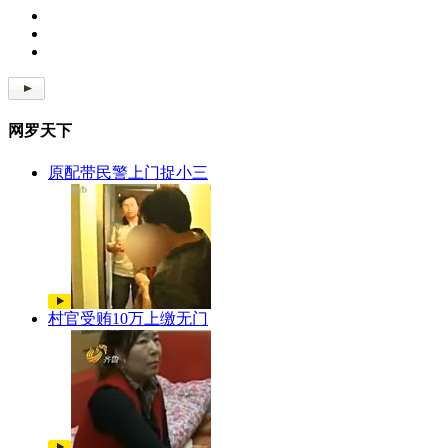
网罗天下
原配带民警上门捉小三
村官受贿10万上缴无门