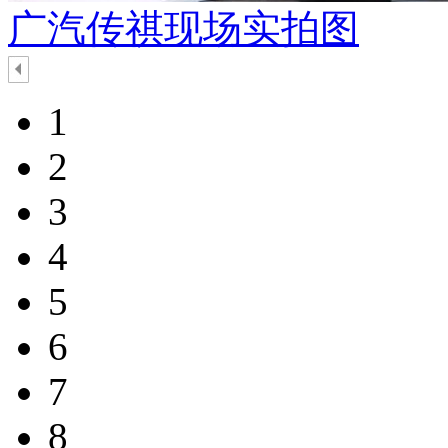
广汽传祺现场实拍图
1
2
3
4
5
6
7
8