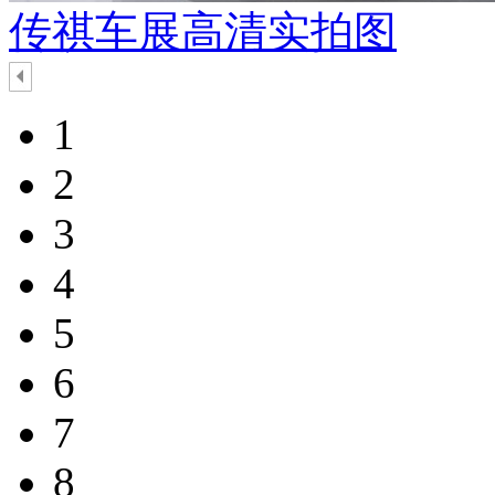
传祺车展高清实拍图
1
2
3
4
5
6
7
8