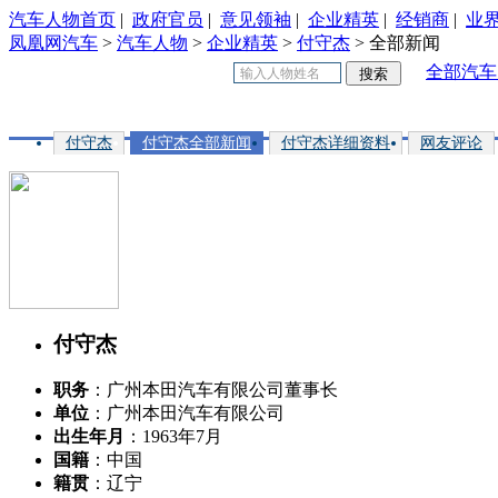
汽车人物首页
|
政府官员
|
意见领袖
|
企业精英
|
经销商
|
业
凤凰网汽车
>
汽车人物
>
企业精英
>
付守杰
> 全部新闻
全部汽车
付守杰
付守杰全部新闻
付守杰详细资料
网友评论
付守杰
职务
：广州本田汽车有限公司董事长
单位
：广州本田汽车有限公司
出生年月
：1963年7月
国籍
：中国
籍贯
：辽宁