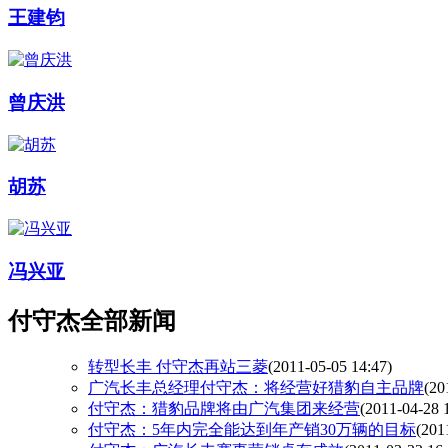
王建钧
曾庆洪
胡苏
冯兴亚
付守杰全部新闻
转型长丰 付守杰再站三菱
(2011-05-05 14:47)
广汽长丰总经理付守杰：将经营好猎豹自主品牌
(20
付守杰：猎豹品牌将由广汽集团来经营
(2011-04-28 
付守杰：5年内完全能达到年产销30万辆的目标
(201