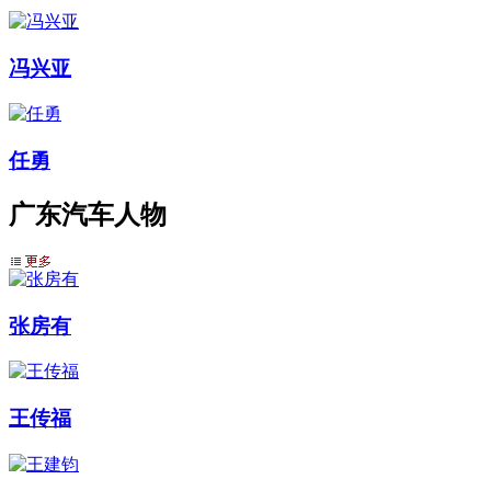
冯兴亚
任勇
广东汽车人物
张房有
王传福