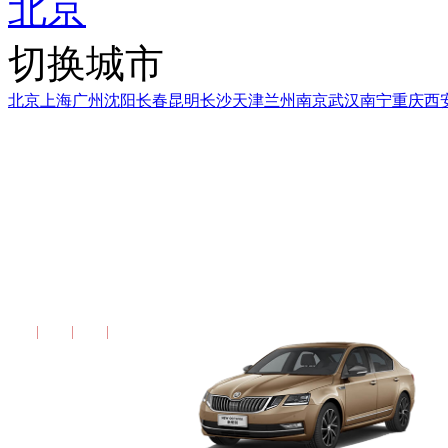
北京
切换城市
北京
上海
广州
沈阳
长春
昆明
长沙
天津
兰州
南京
武汉
南宁
重庆
西
2015款 斯柯达明锐 
逸尊版
配置
图片
报价
更多报告>>