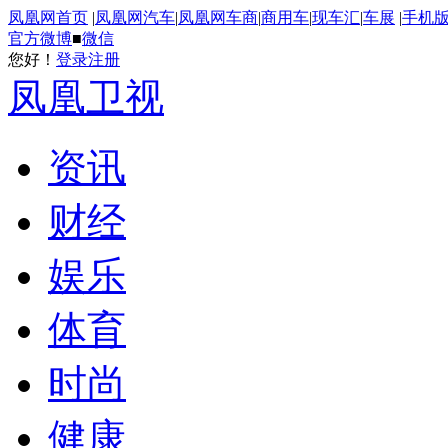
凤凰网首页
|
凤凰网汽车
|
凤凰网车商
|
商用车
|
现车汇
|
车展
|
手机
官方微博
■
微信
您好！
登录
注册
凤凰卫视
资讯
财经
娱乐
体育
时尚
健康