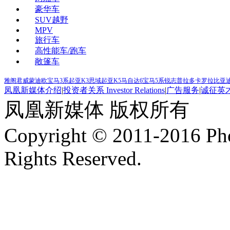
豪华车
SUV越野
MPV
旅行车
高性能车/跑车
敞篷车
雅阁
君威
蒙迪欧
宝马3系
起亚K3
思域
起亚K5
马自达6
宝马5系
锐志
普拉多
卡罗拉
比亚迪
凤凰新媒体介绍
|
投资者关系 Investor Relations
|
广告服务
|
诚征英
凤凰新媒体 版权所有
Copyright © 2011-2016 Ph
Rights Reserved.