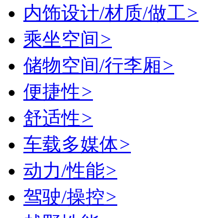
内饰设计/材质/做工
>
乘坐空间
>
储物空间/行李厢
>
便捷性
>
舒适性
>
车载多媒体
>
动力/性能
>
驾驶/操控
>