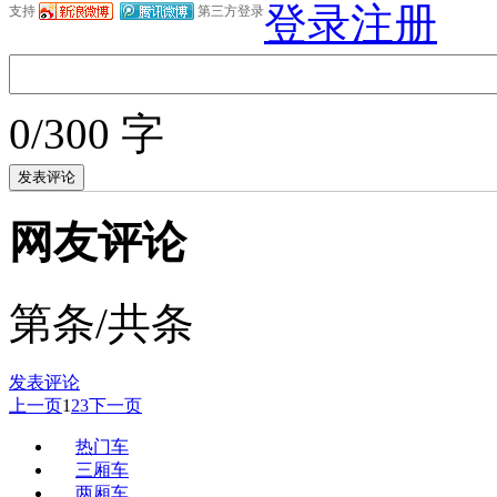
登录
注册
支持
第三方登录
0/300 字
网友评论
第
条/共
条
发表评论
上一页
1
2
3
下一页
热门车
三厢车
两厢车