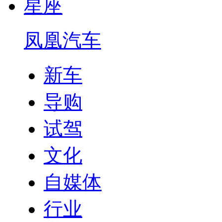
星座
凤凰汽车
新车
导购
试驾
文化
自媒体
行业