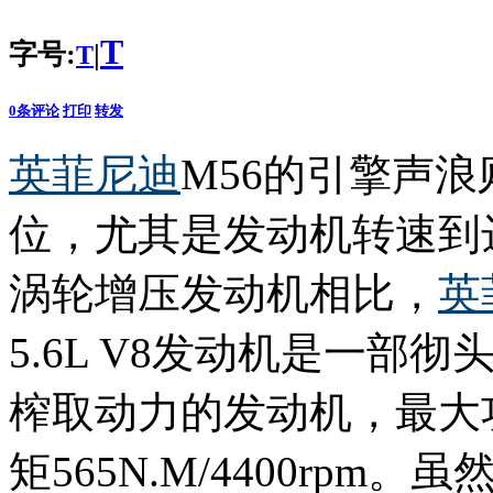
T
字号:
|
T
0
条评论
打印
转发
英菲尼迪
M56的引擎声
位，尤其是发动机转速到
涡轮增压发动机相比，
英
5.6L V8发动机是一
榨取动力的发动机，最大功率3
矩565N.M/4400rp