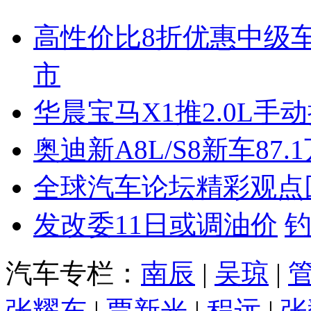
高性价比8折优惠中级
市
华晨宝马X1推2.0L手
奥迪新A8L/S8新车87.
全球汽车论坛精彩观点
发改委11日或调油价
汽车专栏：
南辰
|
吴琼
|
张耀东
|
贾新光
|
程远
|
张