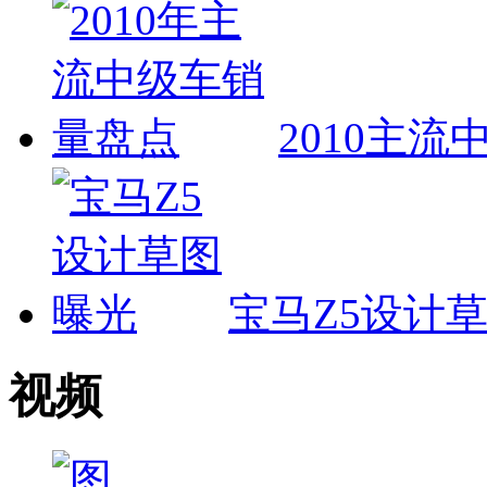
2010主
宝马Z5设计
视频