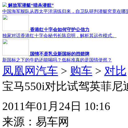
解放军潜艇“猎杀潜航”
中国海军舰队从西太平洋演练归来，自卫队研判潜艇究竟在哪
香港红十字会如何守护公信力
独家对话香港红十字会秘书长陈启明，解析其运作模式。
国情不是乳业新国标的挡箭牌
新国标之下的牛奶还能喝吗？低标准真的是国情使然？
凤凰网汽车
>
购车
>
对比
宝马550i对比试驾英菲尼迪
2011年01月24日 10:16
来源：
易车网