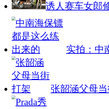
诱人赛车女郎
实拍：中
张韶涵父母当