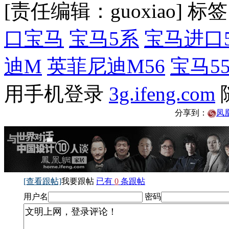
[责任编辑：guoxiao]
标签
口宝马
宝马5系
宝马进口
迪M
英菲尼迪M56
宝马5
用手机登录
3g.ifeng.com
分享到：
凤
[查看跟帖]
我要跟帖
已有
0
条跟帖
用户名
密码