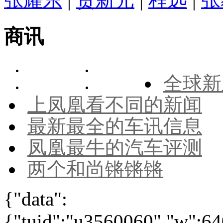
商讯
全球新
上凤凰看不同的新闻
最新最全的车讯信息
凤凰最牛的汽车评测
两个和尚锵锵锵
{"data":
{"tuid":"u3560060","w":640