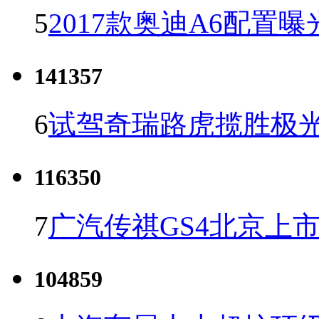
5
2017款奥迪A6配置曝
141357
6
试驾奇瑞路虎揽胜极光
116350
7
广汽传祺GS4北京上市 
104859