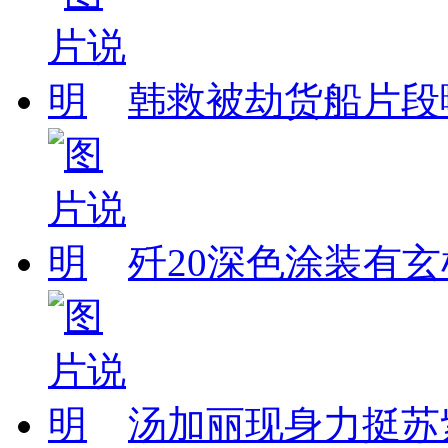
韩救被劫货船片段
歼20深色涂装有玄
汤加丽现身力挺苏