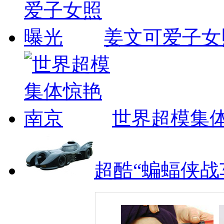
姜文可爱子女
世界超模集
超酷“蝙蝠侠战