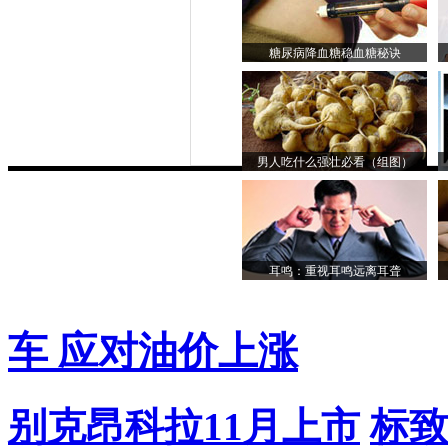
糖尿病降血糖稳血糖秘诀
男人吃什么强壮必看（组图）
耳鸣：重视耳鸣远离耳聋
车 应对油价上涨
别克昂科拉11月上市
标致